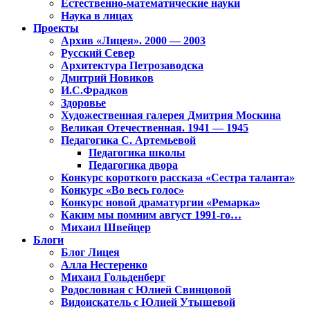
Естественно-математические науки
Наука в лицах
Проекты
Архив «Лицея». 2000 — 2003
Русский Север
Архитектура Петрозаводска
Дмитрий Новиков
И.С.Фрадков
Здоровье
Художественная галерея Дмитрия Москина
Великая Отечественная. 1941 — 1945
Педагогика С. Артемьевой
Педагогика школы
Педагогика двора
Конкурс короткого рассказа «Сестра таланта»
Конкурс «Во весь голос»
Конкурс новой драматургии «Ремарка»
Каким мы помним август 1991-го…
Михаил Швейцер
Блоги
Блог Лицея
Алла Нестеренко
Михаил Гольденберг
Родословная с Юлией Свинцовой
Видоискатель с Юлией Утышевой