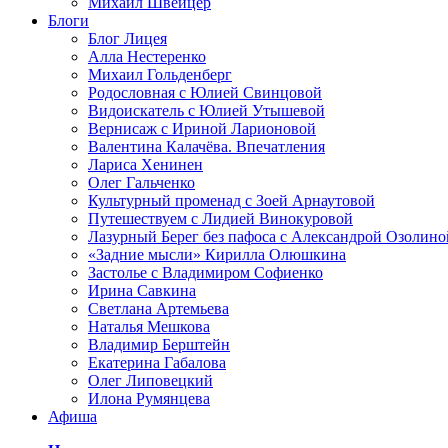
Михаил Швейцер
Блоги
Блог Лицея
Алла Нестеренко
Михаил Гольденберг
Родословная с Юлией Свинцовой
Видоискатель с Юлией Утышевой
Вернисаж с Ириной Ларионовой
Валентина Калачёва. Впечатления
Лариса Хенинен
Олег Гальченко
Культурный променад с Зоей Арнаутовой
Путешествуем с Лидией Винокуровой
Лазурный Берег без пафоса с Александрой Озолино
«Задние мысли» Кирилла Олюшкина
Застолье с Владимиром Софиенко
Ирина Савкина
Светлана Артемьева
Наталья Мешкова
Владимир Берштейн
Екатерина Габалова
Олег Липовецкий
Илона Румянцева
Афиша