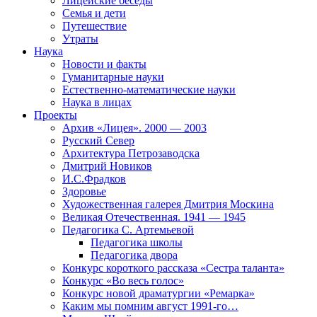
Лицейские беседы
Семья и дети
Путешествие
Утраты
Наука
Новости и факты
Гуманитарные науки
Естественно-математические науки
Наука в лицах
Проекты
Архив «Лицея». 2000 — 2003
Русский Север
Архитектура Петрозаводска
Дмитрий Новиков
И.С.Фрадков
Здоровье
Художественная галерея Дмитрия Москина
Великая Отечественная. 1941 — 1945
Педагогика С. Артемьевой
Педагогика школы
Педагогика двора
Конкурс короткого рассказа «Сестра таланта»
Конкурс «Во весь голос»
Конкурс новой драматургии «Ремарка»
Каким мы помним август 1991-го…