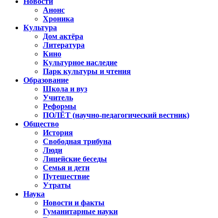
Новости
Анонс
Хроника
Культура
Дом актёра
Литература
Кино
Культурное наследие
Парк культуры и чтения
Образование
Школа и вуз
Учитель
Реформы
ПОЛЁТ (научно-педагогический вестник)
Общество
История
Свободная трибуна
Люди
Лицейские беседы
Семья и дети
Путешествие
Утраты
Наука
Новости и факты
Гуманитарные науки