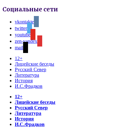
Социальные сети
vkontakte
twitter
youtube
zen-yandex
mail
12+
Лицейские беседы
Русский Север
Литература
История
И.С.Фрадков
12+
Лицейские беседы
Русский Север
Литература
История
И.С.Фрадков