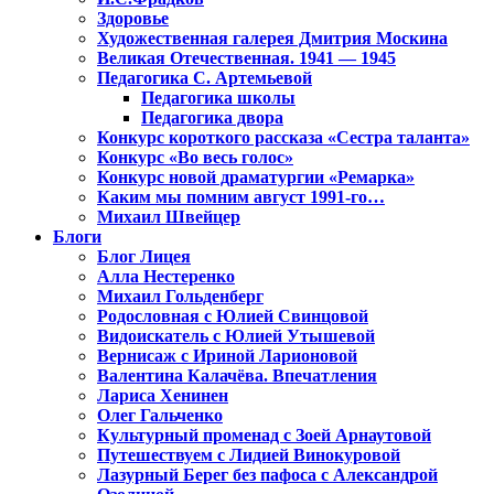
Здоровье
Художественная галерея Дмитрия Москина
Великая Отечественная. 1941 — 1945
Педагогика С. Артемьевой
Педагогика школы
Педагогика двора
Конкурс короткого рассказа «Сестра таланта»
Конкурс «Во весь голос»
Конкурс новой драматургии «Ремарка»
Каким мы помним август 1991-го…
Михаил Швейцер
Блоги
Блог Лицея
Алла Нестеренко
Михаил Гольденберг
Родословная с Юлией Свинцовой
Видоискатель с Юлией Утышевой
Вернисаж с Ириной Ларионовой
Валентина Калачёва. Впечатления
Лариса Хенинен
Олег Гальченко
Культурный променад с Зоей Арнаутовой
Путешествуем с Лидией Винокуровой
Лазурный Берег без пафоса с Александрой