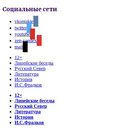
Социальные сети
vkontakte
twitter
youtube
zen-yandex
mail
12+
Лицейские беседы
Русский Север
Литература
История
И.С.Фрадков
12+
Лицейские беседы
Русский Север
Литература
История
И.С.Фрадков