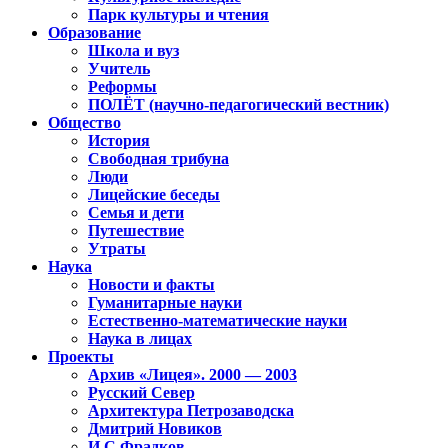
Парк культуры и чтения
Образование
Школа и вуз
Учитель
Реформы
ПОЛЁТ (научно-педагогический вестник)
Общество
История
Свободная трибуна
Люди
Лицейские беседы
Семья и дети
Путешествие
Утраты
Наука
Новости и факты
Гуманитарные науки
Естественно-математические науки
Наука в лицах
Проекты
Архив «Лицея». 2000 — 2003
Русский Север
Архитектура Петрозаводска
Дмитрий Новиков
И.С.Фрадков