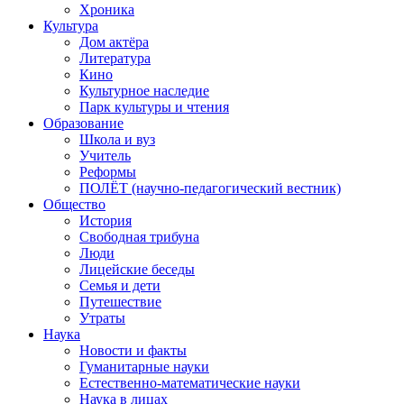
Хроника
Культура
Дом актёра
Литература
Кино
Культурное наследие
Парк культуры и чтения
Образование
Школа и вуз
Учитель
Реформы
ПОЛЁТ (научно-педагогический вестник)
Общество
История
Свободная трибуна
Люди
Лицейские беседы
Семья и дети
Путешествие
Утраты
Наука
Новости и факты
Гуманитарные науки
Естественно-математические науки
Наука в лицах