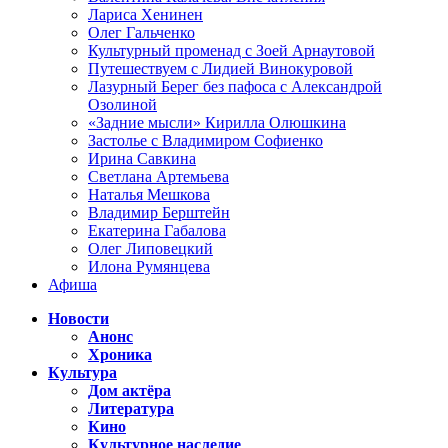
Лариса Хенинен
Олег Гальченко
Культурный променад с Зоей Арнаутовой
Путешествуем с Лидией Винокуровой
Лазурный Берег без пафоса с Александрой
Озолиной
«Задние мысли» Кирилла Олюшкина
Застолье с Владимиром Софиенко
Ирина Савкина
Светлана Артемьева
Наталья Мешкова
Владимир Берштейн
Екатерина Габалова
Олег Липовецкий
Илона Румянцева
Афиша
Новости
Анонс
Хроника
Культура
Дом актёра
Литература
Кино
Культурное наследие