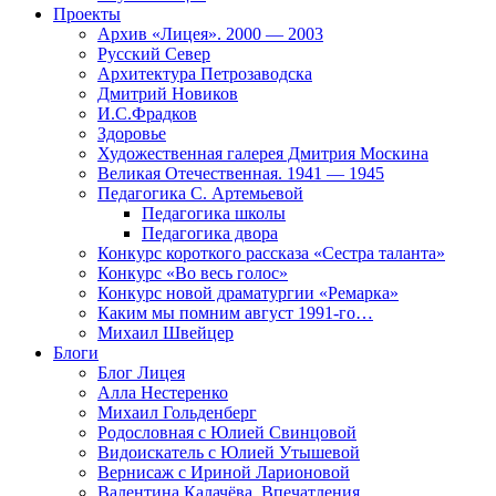
Проекты
Архив «Лицея». 2000 — 2003
Русский Север
Архитектура Петрозаводска
Дмитрий Новиков
И.С.Фрадков
Здоровье
Художественная галерея Дмитрия Москина
Великая Отечественная. 1941 — 1945
Педагогика С. Артемьевой
Педагогика школы
Педагогика двора
Конкурс короткого рассказа «Сестра таланта»
Конкурс «Во весь голос»
Конкурс новой драматургии «Ремарка»
Каким мы помним август 1991-го…
Михаил Швейцер
Блоги
Блог Лицея
Алла Нестеренко
Михаил Гольденберг
Родословная с Юлией Свинцовой
Видоискатель с Юлией Утышевой
Вернисаж с Ириной Ларионовой
Валентина Калачёва. Впечатления