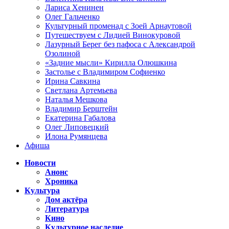
Лариса Хенинен
Олег Гальченко
Культурный променад с Зоей Арнаутовой
Путешествуем с Лидией Винокуровой
Лазурный Берег без пафоса с Александрой
Озолиной
«Задние мысли» Кирилла Олюшкина
Застолье с Владимиром Софиенко
Ирина Савкина
Светлана Артемьева
Наталья Мешкова
Владимир Берштейн
Екатерина Габалова
Олег Липовецкий
Илона Румянцева
Афиша
Новости
Анонс
Хроника
Культура
Дом актёра
Литература
Кино
Культурное наследие