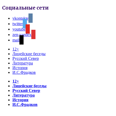
Социальные сети
vkontakte
twitter
youtube
zen-yandex
mail
12+
Лицейские беседы
Русский Север
Литература
История
И.С.Фрадков
12+
Лицейские беседы
Русский Север
Литература
История
И.С.Фрадков