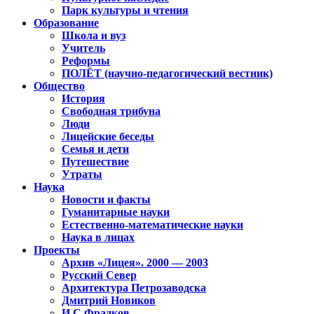
Парк культуры и чтения
Образование
Школа и вуз
Учитель
Реформы
ПОЛЁТ (научно-педагогический вестник)
Общество
История
Свободная трибуна
Люди
Лицейские беседы
Семья и дети
Путешествие
Утраты
Наука
Новости и факты
Гуманитарные науки
Естественно-математические науки
Наука в лицах
Проекты
Архив «Лицея». 2000 — 2003
Русский Север
Архитектура Петрозаводска
Дмитрий Новиков
И.С.Фрадков