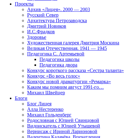
Проекты
Архив «Лицея». 2000 — 2003
Русский Север
Архитектура Петрозаводска
Дмитрий Новиков
И.С.Фрадков
Здоровье
Художественная галерея Дмитрия Москина
Великая Отечественная. 1941 — 1945
Педагогика С. Артемьевой
Педагогика школы
Педагогика двора
Конкурс короткого рассказа «Сестра таланта»
Конкурс «Во весь голос»
Конкурс новой драматургии «Ремарка»
Каким мы помним август 1991-го…
Михаил Швейцер
Блоги
Блог Лицея
Алла Нестеренко
Михаил Гольденберг
Родословная с Юлией Свинцовой
Видоискатель с Юлией Утышевой
Вернисаж с Ириной Ларионовой
Валентина Калачёва. Впечатления