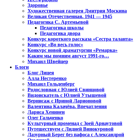
Здоровье
Художественная галерея Дмитрия Москина
Великая Отечественная. 1941 — 1945
Педагогика С. Артемьевой
Педагогика школы
Педагогика двора
Конкурс короткого рассказа «Сестра таланта»
Конкурс «Во весь голос»
Конкурс новой драматургии «Ремарка»
Каким мы помним август 1991-го…
Михаил Швейцер
Блоги
Блог Лицея
Алла Нестеренко
Михаил Гольденберг
Родословная с Юлией Свинцовой
Видоискатель с Юлией Утышевой
Вернисаж с Ириной Ларионовой
Валентина Калачёва. Впечатления
Лариса Хенинен
Олег Гальченко
Культурный променад с Зоей Арнаутовой
Путешествуем с Лидией Винокуровой
Лазурный Берег без пафоса с Александрой