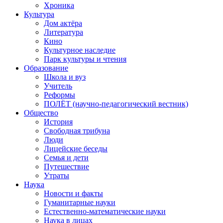
Хроника
Культура
Дом актёра
Литература
Кино
Культурное наследие
Парк культуры и чтения
Образование
Школа и вуз
Учитель
Реформы
ПОЛЁТ (научно-педагогический вестник)
Общество
История
Свободная трибуна
Люди
Лицейские беседы
Семья и дети
Путешествие
Утраты
Наука
Новости и факты
Гуманитарные науки
Естественно-математические науки
Наука в лицах