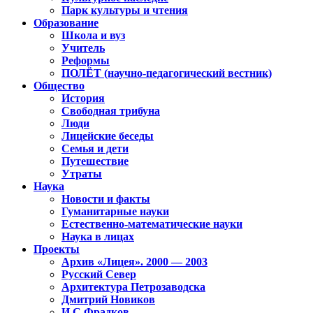
Парк культуры и чтения
Образование
Школа и вуз
Учитель
Реформы
ПОЛЁТ (научно-педагогический вестник)
Общество
История
Свободная трибуна
Люди
Лицейские беседы
Семья и дети
Путешествие
Утраты
Наука
Новости и факты
Гуманитарные науки
Естественно-математические науки
Наука в лицах
Проекты
Архив «Лицея». 2000 — 2003
Русский Север
Архитектура Петрозаводска
Дмитрий Новиков
И.С.Фрадков