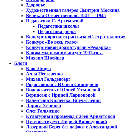
Здоровье
Художественная галерея Дмитрия Москина
Великая Отечественная. 1941 — 1945
Педагогика С. Артемьевой
Педагогика школы
Педагогика двора
Конкурс короткого рассказа «Сестра таланта»
Конкурс «Во весь голос»
Конкурс новой драматургии «Ремарка»
Каким мы помним август 1991-го…
Михаил Швейцер
Блоги
Блог Лицея
Алла Нестеренко
Михаил Гольденберг
Родословная с Юлией Свинцовой
Видоискатель с Юлией Утышевой
Вернисаж с Ириной Ларионовой
Валентина Калачёва. Впечатления
Лариса Хенинен
Олег Гальченко
Культурный променад с Зоей Арнаутовой
Путешествуем с Лидией Винокуровой
Лазурный Берег без пафоса с Александрой