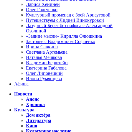
Лариса Хенинен
Олег Гальченко
Культурный променад с Зоей Арнаутовой
Путешествуем с Лидией Винокуровой
Лазурный Берег без пафоса с Александрой
Озолиной
«Задние мысли» Кирилла Олюшкина
Застолье с Владимиром Софиенко
Ирина Савкина
Светлана Артемьева
Наталья Мешкова
Владимир Берштейн
Екатерина Габалова
Олег Липовецкий
Илона Румянцева
Афиша
Новости
Анонс
Хроника
Культура
Дом актёра
Литература
Кино
Культурное наследие