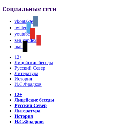
Социальные сети
vkontakte
twitter
youtube
zen-yandex
mail
12+
Лицейские беседы
Русский Север
Литература
История
И.С.Фрадков
12+
Лицейские беседы
Русский Север
Литература
История
И.С.Фрадков