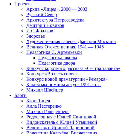
Проекты
Архив «Лицея». 2000 — 2003
Русский Север
Архитектура Петрозаводска
Дмитрий Новиков
И.С.Фрадков
Здоровье
Художественная галерея Дмитрия Москина
Великая Отечественная. 1941 — 1945
Педагогика С. Артемьевой
Педагогика школы
Педагогика двора
Конкурс короткого рассказа «Сестра таланта»
Конкурс «Во весь голос»
Конкурс новой драматургии «Ремарка»
Каким мы помним август 1991-го…
Михаил Швейцер
Блоги
Блог Лицея
Алла Нестеренко
Михаил Гольденберг
Родословная с Юлией Свинцовой
Видоискатель с Юлией Утышевой
Вернисаж с Ириной Ларионовой
Валентина Калачёва. Впечатления