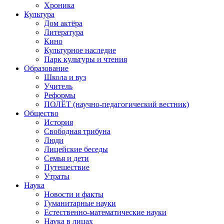
Хроника
Культура
Дом актёра
Литература
Кино
Культурное наследие
Парк культуры и чтения
Образование
Школа и вуз
Учитель
Реформы
ПОЛЁТ (научно-педагогический вестник)
Общество
История
Свободная трибуна
Люди
Лицейские беседы
Семья и дети
Путешествие
Утраты
Наука
Новости и факты
Гуманитарные науки
Естественно-математические науки
Наука в лицах