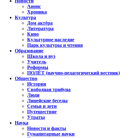
Новости
Анонс
Хроника
Культура
Дом актёра
Литература
Кино
Культурное наследие
Парк культуры и чтения
Образование
Школа и вуз
Учитель
Реформы
ПОЛЁТ (научно-педагогический вестник)
Общество
История
Свободная трибуна
Люди
Лицейские беседы
Семья и дети
Путешествие
Утраты
Наука
Новости и факты
Гуманитарные науки