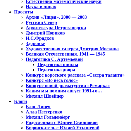
Естественно-математические науки
Наука в лицах
Проекты
Архив «Лицея». 2000 — 2003
Русский Север
Архитектура Петрозаводска
Дмитрий Новиков
И.С.Фрадков
Здоровье
Художественная галерея Дмитрия Москина
Великая Отечественная. 1941 — 1945
Педагогика С. Артемьевой
Педагогика школы
Педагогика двора
Конкурс короткого рассказа «Сестра таланта»
Конкурс «Во весь голос»
Конкурс новой драматургии «Ремарка»
Каким мы помним август 1991-го…
Михаил Швейцер
Блоги
Блог Лицея
Алла Нестеренко
Михаил Гольденберг
Родословная с Юлией Свинцовой
Видоискатель с Юлией Утышевой