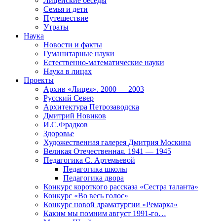
Лицейские беседы
Семья и дети
Путешествие
Утраты
Наука
Новости и факты
Гуманитарные науки
Естественно-математические науки
Наука в лицах
Проекты
Архив «Лицея». 2000 — 2003
Русский Север
Архитектура Петрозаводска
Дмитрий Новиков
И.С.Фрадков
Здоровье
Художественная галерея Дмитрия Москина
Великая Отечественная. 1941 — 1945
Педагогика С. Артемьевой
Педагогика школы
Педагогика двора
Конкурс короткого рассказа «Сестра таланта»
Конкурс «Во весь голос»
Конкурс новой драматургии «Ремарка»
Каким мы помним август 1991-го…