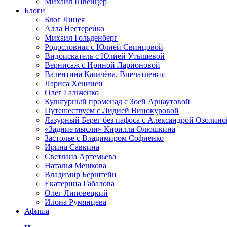
Михаил Швейцер
Блоги
Блог Лицея
Алла Нестеренко
Михаил Гольденберг
Родословная с Юлией Свинцовой
Видоискатель с Юлией Утышевой
Вернисаж с Ириной Ларионовой
Валентина Калачёва. Впечатления
Лариса Хенинен
Олег Гальченко
Культурный променад с Зоей Арнаутовой
Путешествуем с Лидией Винокуровой
Лазурный Берег без пафоса с Александрой Озолино
«Задние мысли» Кирилла Олюшкина
Застолье с Владимиром Софиенко
Ирина Савкина
Светлана Артемьева
Наталья Мешкова
Владимир Берштейн
Екатерина Габалова
Олег Липовецкий
Илона Румянцева
Афиша