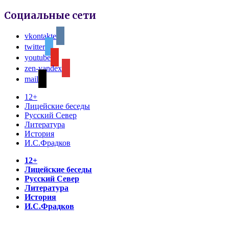
Социальные сети
vkontakte
twitter
youtube
zen-yandex
mail
12+
Лицейские беседы
Русский Север
Литература
История
И.С.Фрадков
12+
Лицейские беседы
Русский Север
Литература
История
И.С.Фрадков