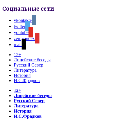
Социальные сети
vkontakte
twitter
youtube
zen-yandex
mail
12+
Лицейские беседы
Русский Север
Литература
История
И.С.Фрадков
12+
Лицейские беседы
Русский Север
Литература
История
И.С.Фрадков