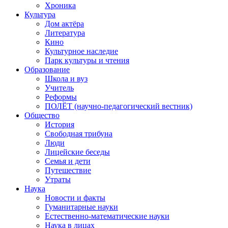
Хроника
Культура
Дом актёра
Литература
Кино
Культурное наследие
Парк культуры и чтения
Образование
Школа и вуз
Учитель
Реформы
ПОЛЁТ (научно-педагогический вестник)
Общество
История
Свободная трибуна
Люди
Лицейские беседы
Семья и дети
Путешествие
Утраты
Наука
Новости и факты
Гуманитарные науки
Естественно-математические науки
Наука в лицах