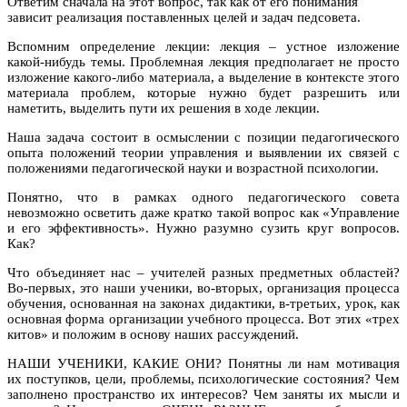
Ответим сначала на этот вопрос, так как от его понимания
зависит реализация поставленных целей и задач педсовета.
Вспомним определение лекции: лекция – устное изложение
какой-нибудь темы. Проблемная лекция предполагает не просто
изложение какого-либо материала, а выделение в контексте этого
материала проблем, которые нужно будет разрешить или
наметить, выделить пути их решения в ходе лекции.
Наша задача состоит в осмыслении с позиции педагогического
опыта положений теории управления и выявлении их связей с
положениями педагогической науки и возрастной психологии.
Понятно, что в рамках одного педагогического совета
невозможно осветить даже кратко такой вопрос как «Управление
и его эффективность». Нужно разумно сузить круг вопросов.
Как?
Что объединяет нас – учителей разных предметных областей?
Во-первых, это наши ученики, во-вторых, организация процесса
обучения, основанная на законах дидактики, в-третьих, урок, как
основная форма организации учебного процесса. Вот этих «трех
китов» и положим в основу наших рассуждений.
НАШИ УЧЕНИКИ, КАКИЕ ОНИ? Понятны ли нам мотивация
их поступков, цели, проблемы, психологические состояния? Чем
заполнено пространство их интересов? Чем заняты их мысли и