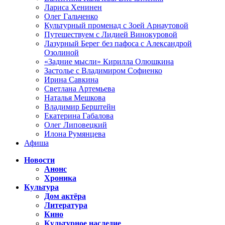
Лариса Хенинен
Олег Гальченко
Культурный променад с Зоей Арнаутовой
Путешествуем с Лидией Винокуровой
Лазурный Берег без пафоса с Александрой
Озолиной
«Задние мысли» Кирилла Олюшкина
Застолье с Владимиром Софиенко
Ирина Савкина
Светлана Артемьева
Наталья Мешкова
Владимир Берштейн
Екатерина Габалова
Олег Липовецкий
Илона Румянцева
Афиша
Новости
Анонс
Хроника
Культура
Дом актёра
Литература
Кино
Культурное наследие