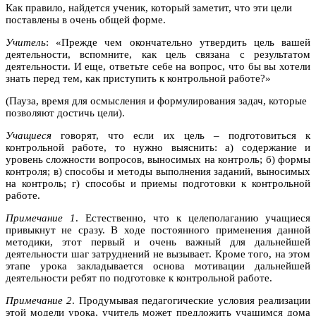
Как правило, найдется ученик, который заметит, что эти цели
поставлены в очень общей форме.
Учитель
: «Прежде чем окончательно утвердить цель вашей
деятельности, вспомните, как цель связана с результатом
деятельности. И еще, ответьте себе на вопрос, что бы вы хотели
знать перед тем, как приступить к контрольной работе?»
(Пауза, время для осмысления и формулирования задач, которые
позволяют достичь цели).
Учащиеся
говорят, что если их цель – подготовиться к
контрольной работе, то нужно выяснить: а) содержание и
уровень сложности вопросов, выносимых на контроль; б) формы
контроля; в) способы и методы выполнения заданий, выносимых
на контроль; г) способы и приемы подготовки к контрольной
работе.
Примечание 1
. Естественно, что к целеполаганию учащиеся
привыкнут не сразу. В ходе постоянного применения данной
методики, этот первый и очень важный для дальнейшей
деятельности шаг затруднений не вызывает. Кроме того, на этом
этапе урока закладывается основа мотивации дальнейшей
деятельности ребят по подготовке к контрольной работе.
Примечание 2
. Продумывая педагогические условия реализации
этой модели урока, учитель может предложить учащимся дома