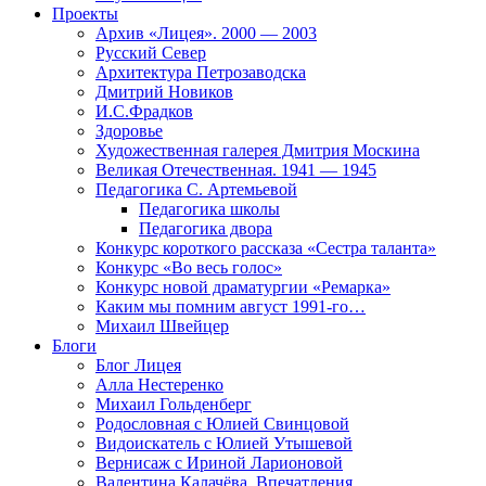
Проекты
Архив «Лицея». 2000 — 2003
Русский Север
Архитектура Петрозаводска
Дмитрий Новиков
И.С.Фрадков
Здоровье
Художественная галерея Дмитрия Москина
Великая Отечественная. 1941 — 1945
Педагогика С. Артемьевой
Педагогика школы
Педагогика двора
Конкурс короткого рассказа «Сестра таланта»
Конкурс «Во весь голос»
Конкурс новой драматургии «Ремарка»
Каким мы помним август 1991-го…
Михаил Швейцер
Блоги
Блог Лицея
Алла Нестеренко
Михаил Гольденберг
Родословная с Юлией Свинцовой
Видоискатель с Юлией Утышевой
Вернисаж с Ириной Ларионовой
Валентина Калачёва. Впечатления