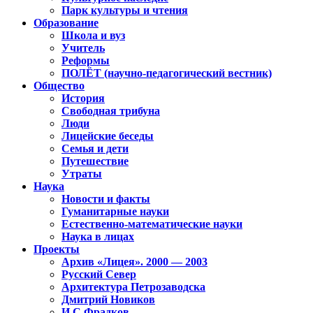
Парк культуры и чтения
Образование
Школа и вуз
Учитель
Реформы
ПОЛЁТ (научно-педагогический вестник)
Общество
История
Свободная трибуна
Люди
Лицейские беседы
Семья и дети
Путешествие
Утраты
Наука
Новости и факты
Гуманитарные науки
Естественно-математические науки
Наука в лицах
Проекты
Архив «Лицея». 2000 — 2003
Русский Север
Архитектура Петрозаводска
Дмитрий Новиков
И.С.Фрадков