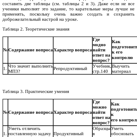
составить две таблицы (см. таблицы 2 и 3). Даже если не все
ученики выполнят это задание, то карательные меры лучше не
применять, поскольку очень важно создать и сохранить
доброжелательный настрой на уроке.
Таблица 2. Теоретические знания
Где
Как
модно
подготовит
№
Содержание
вопроса
Характер
вопроса
найти
к его
ответ на
к
онтролю
вопрос?
Что значит выполнить
Учебник,
Выучить
1.
Репродуктивный
МПЗ?
стр.140
материал
Таблица 3. Практические умения
Где
Как
можно
подготовит
№
Содержание
вопроса
Характер
вопроса
найти
к
ответ на
его
контро
вопрос?
Уметь отличить
Образцы
Уметь
1.
поставленную задачу
Продуктивный
в
обосновать