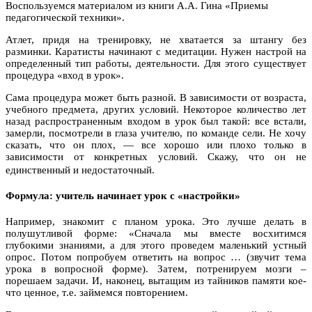
Воспользуемся материалом из книги А.А. Гина «Приемы
педагогической техники».
Атлет, придя на тренировку, не хватается за штангу без
разминки. Каратисты начинают с медитации. Нужен настрой на
определенный тип работы, деятельности. Для этого существует
процедура «вход в урок».
Сама процедура может быть разной. В зависимости от возраста,
учебного предмета, других условий. Некоторое количество лет
назад распространенным входом в урок был такой: все встали,
замерли, посмотрели в глаза учителю, по команде сели. Не хочу
сказать, что он плох, — все хорошо или плохо только в
зависимости от конкретных условий. Скажу, что он не
единственный и недостаточный.
Формула: учитель начинает урок с «настройки»
Например, знакомит с планом урока. Это лучше делать в
полушутливой форме: «Сначала мы вместе восхитимся
глубокими знаниями, а для этого проведем маленький устный
опрос. Потом попробуем ответить на вопрос … (звучит тема
урока в вопросной форме). Затем, потренируем мозги –
порешаем задачи. И, наконец, вытащим из тайников памяти кое-
что ценное, т.е. займемся повторением.