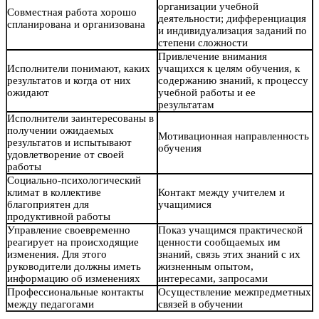
организации учебной
Совместная работа хорошо
деятельности; дифференциация
спланирована и организована
и индивидуализация заданий по
степени сложности
Привлечение внимания
Исполнители понимают, каких
учащихся к целям обучения, к
результатов и когда от них
содержанию знаний, к процессу
ожидают
учебной работы и ее
результатам
Исполнители заинтересованы в
получении ожидаемых
Мотивационная направленность
результатов и испытывают
обучения
удовлетворение от своей
работы
Социально-психологический
климат в коллективе
Контакт между учителем и
благоприятен для
учащимися
продуктивной работы
Управление своевременно
Показ учащимся практической
реагирует на происходящие
ценности сообщаемых им
изменения. Для этого
знаний, связь этих знаний с их
руководители должны иметь
жизненным опытом,
информацию об изменениях
интересами, запросами
Профессиональные контакты
Осуществление межпредметных
между педагогами
связей в обучении