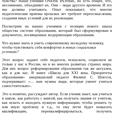
чувства? Наши ученики ОЧЕНЬ РАЗНЫЕ, но есть общее, что,
несомненно, объединяет их. Они – люди другого времени. И это
мы должны учитывать. Опыт показывает, что многие
педагогические приемы прошлых лет требуют переосмысления,
создания иных условий для их реализации.
Посмотрим на наших учеников с позиции нового заказа
общества системе образования, который был сформулирован в
документах, посвященных модернизации образования.
Что нужно знать и уметь современному молодому человеку,
чтобы чувствовать себя комфортно в
новых социальных
условиях?
Этот вопрос задают себе педагоги, психологи, социологи не
только у нас в России, но и во многих развитых странах мира.
Для них вопрос реформирования образования так же актуален,
как и для нас. В книге «Школа для XXI века. Приоритеты
образования» американский педагог Филипп С. Шлехти,
подчеркивает: «… нам нужны люди, которые умеют учиться
самостоятельно».
Это и понятно, рассуждает автор. Если ученик знает, как учиться
в школе, как работать с книгой, как получать знания от учителя,
как искать и находить нужную информацию, чтобы решить ту
или иную проблему и т.д., то ему легче будет повысить
квалификацию, переквалифицироваться, получить