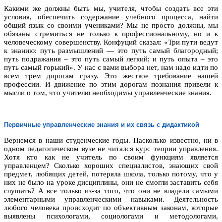
Какими же должны быть мы, учителя, чтобы создать все эти
условия, обеспечить содержание учебного процесса, найти
общий язык со своими учениками? Мы не просто должны, мы
обязаны стремиться не только к профессиональному, но и к
человеческому совершенству. Конфуций сказал: «Три пути ведут
к знанию: путь размышлений — это путь самый благородный;
путь подражания – это путь самый легкий; и путь опыта – это
путь самый горький». У нас с вами выбора нет, нам надо идти по
всем трем дорогам сразу. Это жесткое требование нашей
профессии. И движение по этим дорогам познания привели к
мысли о том, что учителю необходимы управленческие знания.
Первичные управленческие знания и их связь с дидактикой
Вернемся в наши студенческие годы. Насколько известно, ни в
одном педагогическом вузе не читался курс теории управления.
Хотя кто как не учитель по своим функциям является
управленцем? Сколько хороших специалистов, знающих свой
предмет, любящих детей, потеряла школа, только потому, что у
них не было на уроке дисциплины, они не смогли заставить себя
слушать? А все только из-за того, что они не владели самыми
элементарными управленческими навыками. Деятельность
любого человека происходит по объективным законам, которые
выявлены психологами, социологами и методологами,