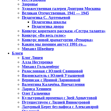
Здоровье
Художественная галерея Дмитрия Москина
Великая Отечественная. 1941 — 1945
Педагогика С. Артемьевой
Педагогика школы
Педагогика двора
Конкурс короткого рассказа «Сестра таланта»
Конкурс «Во весь голос»
Конкурс новой драматургии «Ремарка»
Каким мы помним август 1991-го…
Михаил Швейцер
Блоги
Блог Лицея
Алла Нестеренко
Михаил Гольденберг
Родословная с Юлией Свинцовой
Видоискатель с Юлией Утышевой
Вернисаж с Ириной Ларионовой
Валентина Калачёва. Впечатления
Лариса Хенинен
Олег Гальченко
Культурный променад с Зоей Арнаутовой
Путешествуем с Лидией Винокуровой
Лазурный Берег без пафоса с Александрой