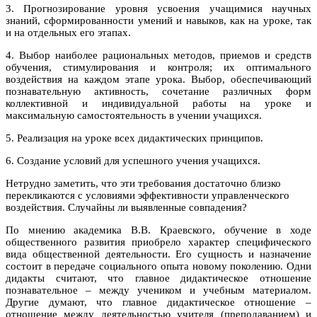
3. Прогнозирование уровня усвоения учащимися научных
знаний, сформированности умений и навыков, как на уроке, так
и на отдельных его этапах.
4. Выбор наиболее рациональных методов, приемов и средств
обучения, стимулирования и контроля; их оптимального
воздействия на каждом этапе урока. Выбор, обеспечивающий
познавательную активность, сочетание различных форм
коллективной и индивидуальной работы на уроке и
максимальную самостоятельность в учении учащихся.
5. Реализация на уроке всех дидактических принципов.
6. Создание условий для успешного учения учащихся.
Нетрудно заметить, что эти требования достаточно близко
перекликаются с условиями эффективности управленческого
воздействия. Случайны ли выявленные совпадения?
По мнению академика В.В. Краевского, обучение в ходе
общественного развития приобрело характер специфического
вида общественной деятельности. Его сущность и назначение
состоит в передаче социального опыта новому поколению. Одни
дидакты считают, что главное дидактическое отношение
познавательное – между учеником и учебным материалом.
Другие думают, что главное дидактическое отношение –
отношение между деятельностью учителя (преподаванием) и