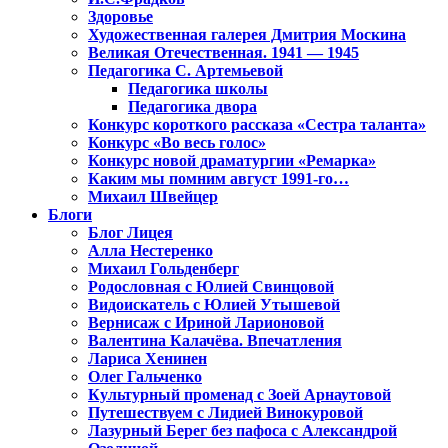
Здоровье
Художественная галерея Дмитрия Москина
Великая Отечественная. 1941 — 1945
Педагогика С. Артемьевой
Педагогика школы
Педагогика двора
Конкурс короткого рассказа «Сестра таланта»
Конкурс «Во весь голос»
Конкурс новой драматургии «Ремарка»
Каким мы помним август 1991-го…
Михаил Швейцер
Блоги
Блог Лицея
Алла Нестеренко
Михаил Гольденберг
Родословная с Юлией Свинцовой
Видоискатель с Юлией Утышевой
Вернисаж с Ириной Ларионовой
Валентина Калачёва. Впечатления
Лариса Хенинен
Олег Гальченко
Культурный променад с Зоей Арнаутовой
Путешествуем с Лидией Винокуровой
Лазурный Берег без пафоса с Александрой