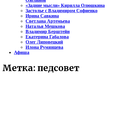
Озолиной
«Задние мысли» Кирилла Олюшкина
Застолье с Владимиром Софиенко
Ирина Савкина
Светлана Артемьева
Наталья Мешкова
Владимир Берштейн
Екатерина Габалова
Олег Липовецкий
Илона Румянцева
Афиша
Метка:
педсовет