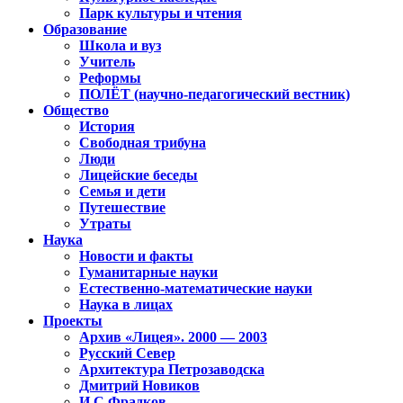
Парк культуры и чтения
Образование
Школа и вуз
Учитель
Реформы
ПОЛЁТ (научно-педагогический вестник)
Общество
История
Свободная трибуна
Люди
Лицейские беседы
Семья и дети
Путешествие
Утраты
Наука
Новости и факты
Гуманитарные науки
Естественно-математические науки
Наука в лицах
Проекты
Архив «Лицея». 2000 — 2003
Русский Север
Архитектура Петрозаводска
Дмитрий Новиков
И.С.Фрадков