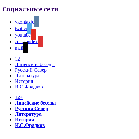
Социальные сети
vkontakte
twitter
youtube
zen-yandex
mail
12+
Лицейские беседы
Русский Север
Литература
История
И.С.Фрадков
12+
Лицейские беседы
Русский Север
Литература
История
И.С.Фрадков