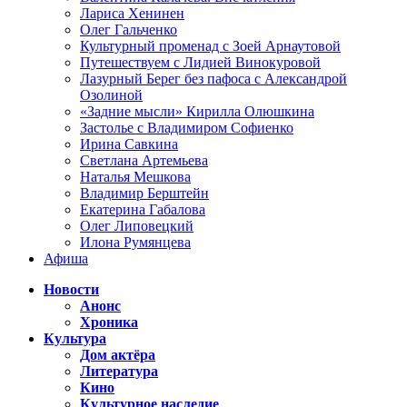
Лариса Хенинен
Олег Гальченко
Культурный променад с Зоей Арнаутовой
Путешествуем с Лидией Винокуровой
Лазурный Берег без пафоса с Александрой
Озолиной
«Задние мысли» Кирилла Олюшкина
Застолье с Владимиром Софиенко
Ирина Савкина
Светлана Артемьева
Наталья Мешкова
Владимир Берштейн
Екатерина Габалова
Олег Липовецкий
Илона Румянцева
Афиша
Новости
Анонс
Хроника
Культура
Дом актёра
Литература
Кино
Культурное наследие