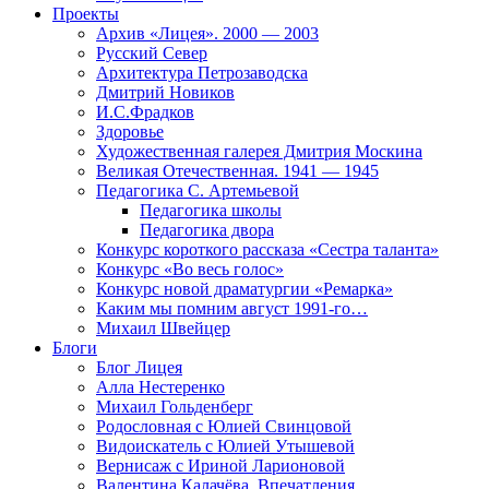
Проекты
Архив «Лицея». 2000 — 2003
Русский Север
Архитектура Петрозаводска
Дмитрий Новиков
И.С.Фрадков
Здоровье
Художественная галерея Дмитрия Москина
Великая Отечественная. 1941 — 1945
Педагогика С. Артемьевой
Педагогика школы
Педагогика двора
Конкурс короткого рассказа «Сестра таланта»
Конкурс «Во весь голос»
Конкурс новой драматургии «Ремарка»
Каким мы помним август 1991-го…
Михаил Швейцер
Блоги
Блог Лицея
Алла Нестеренко
Михаил Гольденберг
Родословная с Юлией Свинцовой
Видоискатель с Юлией Утышевой
Вернисаж с Ириной Ларионовой
Валентина Калачёва. Впечатления