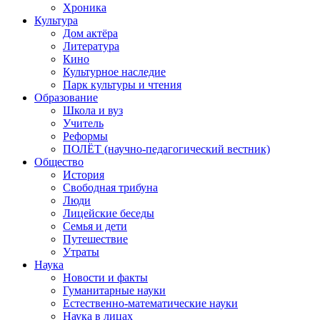
Хроника
Культура
Дом актёра
Литература
Кино
Культурное наследие
Парк культуры и чтения
Образование
Школа и вуз
Учитель
Реформы
ПОЛЁТ (научно-педагогический вестник)
Общество
История
Свободная трибуна
Люди
Лицейские беседы
Семья и дети
Путешествие
Утраты
Наука
Новости и факты
Гуманитарные науки
Естественно-математические науки
Наука в лицах