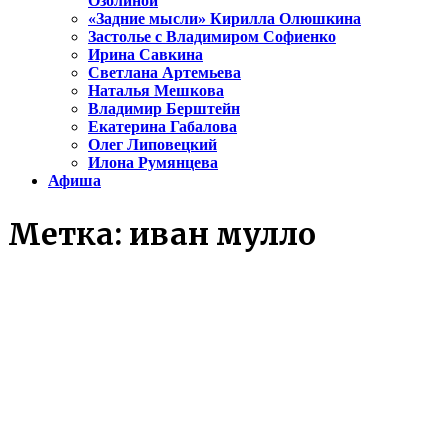
Озолиной
«Задние мысли» Кирилла Олюшкина
Застолье с Владимиром Софиенко
Ирина Савкина
Светлана Артемьева
Наталья Мешкова
Владимир Берштейн
Екатерина Габалова
Олег Липовецкий
Илона Румянцева
Афиша
Метка:
иван мулло