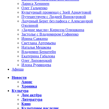
Лариса Хенинен
Олег Гальченко
Культурный променад с Зоей Арнаутовой
Путешествуем с Лидией Винокуровой
Лазурный Берег без пафоса с Александрой
Озолиной
«Задние мысли» Кирилла Олюшкина
Застолье с Владимиром Софиенко
Ирина Савкина
Светлана Артемьева
Наталья Мешкова
Владимир Берштейн
Екатерина Габалова
Олег Липовецкий
Илона Румянцева
Афиша
Новости
Анонс
Хроника
Культура
Дом актёра
Литература
Кино
Культурное наследие