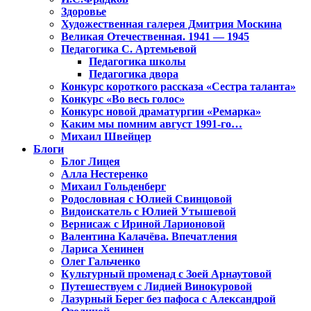
Здоровье
Художественная галерея Дмитрия Москина
Великая Отечественная. 1941 — 1945
Педагогика С. Артемьевой
Педагогика школы
Педагогика двора
Конкурс короткого рассказа «Сестра таланта»
Конкурс «Во весь голос»
Конкурс новой драматургии «Ремарка»
Каким мы помним август 1991-го…
Михаил Швейцер
Блоги
Блог Лицея
Алла Нестеренко
Михаил Гольденберг
Родословная с Юлией Свинцовой
Видоискатель с Юлией Утышевой
Вернисаж с Ириной Ларионовой
Валентина Калачёва. Впечатления
Лариса Хенинен
Олег Гальченко
Культурный променад с Зоей Арнаутовой
Путешествуем с Лидией Винокуровой
Лазурный Берег без пафоса с Александрой