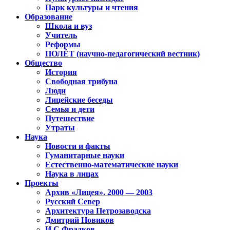
Парк культуры и чтения
Образование
Школа и вуз
Учитель
Реформы
ПОЛЁТ (научно-педагогический вестник)
Общество
История
Свободная трибуна
Люди
Лицейские беседы
Семья и дети
Путешествие
Утраты
Наука
Новости и факты
Гуманитарные науки
Естественно-математические науки
Наука в лицах
Проекты
Архив «Лицея». 2000 — 2003
Русский Север
Архитектура Петрозаводска
Дмитрий Новиков
И.С.Фрадков