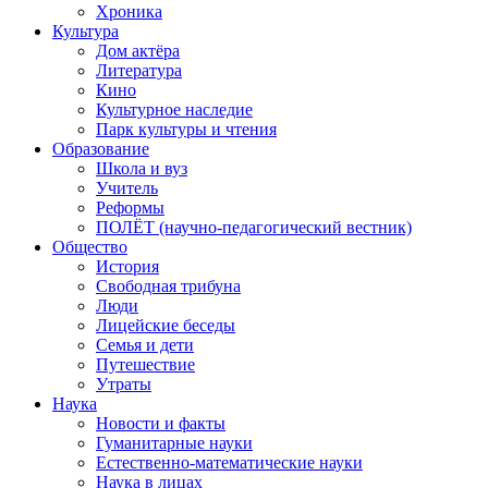
Хроника
Культура
Дом актёра
Литература
Кино
Культурное наследие
Парк культуры и чтения
Образование
Школа и вуз
Учитель
Реформы
ПОЛЁТ (научно-педагогический вестник)
Общество
История
Свободная трибуна
Люди
Лицейские беседы
Семья и дети
Путешествие
Утраты
Наука
Новости и факты
Гуманитарные науки
Естественно-математические науки
Наука в лицах