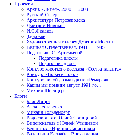
Проекты
Архив «Лицея». 2000 — 2003
Русский Север
Архитектура Петрозаводска
Дмитрий Новиков
И.С.Фрадков
Здоровье
Художественная галерея Дмитрия Москина
Великая Отечественная. 1941 — 1945
Педагогика С. Артемьевой
Педагогика школы
Педагогика двора
Конкурс короткого рассказа «Сестра таланта»
Конкурс «Во весь голос»
Конкурс новой драматургии «Ремарка»
Каким мы помним август 1991-го…
Михаил Швейцер
Блоги
Блог Лицея
Алла Нестеренко
Михаил Гольденберг
Родословная с Юлией Свинцовой
Видоискатель с Юлией Утышевой
Вернисаж с Ириной Ларионовой
Валентина Калачёва. Впечатления