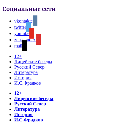
Социальные сети
vkontakte
twitter
youtube
zen-yandex
mail
12+
Лицейские беседы
Русский Север
Литература
История
И.С.Фрадков
12+
Лицейские беседы
Русский Север
Литература
История
И.С.Фрадков