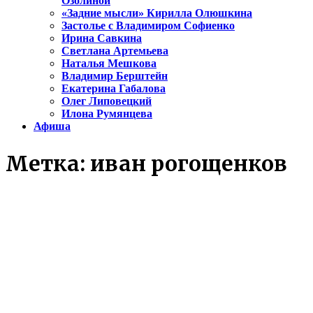
Озолиной
«Задние мысли» Кирилла Олюшкина
Застолье с Владимиром Софиенко
Ирина Савкина
Светлана Артемьева
Наталья Мешкова
Владимир Берштейн
Екатерина Габалова
Олег Липовецкий
Илона Румянцева
Афиша
Метка:
иван рогощенков