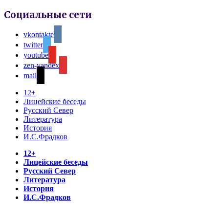
Социальные сети
vkontakte
twitter
youtube
zen-yandex
mail
12+
Лицейские беседы
Русский Север
Литература
История
И.С.Фрадков
12+
Лицейские беседы
Русский Север
Литература
История
И.С.Фрадков