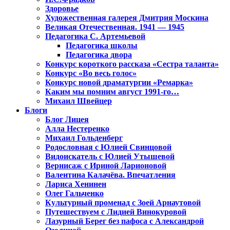
Здоровье
Художественная галерея Дмитрия Москина
Великая Отечественная. 1941 — 1945
Педагогика С. Артемьевой
Педагогика школы
Педагогика двора
Конкурс короткого рассказа «Сестра таланта»
Конкурс «Во весь голос»
Конкурс новой драматургии «Ремарка»
Каким мы помним август 1991-го…
Михаил Швейцер
Блоги
Блог Лицея
Алла Нестеренко
Михаил Гольденберг
Родословная с Юлией Свинцовой
Видоискатель с Юлией Утышевой
Вернисаж с Ириной Ларионовой
Валентина Калачёва. Впечатления
Лариса Хенинен
Олег Гальченко
Культурный променад с Зоей Арнаутовой
Путешествуем с Лидией Винокуровой
Лазурный Берег без пафоса с Александрой