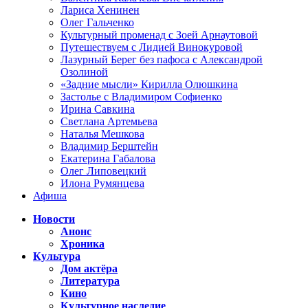
Лариса Хенинен
Олег Гальченко
Культурный променад с Зоей Арнаутовой
Путешествуем с Лидией Винокуровой
Лазурный Берег без пафоса с Александрой
Озолиной
«Задние мысли» Кирилла Олюшкина
Застолье с Владимиром Софиенко
Ирина Савкина
Светлана Артемьева
Наталья Мешкова
Владимир Берштейн
Екатерина Габалова
Олег Липовецкий
Илона Румянцева
Афиша
Новости
Анонс
Хроника
Культура
Дом актёра
Литература
Кино
Культурное наследие