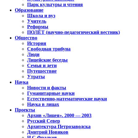
Парк культуры и чтения
Образование
Школа и вуз
Учитель
Реформы
ПОЛЁТ (научно-педагогический вестник)
Общество
История
Свободная трибуна
Люди
Лицейские беседы
Семья и дети
Путешествие
Утраты
Наука
Новости и факты
Гуманитарные науки
Естественно-математические науки
Наука в лицах
Проекты
Архив «Лицея». 2000 — 2003
Русский Север
Архитектура Петрозаводска
Дмитрий Новиков
И.С.Фрадков