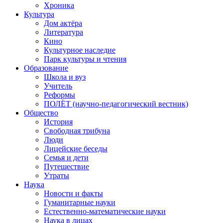
Хроника
Культура
Дом актёра
Литература
Кино
Культурное наследие
Парк культуры и чтения
Образование
Школа и вуз
Учитель
Реформы
ПОЛЁТ (научно-педагогический вестник)
Общество
История
Свободная трибуна
Люди
Лицейские беседы
Семья и дети
Путешествие
Утраты
Наука
Новости и факты
Гуманитарные науки
Естественно-математические науки
Наука в лицах