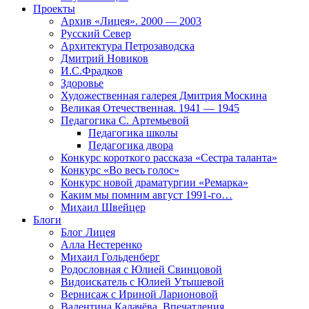
Проекты
Архив «Лицея». 2000 — 2003
Русский Север
Архитектура Петрозаводска
Дмитрий Новиков
И.С.Фрадков
Здоровье
Художественная галерея Дмитрия Москина
Великая Отечественная. 1941 — 1945
Педагогика С. Артемьевой
Педагогика школы
Педагогика двора
Конкурс короткого рассказа «Сестра таланта»
Конкурс «Во весь голос»
Конкурс новой драматургии «Ремарка»
Каким мы помним август 1991-го…
Михаил Швейцер
Блоги
Блог Лицея
Алла Нестеренко
Михаил Гольденберг
Родословная с Юлией Свинцовой
Видоискатель с Юлией Утышевой
Вернисаж с Ириной Ларионовой
Валентина Калачёва. Впечатления