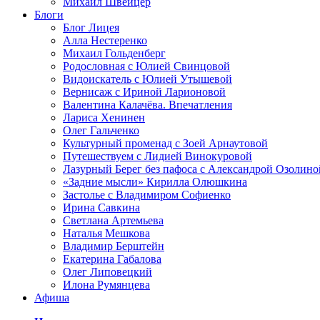
Михаил Швейцер
Блоги
Блог Лицея
Алла Нестеренко
Михаил Гольденберг
Родословная с Юлией Свинцовой
Видоискатель с Юлией Утышевой
Вернисаж с Ириной Ларионовой
Валентина Калачёва. Впечатления
Лариса Хенинен
Олег Гальченко
Культурный променад с Зоей Арнаутовой
Путешествуем с Лидией Винокуровой
Лазурный Берег без пафоса с Александрой Озолино
«Задние мысли» Кирилла Олюшкина
Застолье с Владимиром Софиенко
Ирина Савкина
Светлана Артемьева
Наталья Мешкова
Владимир Берштейн
Екатерина Габалова
Олег Липовецкий
Илона Румянцева
Афиша