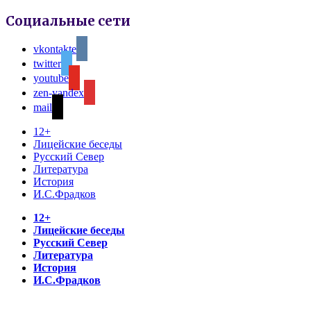
Социальные сети
vkontakte
twitter
youtube
zen-yandex
mail
12+
Лицейские беседы
Русский Север
Литература
История
И.С.Фрадков
12+
Лицейские беседы
Русский Север
Литература
История
И.С.Фрадков