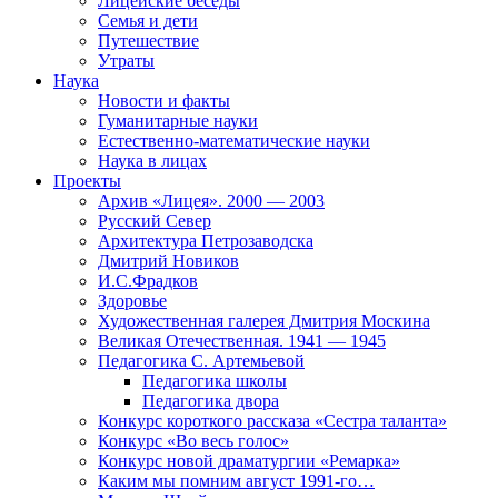
Лицейские беседы
Семья и дети
Путешествие
Утраты
Наука
Новости и факты
Гуманитарные науки
Естественно-математические науки
Наука в лицах
Проекты
Архив «Лицея». 2000 — 2003
Русский Север
Архитектура Петрозаводска
Дмитрий Новиков
И.С.Фрадков
Здоровье
Художественная галерея Дмитрия Москина
Великая Отечественная. 1941 — 1945
Педагогика С. Артемьевой
Педагогика школы
Педагогика двора
Конкурс короткого рассказа «Сестра таланта»
Конкурс «Во весь голос»
Конкурс новой драматургии «Ремарка»
Каким мы помним август 1991-го…