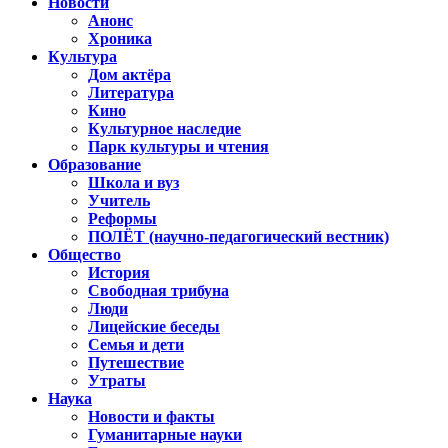
Новости
Анонс
Хроника
Культура
Дом актёра
Литература
Кино
Культурное наследие
Парк культуры и чтения
Образование
Школа и вуз
Учитель
Реформы
ПОЛЁТ (научно-педагогический вестник)
Общество
История
Свободная трибуна
Люди
Лицейские беседы
Семья и дети
Путешествие
Утраты
Наука
Новости и факты
Гуманитарные науки