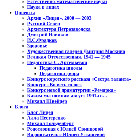
Естественно-математические науки
Наука в лицах
Проекты
Архив «Лицея». 2000 — 2003
Русский Север
Архитектура Петрозаводска
Дмитрий Новиков
И.С.Фрадков
Здоровье
Художественная галерея Дмитрия Москина
Великая Отечественная. 1941 — 1945
Педагогика С. Артемьевой
Педагогика школы
Педагогика двора
Конкурс короткого рассказа «Сестра таланта»
Конкурс «Во весь голос»
Конкурс новой драматургии «Ремарка»
Каким мы помним август 1991-го…
Михаил Швейцер
Блоги
Блог Лицея
Алла Нестеренко
Михаил Гольденберг
Родословная с Юлией Свинцовой
Видоискатель с Юлией Утышевой