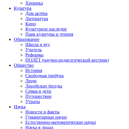
Хроника
Культура
Дом актёра
Литература
Кино
Культурное наследие
Парк культуры и чтения
Образование
Школа и вуз
Учитель
Реформы
ПОЛЁТ (научно-педагогический вестник)
Общество
История
Свободная трибуна
Люди
Лицейские беседы
Семья и дети
Путешествие
Утраты
Наука
Новости и факты
Гуманитарные науки
Естественно-математические науки
Наука в лицах