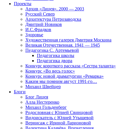
Проекты
Архив «Лицея». 2000 — 2003
Русский Север
Архитектура Петрозаводска
Дмитрий Новиков
И.С.Фрадков
Здоровье
Художественная галерея Дмитрия Москина
Великая Отечественная. 1941 — 1945
Педагогика С. Артемьевой
Педагогика школы
Педагогика двора
Конкурс короткого рассказа «Сестра таланта»
Конкурс «Во весь голос»
Конкурс новой драматургии «Ремарка»
Каким мы помним август 1991-го…
Михаил Швейцер
Блоги
Блог Лицея
Алла Нестеренко
Михаил Гольденберг
Родословная с Юлией Свинцовой
Видоискатель с Юлией Утышевой
Вернисаж с Ириной Ларионовой
Валентина Калачёва. Впечатления