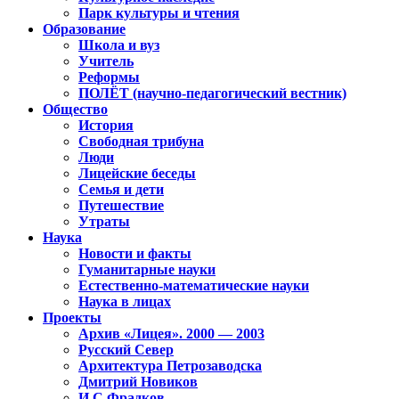
Парк культуры и чтения
Образование
Школа и вуз
Учитель
Реформы
ПОЛЁТ (научно-педагогический вестник)
Общество
История
Свободная трибуна
Люди
Лицейские беседы
Семья и дети
Путешествие
Утраты
Наука
Новости и факты
Гуманитарные науки
Естественно-математические науки
Наука в лицах
Проекты
Архив «Лицея». 2000 — 2003
Русский Север
Архитектура Петрозаводска
Дмитрий Новиков
И.С.Фрадков