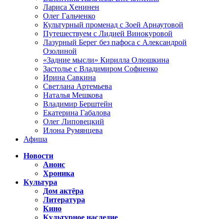
Лариса Хенинен
Олег Гальченко
Культурный променад с Зоей Арнаутовой
Путешествуем с Лидией Винокуровой
Лазурный Берег без пафоса с Александрой
Озолиной
«Задние мысли» Кирилла Олюшкина
Застолье с Владимиром Софиенко
Ирина Савкина
Светлана Артемьева
Наталья Мешкова
Владимир Берштейн
Екатерина Габалова
Олег Липовецкий
Илона Румянцева
Афиша
Новости
Анонс
Хроника
Культура
Дом актёра
Литература
Кино
Культурное наследие