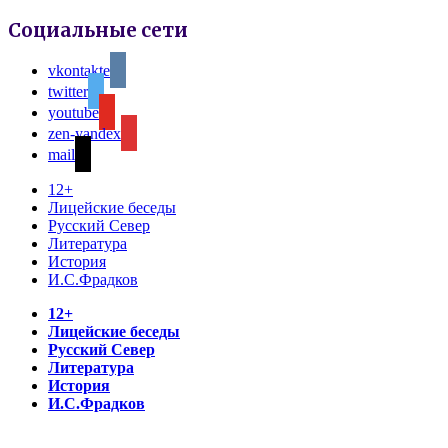
Социальные сети
vkontakte
twitter
youtube
zen-yandex
mail
12+
Лицейские беседы
Русский Север
Литература
История
И.С.Фрадков
12+
Лицейские беседы
Русский Север
Литература
История
И.С.Фрадков