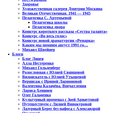
Здоровье
Художественная галерея Дмитрия Москина
Великая Отечественная. 1941 — 1945
Педагогика С. Артемьевой
Педагогика школы
Педагогика двора
Конкурс короткого рассказа «Сестра таланта»
Конкурс «Во весь голос»
Конкурс новой драматургии «Ремарка»
Каким мы помним август 1991-го…
Михаил Швейцер
Блоги
Блог Лицея
Алла Нестеренко
Михаил Гольденберг
Родословная с Юлией Свинцовой
Видоискатель с Юлией Утышевой
Вернисаж с Ириной Ларионовой
Валентина Калачёва. Впечатления
Лариса Хенинен
Олег Гальченко
Культурный променад с Зоей Арнаутовой
Путешествуем с Лидией Винокуровой
Лазурный Берег без пафоса с Александрой