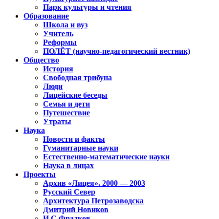
Парк культуры и чтения
Образование
Школа и вуз
Учитель
Реформы
ПОЛЁТ (научно-педагогический вестник)
Общество
История
Свободная трибуна
Люди
Лицейские беседы
Семья и дети
Путешествие
Утраты
Наука
Новости и факты
Гуманитарные науки
Естественно-математические науки
Наука в лицах
Проекты
Архив «Лицея». 2000 — 2003
Русский Север
Архитектура Петрозаводска
Дмитрий Новиков
И.С.Фрадков