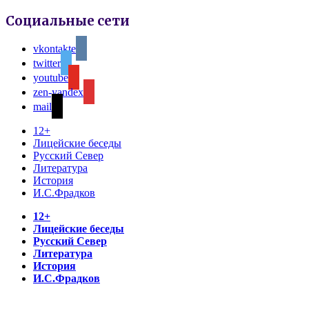
Социальные сети
vkontakte
twitter
youtube
zen-yandex
mail
12+
Лицейские беседы
Русский Север
Литература
История
И.С.Фрадков
12+
Лицейские беседы
Русский Север
Литература
История
И.С.Фрадков