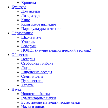
Хроника
Культура
Дом актёра
Литература
Кино
Культурное наследие
Парк культуры и чтения
Образование
Школа и вуз
Учитель
Реформы
ПОЛЁТ (научно-педагогический вестник)
Общество
История
Свободная трибуна
Люди
Лицейские беседы
Семья и дети
Путешествие
Утраты
Наука
Новости и факты
Гуманитарные науки
Естественно-математические науки
Наука в лицах