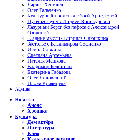
Лариса Хенинен
Олег Гальченко
Культурный променад с Зоей Арнаутовой
Путешествуем с Лидией Винокуровой
Лазурный Берег без пафоса с Александрой
Озолиной
«Задние мысли» Кирилла Олюшкина
Застолье с Владимиром Софиенко
Ирина Савкина
Светлана Артемьева
Наталья Мешкова
Владимир Берштейн
Екатерина Габалова
Олег Липовецкий
Илона Румянцева
Афиша
Новости
Анонс
Хроника
Культура
Дом актёра
Литература
Кино
Культурное наследие