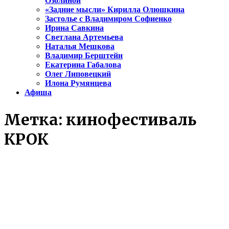
Озолиной
«Задние мысли» Кирилла Олюшкина
Застолье с Владимиром Софиенко
Ирина Савкина
Светлана Артемьева
Наталья Мешкова
Владимир Берштейн
Екатерина Габалова
Олег Липовецкий
Илона Румянцева
Афиша
Метка:
кинофестиваль
КРОК