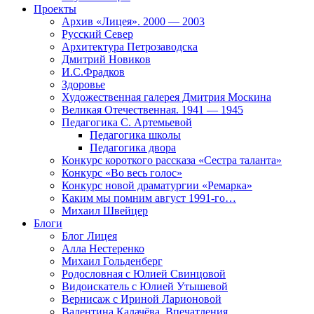
Проекты
Архив «Лицея». 2000 — 2003
Русский Север
Архитектура Петрозаводска
Дмитрий Новиков
И.С.Фрадков
Здоровье
Художественная галерея Дмитрия Москина
Великая Отечественная. 1941 — 1945
Педагогика С. Артемьевой
Педагогика школы
Педагогика двора
Конкурс короткого рассказа «Сестра таланта»
Конкурс «Во весь голос»
Конкурс новой драматургии «Ремарка»
Каким мы помним август 1991-го…
Михаил Швейцер
Блоги
Блог Лицея
Алла Нестеренко
Михаил Гольденберг
Родословная с Юлией Свинцовой
Видоискатель с Юлией Утышевой
Вернисаж с Ириной Ларионовой
Валентина Калачёва. Впечатления