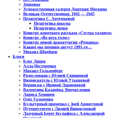
Здоровье
Художественная галерея Дмитрия Москина
Великая Отечественная. 1941 — 1945
Педагогика С. Артемьевой
Педагогика школы
Педагогика двора
Конкурс короткого рассказа «Сестра таланта»
Конкурс «Во весь голос»
Конкурс новой драматургии «Ремарка»
Каким мы помним август 1991-го…
Михаил Швейцер
Блоги
Блог Лицея
Алла Нестеренко
Михаил Гольденберг
Родословная с Юлией Свинцовой
Видоискатель с Юлией Утышевой
Вернисаж с Ириной Ларионовой
Валентина Калачёва. Впечатления
Лариса Хенинен
Олег Гальченко
Культурный променад с Зоей Арнаутовой
Путешествуем с Лидией Винокуровой
Лазурный Берег без пафоса с Александрой