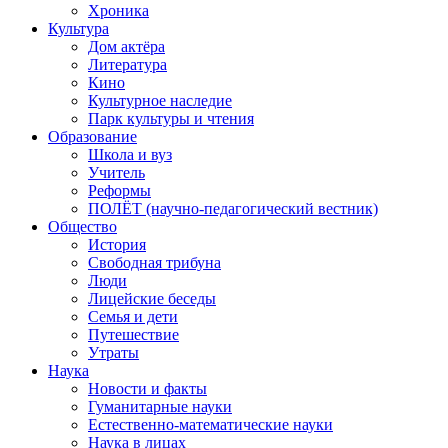
Хроника
Культура
Дом актёра
Литература
Кино
Культурное наследие
Парк культуры и чтения
Образование
Школа и вуз
Учитель
Реформы
ПОЛЁТ (научно-педагогический вестник)
Общество
История
Свободная трибуна
Люди
Лицейские беседы
Семья и дети
Путешествие
Утраты
Наука
Новости и факты
Гуманитарные науки
Естественно-математические науки
Наука в лицах