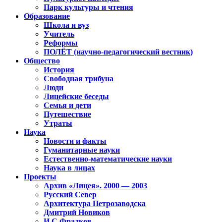
Парк культуры и чтения
Образование
Школа и вуз
Учитель
Реформы
ПОЛЁТ (научно-педагогический вестник)
Общество
История
Свободная трибуна
Люди
Лицейские беседы
Семья и дети
Путешествие
Утраты
Наука
Новости и факты
Гуманитарные науки
Естественно-математические науки
Наука в лицах
Проекты
Архив «Лицея». 2000 — 2003
Русский Север
Архитектура Петрозаводска
Дмитрий Новиков
И.С.Фрадков