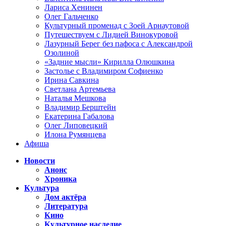
Лариса Хенинен
Олег Гальченко
Культурный променад с Зоей Арнаутовой
Путешествуем с Лидией Винокуровой
Лазурный Берег без пафоса с Александрой
Озолиной
«Задние мысли» Кирилла Олюшкина
Застолье с Владимиром Софиенко
Ирина Савкина
Светлана Артемьева
Наталья Мешкова
Владимир Берштейн
Екатерина Габалова
Олег Липовецкий
Илона Румянцева
Афиша
Новости
Анонс
Хроника
Культура
Дом актёра
Литература
Кино
Культурное наследие