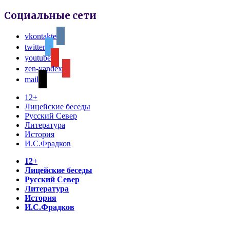
Социальные сети
vkontakte
twitter
youtube
zen-yandex
mail
12+
Лицейские беседы
Русский Север
Литература
История
И.С.Фрадков
12+
Лицейские беседы
Русский Север
Литература
История
И.С.Фрадков