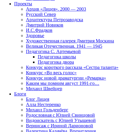
Проекты
Архив «Лицея». 2000 — 2003
Русский Север
Архитектура Петрозаводска
Дмитрий Новиков
И.С.Фрадков
Здоровье
Художественная галерея Дмитрия Москина
Великая Отечественная. 1941 — 1945
Педагогика С. Артемьевой
Педагогика школы
Педагогика двора
Конкурс короткого рассказа «Сестра таланта»
Конкурс «Во весь голос»
Конкурс новой драматургии «Ремарка»
Каким мы помним август 1991-го…
Михаил Швейцер
Блоги
Блог Лицея
Алла Нестеренко
Михаил Гольденберг
Родословная с Юлией Свинцовой
Видоискатель с Юлией Утышевой
Вернисаж с Ириной Ларионовой
Валентина Калачёва. Впечатления