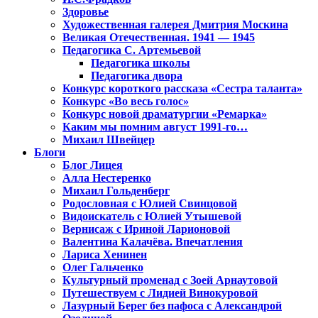
Здоровье
Художественная галерея Дмитрия Москина
Великая Отечественная. 1941 — 1945
Педагогика С. Артемьевой
Педагогика школы
Педагогика двора
Конкурс короткого рассказа «Сестра таланта»
Конкурс «Во весь голос»
Конкурс новой драматургии «Ремарка»
Каким мы помним август 1991-го…
Михаил Швейцер
Блоги
Блог Лицея
Алла Нестеренко
Михаил Гольденберг
Родословная с Юлией Свинцовой
Видоискатель с Юлией Утышевой
Вернисаж с Ириной Ларионовой
Валентина Калачёва. Впечатления
Лариса Хенинен
Олег Гальченко
Культурный променад с Зоей Арнаутовой
Путешествуем с Лидией Винокуровой
Лазурный Берег без пафоса с Александрой