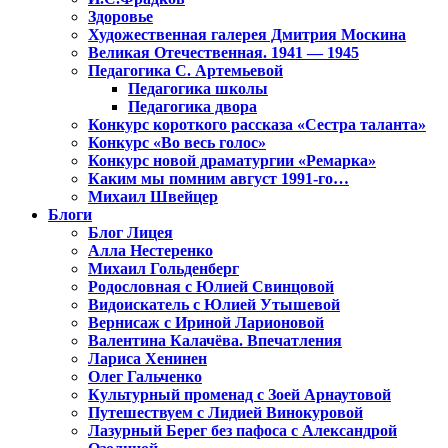
Здоровье
Художественная галерея Дмитрия Москина
Великая Отечественная. 1941 — 1945
Педагогика С. Артемьевой
Педагогика школы
Педагогика двора
Конкурс короткого рассказа «Сестра таланта»
Конкурс «Во весь голос»
Конкурс новой драматургии «Ремарка»
Каким мы помним август 1991-го…
Михаил Швейцер
Блоги
Блог Лицея
Алла Нестеренко
Михаил Гольденберг
Родословная с Юлией Свинцовой
Видоискатель с Юлией Утышевой
Вернисаж с Ириной Ларионовой
Валентина Калачёва. Впечатления
Лариса Хенинен
Олег Гальченко
Культурный променад с Зоей Арнаутовой
Путешествуем с Лидией Винокуровой
Лазурный Берег без пафоса с Александрой