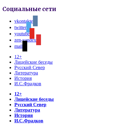
Социальные сети
vkontakte
twitter
youtube
zen-yandex
mail
12+
Лицейские беседы
Русский Север
Литература
История
И.С.Фрадков
12+
Лицейские беседы
Русский Север
Литература
История
И.С.Фрадков