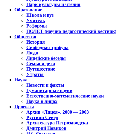
Парк культуры и чтения
Образование
Школа и вуз
Учитель
Реформы
ПОЛЁТ (научно-педагогический вестник)
Общество
История
Свободная трибуна
Люди
Лицейские беседы
Семья и дети
Путешествие
Утраты
Наука
Новости и факты
Гуманитарные науки
Естественно-математические науки
Наука в лицах
Проекты
Архив «Лицея». 2000 — 2003
Русский Север
Архитектура Петрозаводска
Дмитрий Новиков
И.С.Фрадков