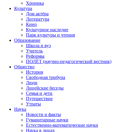
Хроника
Культура
Дом актёра
Литература
Кино
Культурное наследие
Парк культуры и чтения
Образование
Школа и вуз
Учитель
Реформы
ПОЛЁТ (научно-педагогический вестник)
Общество
История
Свободная трибуна
Люди
Лицейские беседы
Семья и дети
Путешествие
Утраты
Наука
Новости и факты
Гуманитарные науки
Естественно-математические науки
Наука в лицах