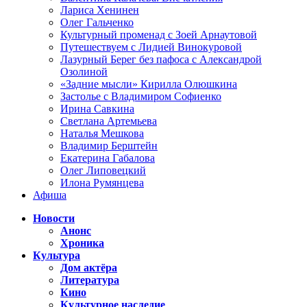
Лариса Хенинен
Олег Гальченко
Культурный променад с Зоей Арнаутовой
Путешествуем с Лидией Винокуровой
Лазурный Берег без пафоса с Александрой
Озолиной
«Задние мысли» Кирилла Олюшкина
Застолье с Владимиром Софиенко
Ирина Савкина
Светлана Артемьева
Наталья Мешкова
Владимир Берштейн
Екатерина Габалова
Олег Липовецкий
Илона Румянцева
Афиша
Новости
Анонс
Хроника
Культура
Дом актёра
Литература
Кино
Культурное наследие