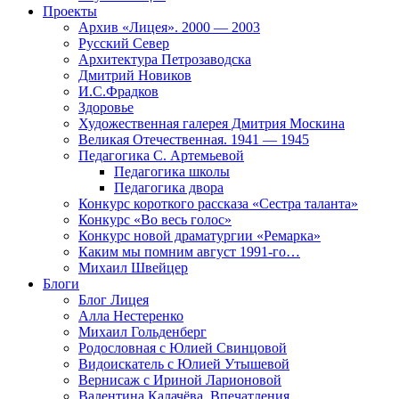
Проекты
Архив «Лицея». 2000 — 2003
Русский Север
Архитектура Петрозаводска
Дмитрий Новиков
И.С.Фрадков
Здоровье
Художественная галерея Дмитрия Москина
Великая Отечественная. 1941 — 1945
Педагогика С. Артемьевой
Педагогика школы
Педагогика двора
Конкурс короткого рассказа «Сестра таланта»
Конкурс «Во весь голос»
Конкурс новой драматургии «Ремарка»
Каким мы помним август 1991-го…
Михаил Швейцер
Блоги
Блог Лицея
Алла Нестеренко
Михаил Гольденберг
Родословная с Юлией Свинцовой
Видоискатель с Юлией Утышевой
Вернисаж с Ириной Ларионовой
Валентина Калачёва. Впечатления