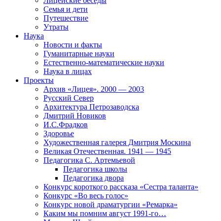
Лицейские беседы
Семья и дети
Путешествие
Утраты
Наука
Новости и факты
Гуманитарные науки
Естественно-математические науки
Наука в лицах
Проекты
Архив «Лицея». 2000 — 2003
Русский Север
Архитектура Петрозаводска
Дмитрий Новиков
И.С.Фрадков
Здоровье
Художественная галерея Дмитрия Москина
Великая Отечественная. 1941 — 1945
Педагогика С. Артемьевой
Педагогика школы
Педагогика двора
Конкурс короткого рассказа «Сестра таланта»
Конкурс «Во весь голос»
Конкурс новой драматургии «Ремарка»
Каким мы помним август 1991-го…