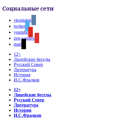
Социальные сети
vkontakte
twitter
youtube
zen-yandex
mail
12+
Лицейские беседы
Русский Север
Литература
История
И.С.Фрадков
12+
Лицейские беседы
Русский Север
Литература
История
И.С.Фрадков