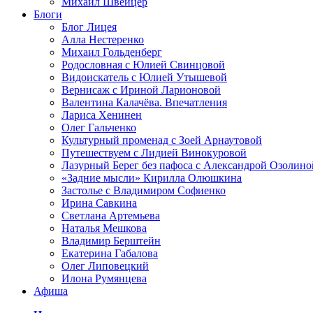
Михаил Швейцер
Блоги
Блог Лицея
Алла Нестеренко
Михаил Гольденберг
Родословная с Юлией Свинцовой
Видоискатель с Юлией Утышевой
Вернисаж с Ириной Ларионовой
Валентина Калачёва. Впечатления
Лариса Хенинен
Олег Гальченко
Культурный променад с Зоей Арнаутовой
Путешествуем с Лидией Винокуровой
Лазурный Берег без пафоса с Александрой Озолино
«Задние мысли» Кирилла Олюшкина
Застолье с Владимиром Софиенко
Ирина Савкина
Светлана Артемьева
Наталья Мешкова
Владимир Берштейн
Екатерина Габалова
Олег Липовецкий
Илона Румянцева
Афиша