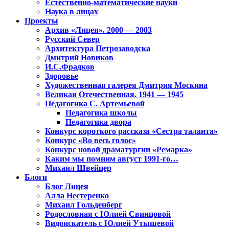
Естественно-математические науки
Наука в лицах
Проекты
Архив «Лицея». 2000 — 2003
Русский Север
Архитектура Петрозаводска
Дмитрий Новиков
И.С.Фрадков
Здоровье
Художественная галерея Дмитрия Москина
Великая Отечественная. 1941 — 1945
Педагогика С. Артемьевой
Педагогика школы
Педагогика двора
Конкурс короткого рассказа «Сестра таланта»
Конкурс «Во весь голос»
Конкурс новой драматургии «Ремарка»
Каким мы помним август 1991-го…
Михаил Швейцер
Блоги
Блог Лицея
Алла Нестеренко
Михаил Гольденберг
Родословная с Юлией Свинцовой
Видоискатель с Юлией Утышевой