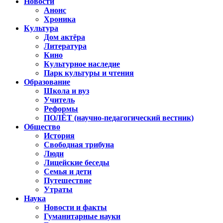
Новости
Анонс
Хроника
Культура
Дом актёра
Литература
Кино
Культурное наследие
Парк культуры и чтения
Образование
Школа и вуз
Учитель
Реформы
ПОЛЁТ (научно-педагогический вестник)
Общество
История
Свободная трибуна
Люди
Лицейские беседы
Семья и дети
Путешествие
Утраты
Наука
Новости и факты
Гуманитарные науки