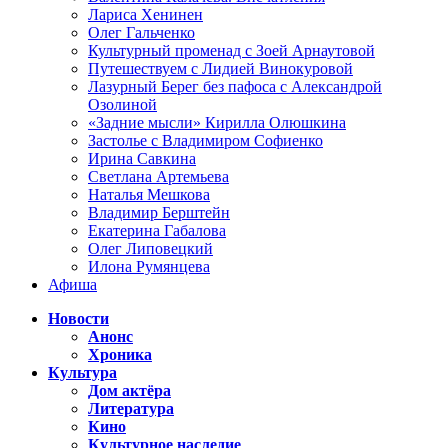
Лариса Хенинен
Олег Гальченко
Культурный променад с Зоей Арнаутовой
Путешествуем с Лидией Винокуровой
Лазурный Берег без пафоса с Александрой
Озолиной
«Задние мысли» Кирилла Олюшкина
Застолье с Владимиром Софиенко
Ирина Савкина
Светлана Артемьева
Наталья Мешкова
Владимир Берштейн
Екатерина Габалова
Олег Липовецкий
Илона Румянцева
Афиша
Новости
Анонс
Хроника
Культура
Дом актёра
Литература
Кино
Культурное наследие