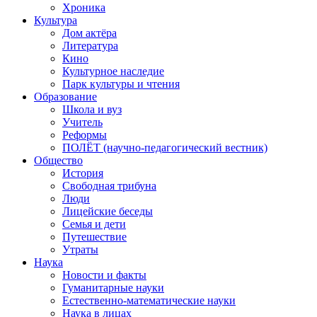
Хроника
Культура
Дом актёра
Литература
Кино
Культурное наследие
Парк культуры и чтения
Образование
Школа и вуз
Учитель
Реформы
ПОЛЁТ (научно-педагогический вестник)
Общество
История
Свободная трибуна
Люди
Лицейские беседы
Семья и дети
Путешествие
Утраты
Наука
Новости и факты
Гуманитарные науки
Естественно-математические науки
Наука в лицах