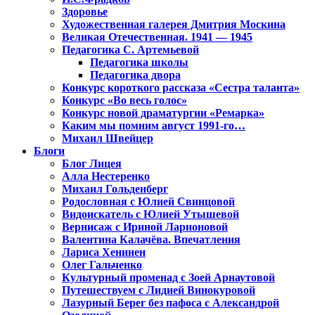
Здоровье
Художественная галерея Дмитрия Москина
Великая Отечественная. 1941 — 1945
Педагогика С. Артемьевой
Педагогика школы
Педагогика двора
Конкурс короткого рассказа «Сестра таланта»
Конкурс «Во весь голос»
Конкурс новой драматургии «Ремарка»
Каким мы помним август 1991-го…
Михаил Швейцер
Блоги
Блог Лицея
Алла Нестеренко
Михаил Гольденберг
Родословная с Юлией Свинцовой
Видоискатель с Юлией Утышевой
Вернисаж с Ириной Ларионовой
Валентина Калачёва. Впечатления
Лариса Хенинен
Олег Гальченко
Культурный променад с Зоей Арнаутовой
Путешествуем с Лидией Винокуровой
Лазурный Берег без пафоса с Александрой