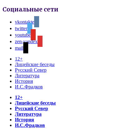
Социальные сети
vkontakte
twitter
youtube
zen-yandex
mail
12+
Лицейские беседы
Русский Север
Литература
История
И.С.Фрадков
12+
Лицейские беседы
Русский Север
Литература
История
И.С.Фрадков