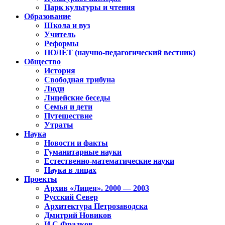
Парк культуры и чтения
Образование
Школа и вуз
Учитель
Реформы
ПОЛЁТ (научно-педагогический вестник)
Общество
История
Свободная трибуна
Люди
Лицейские беседы
Семья и дети
Путешествие
Утраты
Наука
Новости и факты
Гуманитарные науки
Естественно-математические науки
Наука в лицах
Проекты
Архив «Лицея». 2000 — 2003
Русский Север
Архитектура Петрозаводска
Дмитрий Новиков
И.С.Фрадков