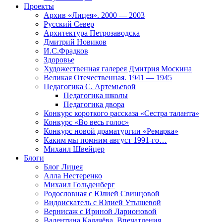
Проекты
Архив «Лицея». 2000 — 2003
Русский Север
Архитектура Петрозаводска
Дмитрий Новиков
И.С.Фрадков
Здоровье
Художественная галерея Дмитрия Москина
Великая Отечественная. 1941 — 1945
Педагогика С. Артемьевой
Педагогика школы
Педагогика двора
Конкурс короткого рассказа «Сестра таланта»
Конкурс «Во весь голос»
Конкурс новой драматургии «Ремарка»
Каким мы помним август 1991-го…
Михаил Швейцер
Блоги
Блог Лицея
Алла Нестеренко
Михаил Гольденберг
Родословная с Юлией Свинцовой
Видоискатель с Юлией Утышевой
Вернисаж с Ириной Ларионовой
Валентина Калачёва. Впечатления