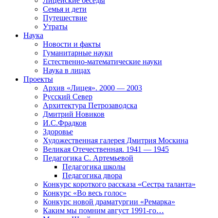
Лицейские беседы
Семья и дети
Путешествие
Утраты
Наука
Новости и факты
Гуманитарные науки
Естественно-математические науки
Наука в лицах
Проекты
Архив «Лицея». 2000 — 2003
Русский Север
Архитектура Петрозаводска
Дмитрий Новиков
И.С.Фрадков
Здоровье
Художественная галерея Дмитрия Москина
Великая Отечественная. 1941 — 1945
Педагогика С. Артемьевой
Педагогика школы
Педагогика двора
Конкурс короткого рассказа «Сестра таланта»
Конкурс «Во весь голос»
Конкурс новой драматургии «Ремарка»
Каким мы помним август 1991-го…