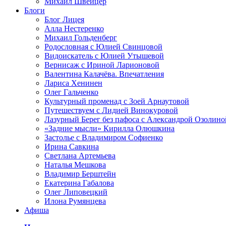
Михаил Швейцер
Блоги
Блог Лицея
Алла Нестеренко
Михаил Гольденберг
Родословная с Юлией Свинцовой
Видоискатель с Юлией Утышевой
Вернисаж с Ириной Ларионовой
Валентина Калачёва. Впечатления
Лариса Хенинен
Олег Гальченко
Культурный променад с Зоей Арнаутовой
Путешествуем с Лидией Винокуровой
Лазурный Берег без пафоса с Александрой Озолино
«Задние мысли» Кирилла Олюшкина
Застолье с Владимиром Софиенко
Ирина Савкина
Светлана Артемьева
Наталья Мешкова
Владимир Берштейн
Екатерина Габалова
Олег Липовецкий
Илона Румянцева
Афиша