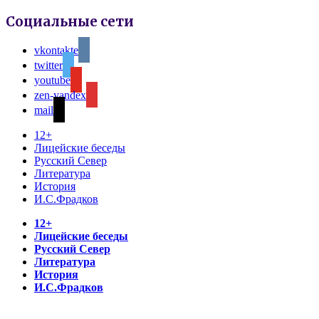
Социальные сети
vkontakte
twitter
youtube
zen-yandex
mail
12+
Лицейские беседы
Русский Север
Литература
История
И.С.Фрадков
12+
Лицейские беседы
Русский Север
Литература
История
И.С.Фрадков