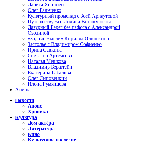
Лариса Хенинен
Олег Гальченко
Культурный променад с Зоей Арнаутовой
Путешествуем с Лидией Винокуровой
Лазурный Берег без пафоса с Александрой
Озолиной
«Задние мысли» Кирилла Олюшкина
Застолье с Владимиром Софиенко
Ирина Савкина
Светлана Артемьева
Наталья Мешкова
Владимир Берштейн
Екатерина Габалова
Олег Липовецкий
Илона Румянцева
Афиша
Новости
Анонс
Хроника
Культура
Дом актёра
Литература
Кино
Культурное наследие