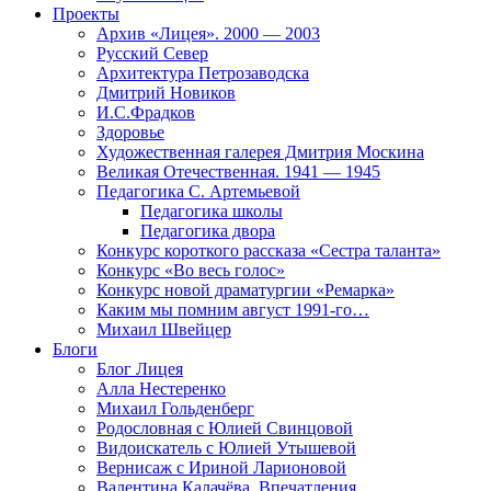
Проекты
Архив «Лицея». 2000 — 2003
Русский Север
Архитектура Петрозаводска
Дмитрий Новиков
И.С.Фрадков
Здоровье
Художественная галерея Дмитрия Москина
Великая Отечественная. 1941 — 1945
Педагогика С. Артемьевой
Педагогика школы
Педагогика двора
Конкурс короткого рассказа «Сестра таланта»
Конкурс «Во весь голос»
Конкурс новой драматургии «Ремарка»
Каким мы помним август 1991-го…
Михаил Швейцер
Блоги
Блог Лицея
Алла Нестеренко
Михаил Гольденберг
Родословная с Юлией Свинцовой
Видоискатель с Юлией Утышевой
Вернисаж с Ириной Ларионовой
Валентина Калачёва. Впечатления