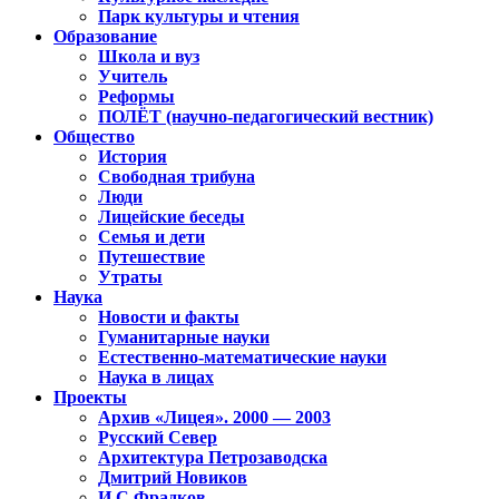
Парк культуры и чтения
Образование
Школа и вуз
Учитель
Реформы
ПОЛЁТ (научно-педагогический вестник)
Общество
История
Свободная трибуна
Люди
Лицейские беседы
Семья и дети
Путешествие
Утраты
Наука
Новости и факты
Гуманитарные науки
Естественно-математические науки
Наука в лицах
Проекты
Архив «Лицея». 2000 — 2003
Русский Север
Архитектура Петрозаводска
Дмитрий Новиков
И.С.Фрадков