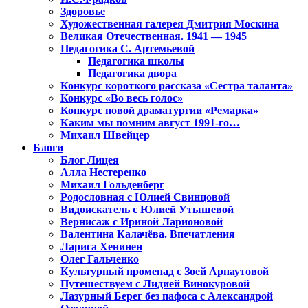
Здоровье
Художественная галерея Дмитрия Москина
Великая Отечественная. 1941 — 1945
Педагогика С. Артемьевой
Педагогика школы
Педагогика двора
Конкурс короткого рассказа «Сестра таланта»
Конкурс «Во весь голос»
Конкурс новой драматургии «Ремарка»
Каким мы помним август 1991-го…
Михаил Швейцер
Блоги
Блог Лицея
Алла Нестеренко
Михаил Гольденберг
Родословная с Юлией Свинцовой
Видоискатель с Юлией Утышевой
Вернисаж с Ириной Ларионовой
Валентина Калачёва. Впечатления
Лариса Хенинен
Олег Гальченко
Культурный променад с Зоей Арнаутовой
Путешествуем с Лидией Винокуровой
Лазурный Берег без пафоса с Александрой