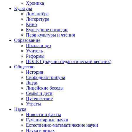
Хроника
Культура
Дом актёра
Литература
Кино
Культурное наследие
Парк культуры и чтения
Образование
Школа и вуз
Учитель
Реформы
ПОЛЁТ (научно-педагогический вестник)
Общество
История
Свободная трибуна
Люди
Лицейские беседы
Семья и дети
Путешествие
Утраты
Наука
Новости и факты
Гуманитарные науки
Естественно-математические науки
Наука в лицах