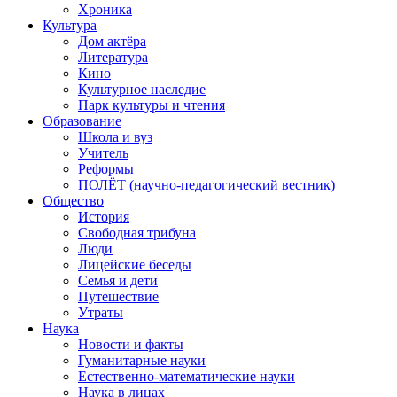
Хроника
Культура
Дом актёра
Литература
Кино
Культурное наследие
Парк культуры и чтения
Образование
Школа и вуз
Учитель
Реформы
ПОЛЁТ (научно-педагогический вестник)
Общество
История
Свободная трибуна
Люди
Лицейские беседы
Семья и дети
Путешествие
Утраты
Наука
Новости и факты
Гуманитарные науки
Естественно-математические науки
Наука в лицах