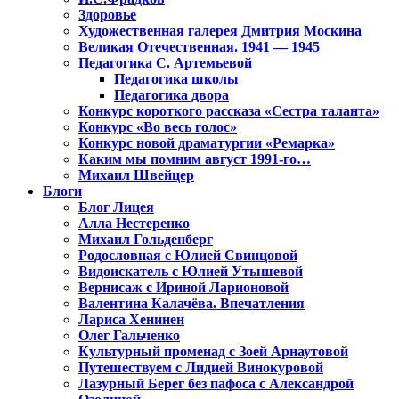
Здоровье
Художественная галерея Дмитрия Москина
Великая Отечественная. 1941 — 1945
Педагогика С. Артемьевой
Педагогика школы
Педагогика двора
Конкурс короткого рассказа «Сестра таланта»
Конкурс «Во весь голос»
Конкурс новой драматургии «Ремарка»
Каким мы помним август 1991-го…
Михаил Швейцер
Блоги
Блог Лицея
Алла Нестеренко
Михаил Гольденберг
Родословная с Юлией Свинцовой
Видоискатель с Юлией Утышевой
Вернисаж с Ириной Ларионовой
Валентина Калачёва. Впечатления
Лариса Хенинен
Олег Гальченко
Культурный променад с Зоей Арнаутовой
Путешествуем с Лидией Винокуровой
Лазурный Берег без пафоса с Александрой