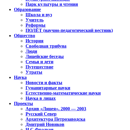
Парк культуры и чтения
Образование
Школа и вуз
Учитель
Реформы
ПОЛЁТ (научно-педагогический вестник)
Общество
История
Свободная трибуна
Люди
Лицейские беседы
Семья и дети
Путешествие
Утраты
Наука
Новости и факты
Гуманитарные науки
Естественно-математические науки
Наука в лицах
Проекты
Архив «Лицея». 2000 — 2003
Русский Север
Архитектура Петрозаводска
Дмитрий Новиков
И.С.Фрадков