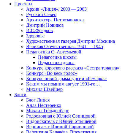
Проекты
Архив «Лицея». 2000 — 2003
Русский Север
Архитектура Петрозаводска
Дмитрий Новиков
И.С.Фрадков
Здоровье
Художественная галерея Дмитрия Москина
Великая Отечественная. 1941 — 1945
Педагогика С. Артемьевой
Педагогика школы
Педагогика двора
Конкурс короткого рассказа «Сестра таланта»
Конкурс «Во весь голос»
Конкурс новой драматургии «Ремарка»
Каким мы помним август 1991-го…
Михаил Швейцер
Блоги
Блог Лицея
Алла Нестеренко
Михаил Гольденберг
Родословная с Юлией Свинцовой
Видоискатель с Юлией Утышевой
Вернисаж с Ириной Ларионовой
Валентина Калачёва. Впечатления