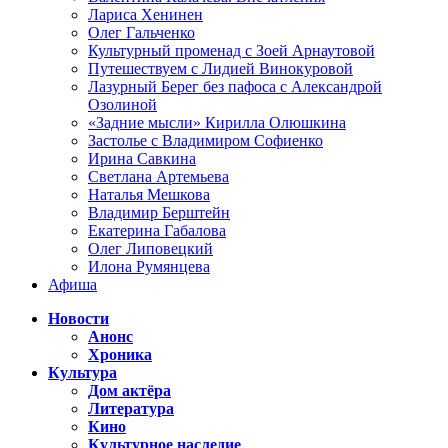
Лариса Хенинен
Олег Гальченко
Культурный променад с Зоей Арнаутовой
Путешествуем с Лидией Винокуровой
Лазурный Берег без пафоса с Александрой
Озолиной
«Задние мысли» Кирилла Олюшкина
Застолье с Владимиром Софиенко
Ирина Савкина
Светлана Артемьева
Наталья Мешкова
Владимир Берштейн
Екатерина Габалова
Олег Липовецкий
Илона Румянцева
Афиша
Новости
Анонс
Хроника
Культура
Дом актёра
Литература
Кино
Культурное наследие