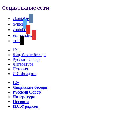
Социальные сети
vkontakte
twitter
youtube
zen-yandex
mail
12+
Лицейские беседы
Русский Север
Литература
История
И.С.Фрадков
12+
Лицейские беседы
Русский Север
Литература
История
И.С.Фрадков