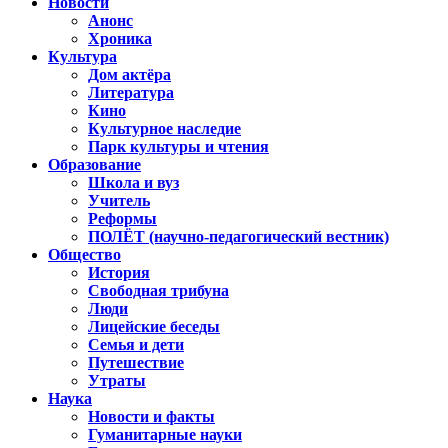
Новости
Анонс
Хроника
Культура
Дом актёра
Литература
Кино
Культурное наследие
Парк культуры и чтения
Образование
Школа и вуз
Учитель
Реформы
ПОЛЁТ (научно-педагогический вестник)
Общество
История
Свободная трибуна
Люди
Лицейские беседы
Семья и дети
Путешествие
Утраты
Наука
Новости и факты
Гуманитарные науки