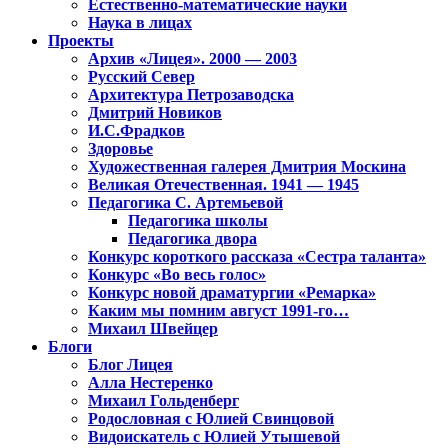
Естественно-математические науки
Наука в лицах
Проекты
Архив «Лицея». 2000 — 2003
Русский Север
Архитектура Петрозаводска
Дмитрий Новиков
И.С.Фрадков
Здоровье
Художественная галерея Дмитрия Москина
Великая Отечественная. 1941 — 1945
Педагогика С. Артемьевой
Педагогика школы
Педагогика двора
Конкурс короткого рассказа «Сестра таланта»
Конкурс «Во весь голос»
Конкурс новой драматургии «Ремарка»
Каким мы помним август 1991-го…
Михаил Швейцер
Блоги
Блог Лицея
Алла Нестеренко
Михаил Гольденберг
Родословная с Юлией Свинцовой
Видоискатель с Юлией Утышевой