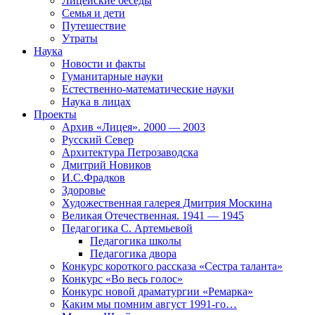
Лицейские беседы
Семья и дети
Путешествие
Утраты
Наука
Новости и факты
Гуманитарные науки
Естественно-математические науки
Наука в лицах
Проекты
Архив «Лицея». 2000 — 2003
Русский Север
Архитектура Петрозаводска
Дмитрий Новиков
И.С.Фрадков
Здоровье
Художественная галерея Дмитрия Москина
Великая Отечественная. 1941 — 1945
Педагогика С. Артемьевой
Педагогика школы
Педагогика двора
Конкурс короткого рассказа «Сестра таланта»
Конкурс «Во весь голос»
Конкурс новой драматургии «Ремарка»
Каким мы помним август 1991-го…