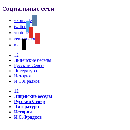
Социальные сети
vkontakte
twitter
youtube
zen-yandex
mail
12+
Лицейские беседы
Русский Север
Литература
История
И.С.Фрадков
12+
Лицейские беседы
Русский Север
Литература
История
И.С.Фрадков