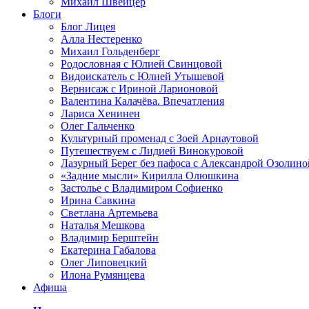
Михаил Швейцер
Блоги
Блог Лицея
Алла Нестеренко
Михаил Гольденберг
Родословная с Юлией Свинцовой
Видоискатель с Юлией Утышевой
Вернисаж с Ириной Ларионовой
Валентина Калачёва. Впечатления
Лариса Хенинен
Олег Гальченко
Культурный променад с Зоей Арнаутовой
Путешествуем с Лидией Винокуровой
Лазурный Берег без пафоса с Александрой Озолино
«Задние мысли» Кирилла Олюшкина
Застолье с Владимиром Софиенко
Ирина Савкина
Светлана Артемьева
Наталья Мешкова
Владимир Берштейн
Екатерина Габалова
Олег Липовецкий
Илона Румянцева
Афиша