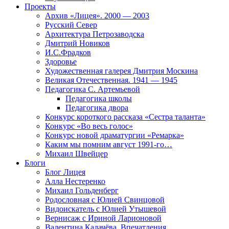
Проекты
Архив «Лицея». 2000 — 2003
Русский Север
Архитектура Петрозаводска
Дмитрий Новиков
И.С.Фрадков
Здоровье
Художественная галерея Дмитрия Москина
Великая Отечественная. 1941 — 1945
Педагогика С. Артемьевой
Педагогика школы
Педагогика двора
Конкурс короткого рассказа «Сестра таланта»
Конкурс «Во весь голос»
Конкурс новой драматургии «Ремарка»
Каким мы помним август 1991-го…
Михаил Швейцер
Блоги
Блог Лицея
Алла Нестеренко
Михаил Гольденберг
Родословная с Юлией Свинцовой
Видоискатель с Юлией Утышевой
Вернисаж с Ириной Ларионовой
Валентина Калачёва. Впечатления