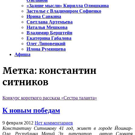
Озолиной
«Задние мысли» Кирилла Олюшкина
Застолье с Владимиром Софиенко
Ирина Савкина
Светлана Артемьева
Наталья Мешкова
Владимир Берштейн
Екатерина Габалова
Олег Липовецкий
Илона Румянцева
Афиша
Метка:
константин
ситников
Конкурс короткого рассказа «Сестра таланта»
К новым победам
9 февраля 2012
Нет комментариев
Константину Ситникову 41 год, живет в городе Йошкар-
Ола, Республика Марий Эл, литератор, автор Словаря