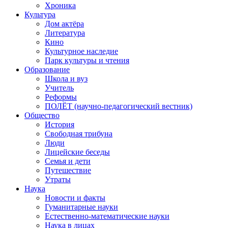
Хроника
Культура
Дом актёра
Литература
Кино
Культурное наследие
Парк культуры и чтения
Образование
Школа и вуз
Учитель
Реформы
ПОЛЁТ (научно-педагогический вестник)
Общество
История
Свободная трибуна
Люди
Лицейские беседы
Семья и дети
Путешествие
Утраты
Наука
Новости и факты
Гуманитарные науки
Естественно-математические науки
Наука в лицах