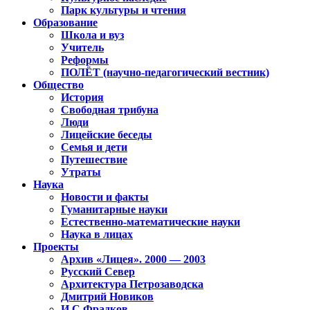
Парк культуры и чтения
Образование
Школа и вуз
Учитель
Реформы
ПОЛЁТ (научно-педагогический вестник)
Общество
История
Свободная трибуна
Люди
Лицейские беседы
Семья и дети
Путешествие
Утраты
Наука
Новости и факты
Гуманитарные науки
Естественно-математические науки
Наука в лицах
Проекты
Архив «Лицея». 2000 — 2003
Русский Север
Архитектура Петрозаводска
Дмитрий Новиков
И.С.Фрадков