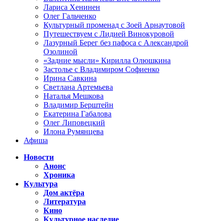
Лариса Хенинен
Олег Гальченко
Культурный променад с Зоей Арнаутовой
Путешествуем с Лидией Винокуровой
Лазурный Берег без пафоса с Александрой
Озолиной
«Задние мысли» Кирилла Олюшкина
Застолье с Владимиром Софиенко
Ирина Савкина
Светлана Артемьева
Наталья Мешкова
Владимир Берштейн
Екатерина Габалова
Олег Липовецкий
Илона Румянцева
Афиша
Новости
Анонс
Хроника
Культура
Дом актёра
Литература
Кино
Культурное наследие