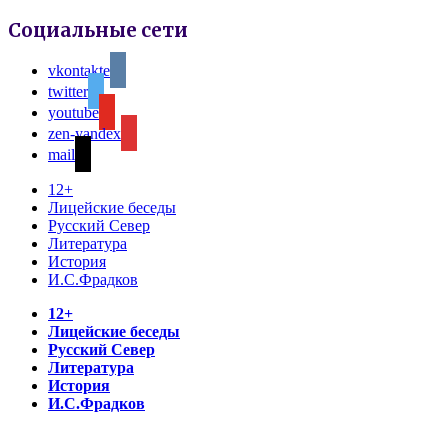
Социальные сети
vkontakte
twitter
youtube
zen-yandex
mail
12+
Лицейские беседы
Русский Север
Литература
История
И.С.Фрадков
12+
Лицейские беседы
Русский Север
Литература
История
И.С.Фрадков