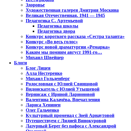
Здоровье
Художественная галерея Дмитрия Москина
Великая Отечественная. 1941 — 1945
Педагогика С. Артемьевой
Педагогика школы
Педагогика двора
Конкурс короткого рассказа «Сестра таланта»
Конкурс «Во весь голос»
Конкурс новой драматургии «Ремарка»
Каким мы помним август 1991-го…
Михаил Швейцер
Блоги
Блог Лицея
Алла Нестеренко
Михаил Гольденберг
Родословная с Юлией Свинцовой
Видоискатель с Юлией Утышевой
Вернисаж с Ириной Ларионовой
Валентина Калачёва. Впечатления
Лариса Хенинен
Олег Гальченко
Культурный променад с Зоей Арнаутовой
Путешествуем с Лидией Винокуровой
Лазурный Берег без пафоса с Александрой