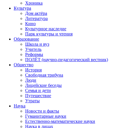
Хроника
Культура
Дом актёра
Литература
Кино
Культурное наследие
Парк культуры и чтения
Образование
Школа и вуз
Учитель
Реформы
ПОЛЁТ (научно-педагогический вестник)
Общество
История
Свободная трибуна
Люди
Лицейские беседы
Семья и дети
Путешествие
Утраты
Наука
Новости и факты
Гуманитарные науки
Естественно-математические науки
Наука в лицах