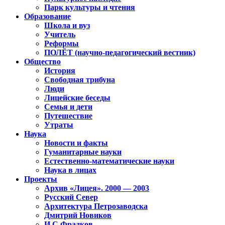
Парк культуры и чтения
Образование
Школа и вуз
Учитель
Реформы
ПОЛЁТ (научно-педагогический вестник)
Общество
История
Свободная трибуна
Люди
Лицейские беседы
Семья и дети
Путешествие
Утраты
Наука
Новости и факты
Гуманитарные науки
Естественно-математические науки
Наука в лицах
Проекты
Архив «Лицея». 2000 — 2003
Русский Север
Архитектура Петрозаводска
Дмитрий Новиков
И.С.Фрадков