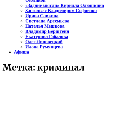
Озолиной
«Задние мысли» Кирилла Олюшкина
Застолье с Владимиром Софиенко
Ирина Савкина
Светлана Артемьева
Наталья Мешкова
Владимир Берштейн
Екатерина Габалова
Олег Липовецкий
Илона Румянцева
Афиша
Метка:
криминал