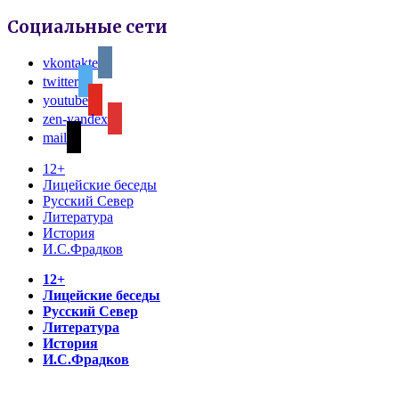
Социальные сети
vkontakte
twitter
youtube
zen-yandex
mail
12+
Лицейские беседы
Русский Север
Литература
История
И.С.Фрадков
12+
Лицейские беседы
Русский Север
Литература
История
И.С.Фрадков