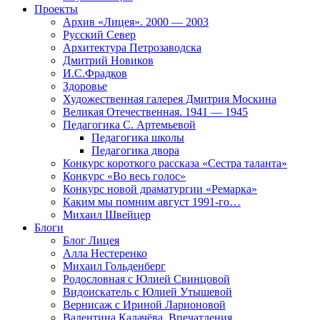
Проекты
Архив «Лицея». 2000 — 2003
Русский Север
Архитектура Петрозаводска
Дмитрий Новиков
И.С.Фрадков
Здоровье
Художественная галерея Дмитрия Москина
Великая Отечественная. 1941 — 1945
Педагогика С. Артемьевой
Педагогика школы
Педагогика двора
Конкурс короткого рассказа «Сестра таланта»
Конкурс «Во весь голос»
Конкурс новой драматургии «Ремарка»
Каким мы помним август 1991-го…
Михаил Швейцер
Блоги
Блог Лицея
Алла Нестеренко
Михаил Гольденберг
Родословная с Юлией Свинцовой
Видоискатель с Юлией Утышевой
Вернисаж с Ириной Ларионовой
Валентина Калачёва. Впечатления