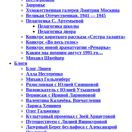
Здоровье
Художественная галерея Дмитрия Москина
Великая Отечественная. 1941 — 1945
Педагогика С. Артемьевой
Педагогика школы
Педагогика двора
Конкурс короткого рассказа «Сестра таланта»
Конкурс «Во весь голос»
Конкурс новой драматургии «Ремарка»
Каким мы помним август 1991-го…
Михаил Швейцер
Блоги
Блог Лицея
Алла Нестеренко
Михаил Гольденберг
Родословная с Юлией Свинцовой
Видоискатель с Юлией Утышевой
Вернисаж с Ириной Ларионовой
Валентина Калачёва. Впечатления
Лариса Хенинен
Олег Гальченко
Культурный променад с Зоей Арнаутовой
Путешествуем с Лидией Винокуровой
Лазурный Берег без пафоса с Александрой