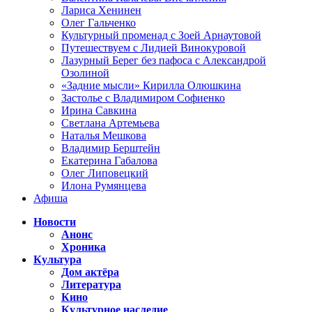
Лариса Хенинен
Олег Гальченко
Культурный променад с Зоей Арнаутовой
Путешествуем с Лидией Винокуровой
Лазурный Берег без пафоса с Александрой
Озолиной
«Задние мысли» Кирилла Олюшкина
Застолье с Владимиром Софиенко
Ирина Савкина
Светлана Артемьева
Наталья Мешкова
Владимир Берштейн
Екатерина Габалова
Олег Липовецкий
Илона Румянцева
Афиша
Новости
Анонс
Хроника
Культура
Дом актёра
Литература
Кино
Культурное наследие