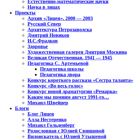
Естественно-математические науки
Наука в лицах
Проекты
Архив «Лицея». 2000 — 2003
Русский Север
Архитектура Петрозаводска
Дмитрий Новиков
И.С.Фрадков
Здоровье
Художественная галерея Дмитрия Москина
Великая Отечественная. 1941 — 1945
Педагогика С. Артемьевой
Педагогика школы
Педагогика двора
Конкурс короткого рассказа «Сестра таланта»
Конкурс «Во весь голос»
Конкурс новой драматургии «Ремарка»
Каким мы помним август 1991-го…
Михаил Швейцер
Блоги
Блог Лицея
Алла Нестеренко
Михаил Гольденберг
Родословная с Юлией Свинцовой
Видоискатель с Юлией Утышевой