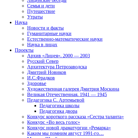
Лицейские беседы
Семья и дети
Путешествие
Утраты
Наука
Новости и факты
Гуманитарные науки
Естественно-математические науки
Наука в лицах
Проекты
Архив «Лицея». 2000 — 2003
Русский Север
Архитектура Петрозаводска
Дмитрий Новиков
И.С.Фрадков
Здоровье
Художественная галерея Дмитрия Москина
Великая Отечественная. 1941 — 1945
Педагогика С. Артемьевой
Педагогика школы
Педагогика двора
Конкурс короткого рассказа «Сестра таланта»
Конкурс «Во весь голос»
Конкурс новой драматургии «Ремарка»
Каким мы помним август 1991-го…