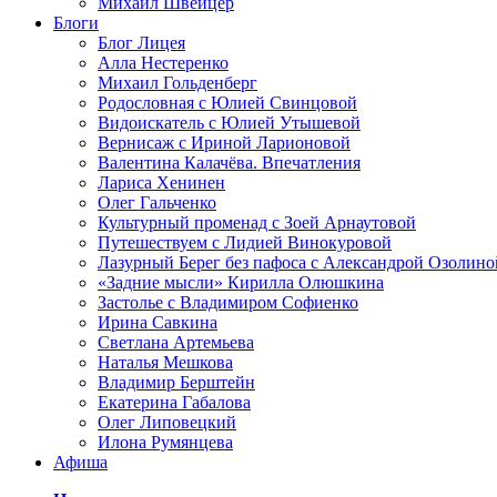
Михаил Швейцер
Блоги
Блог Лицея
Алла Нестеренко
Михаил Гольденберг
Родословная с Юлией Свинцовой
Видоискатель с Юлией Утышевой
Вернисаж с Ириной Ларионовой
Валентина Калачёва. Впечатления
Лариса Хенинен
Олег Гальченко
Культурный променад с Зоей Арнаутовой
Путешествуем с Лидией Винокуровой
Лазурный Берег без пафоса с Александрой Озолино
«Задние мысли» Кирилла Олюшкина
Застолье с Владимиром Софиенко
Ирина Савкина
Светлана Артемьева
Наталья Мешкова
Владимир Берштейн
Екатерина Габалова
Олег Липовецкий
Илона Румянцева
Афиша