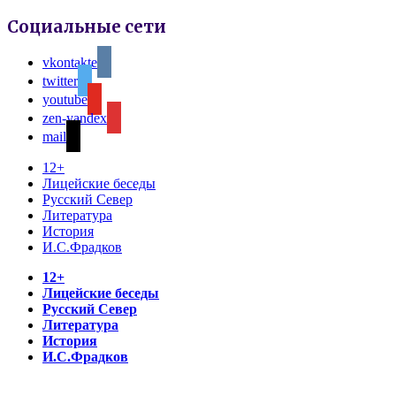
Социальные сети
vkontakte
twitter
youtube
zen-yandex
mail
12+
Лицейские беседы
Русский Север
Литература
История
И.С.Фрадков
12+
Лицейские беседы
Русский Север
Литература
История
И.С.Фрадков