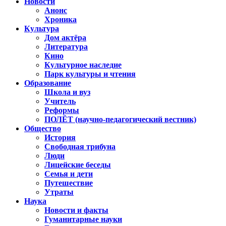
Новости
Анонс
Хроника
Культура
Дом актёра
Литература
Кино
Культурное наследие
Парк культуры и чтения
Образование
Школа и вуз
Учитель
Реформы
ПОЛЁТ (научно-педагогический вестник)
Общество
История
Свободная трибуна
Люди
Лицейские беседы
Семья и дети
Путешествие
Утраты
Наука
Новости и факты
Гуманитарные науки