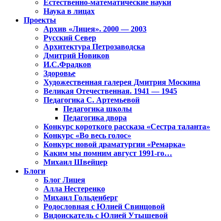
Естественно-математические науки
Наука в лицах
Проекты
Архив «Лицея». 2000 — 2003
Русский Север
Архитектура Петрозаводска
Дмитрий Новиков
И.С.Фрадков
Здоровье
Художественная галерея Дмитрия Москина
Великая Отечественная. 1941 — 1945
Педагогика С. Артемьевой
Педагогика школы
Педагогика двора
Конкурс короткого рассказа «Сестра таланта»
Конкурс «Во весь голос»
Конкурс новой драматургии «Ремарка»
Каким мы помним август 1991-го…
Михаил Швейцер
Блоги
Блог Лицея
Алла Нестеренко
Михаил Гольденберг
Родословная с Юлией Свинцовой
Видоискатель с Юлией Утышевой