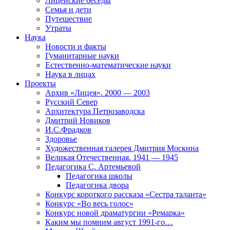
Лицейские беседы
Семья и дети
Путешествие
Утраты
Наука
Новости и факты
Гуманитарные науки
Естественно-математические науки
Наука в лицах
Проекты
Архив «Лицея». 2000 — 2003
Русский Север
Архитектура Петрозаводска
Дмитрий Новиков
И.С.Фрадков
Здоровье
Художественная галерея Дмитрия Москина
Великая Отечественная. 1941 — 1945
Педагогика С. Артемьевой
Педагогика школы
Педагогика двора
Конкурс короткого рассказа «Сестра таланта»
Конкурс «Во весь голос»
Конкурс новой драматургии «Ремарка»
Каким мы помним август 1991-го…