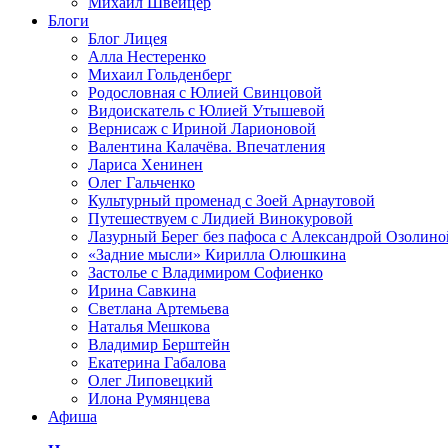
Михаил Швейцер
Блоги
Блог Лицея
Алла Нестеренко
Михаил Гольденберг
Родословная с Юлией Свинцовой
Видоискатель с Юлией Утышевой
Вернисаж с Ириной Ларионовой
Валентина Калачёва. Впечатления
Лариса Хенинен
Олег Гальченко
Культурный променад с Зоей Арнаутовой
Путешествуем с Лидией Винокуровой
Лазурный Берег без пафоса с Александрой Озолино
«Задние мысли» Кирилла Олюшкина
Застолье с Владимиром Софиенко
Ирина Савкина
Светлана Артемьева
Наталья Мешкова
Владимир Берштейн
Екатерина Габалова
Олег Липовецкий
Илона Румянцева
Афиша