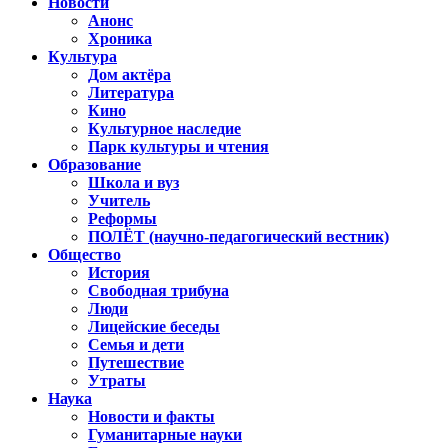
Новости
Анонс
Хроника
Культура
Дом актёра
Литература
Кино
Культурное наследие
Парк культуры и чтения
Образование
Школа и вуз
Учитель
Реформы
ПОЛЁТ (научно-педагогический вестник)
Общество
История
Свободная трибуна
Люди
Лицейские беседы
Семья и дети
Путешествие
Утраты
Наука
Новости и факты
Гуманитарные науки