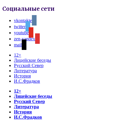
Социальные сети
vkontakte
twitter
youtube
zen-yandex
mail
12+
Лицейские беседы
Русский Север
Литература
История
И.С.Фрадков
12+
Лицейские беседы
Русский Север
Литература
История
И.С.Фрадков