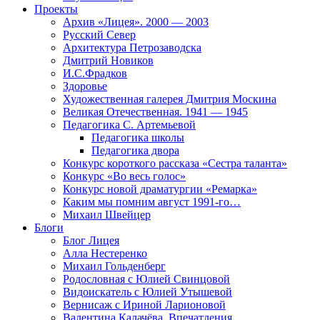
Проекты
Архив «Лицея». 2000 — 2003
Русский Север
Архитектура Петрозаводска
Дмитрий Новиков
И.С.Фрадков
Здоровье
Художественная галерея Дмитрия Москина
Великая Отечественная. 1941 — 1945
Педагогика С. Артемьевой
Педагогика школы
Педагогика двора
Конкурс короткого рассказа «Сестра таланта»
Конкурс «Во весь голос»
Конкурс новой драматургии «Ремарка»
Каким мы помним август 1991-го…
Михаил Швейцер
Блоги
Блог Лицея
Алла Нестеренко
Михаил Гольденберг
Родословная с Юлией Свинцовой
Видоискатель с Юлией Утышевой
Вернисаж с Ириной Ларионовой
Валентина Калачёва. Впечатления