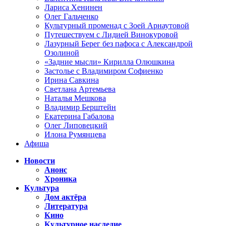
Лариса Хенинен
Олег Гальченко
Культурный променад с Зоей Арнаутовой
Путешествуем с Лидией Винокуровой
Лазурный Берег без пафоса с Александрой
Озолиной
«Задние мысли» Кирилла Олюшкина
Застолье с Владимиром Софиенко
Ирина Савкина
Светлана Артемьева
Наталья Мешкова
Владимир Берштейн
Екатерина Габалова
Олег Липовецкий
Илона Румянцева
Афиша
Новости
Анонс
Хроника
Культура
Дом актёра
Литература
Кино
Культурное наследие