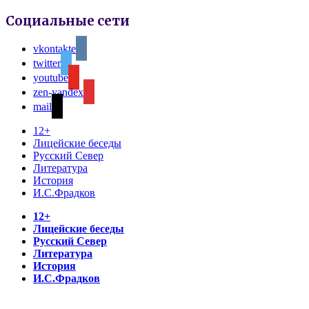
Социальные сети
vkontakte
twitter
youtube
zen-yandex
mail
12+
Лицейские беседы
Русский Север
Литература
История
И.С.Фрадков
12+
Лицейские беседы
Русский Север
Литература
История
И.С.Фрадков