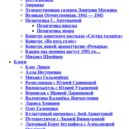
Здоровье
Художественная галерея Дмитрия Москина
Великая Отечественная. 1941 — 1945
Педагогика С. Артемьевой
Педагогика школы
Педагогика двора
Конкурс короткого рассказа «Сестра таланта»
Конкурс «Во весь голос»
Конкурс новой драматургии «Ремарка»
Каким мы помним август 1991-го…
Михаил Швейцер
Блоги
Блог Лицея
Алла Нестеренко
Михаил Гольденберг
Родословная с Юлией Свинцовой
Видоискатель с Юлией Утышевой
Вернисаж с Ириной Ларионовой
Валентина Калачёва. Впечатления
Лариса Хенинен
Олег Гальченко
Культурный променад с Зоей Арнаутовой
Путешествуем с Лидией Винокуровой
Лазурный Берег без пафоса с Александрой