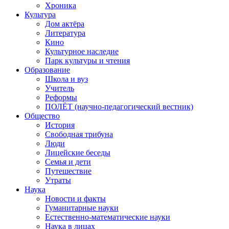
Хроника
Культура
Дом актёра
Литература
Кино
Культурное наследие
Парк культуры и чтения
Образование
Школа и вуз
Учитель
Реформы
ПОЛЁТ (научно-педагогический вестник)
Общество
История
Свободная трибуна
Люди
Лицейские беседы
Семья и дети
Путешествие
Утраты
Наука
Новости и факты
Гуманитарные науки
Естественно-математические науки
Наука в лицах