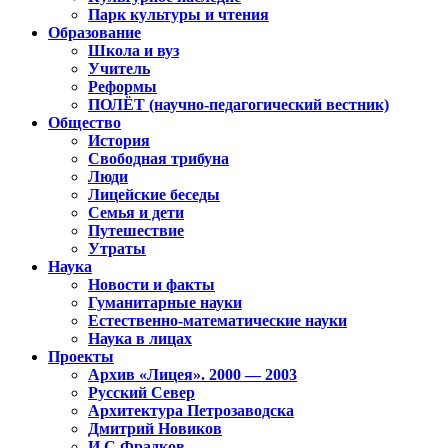
Парк культуры и чтения
Образование
Школа и вуз
Учитель
Реформы
ПОЛЁТ (научно-педагогический вестник)
Общество
История
Свободная трибуна
Люди
Лицейские беседы
Семья и дети
Путешествие
Утраты
Наука
Новости и факты
Гуманитарные науки
Естественно-математические науки
Наука в лицах
Проекты
Архив «Лицея». 2000 — 2003
Русский Север
Архитектура Петрозаводска
Дмитрий Новиков
И.С.Фрадков