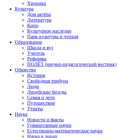
Хроника
Культура
Дом актёра
Литература
Кино
Культурное наследие
Парк культуры и чтения
Образование
Школа и вуз
Учитель
Реформы
ПОЛЁТ (научно-педагогический вестник)
Общество
История
Свободная трибуна
Люди
Лицейские беседы
Семья и дети
Путешествие
Утраты
Наука
Новости и факты
Гуманитарные науки
Естественно-математические науки
Наука в лицах