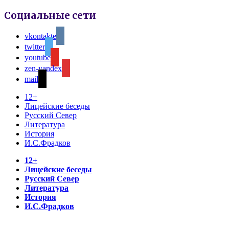
Социальные сети
vkontakte
twitter
youtube
zen-yandex
mail
12+
Лицейские беседы
Русский Север
Литература
История
И.С.Фрадков
12+
Лицейские беседы
Русский Север
Литература
История
И.С.Фрадков