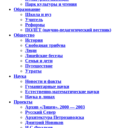
Парк культуры и чтения
Образование
Школа и вуз
Учитель
Реформы
ПОЛЁТ (научно-педагогический вестник)
Общество
История
Свободная трибуна
Люди
Лицейские беседы
Семья и дети
Путешествие
Утраты
Наука
Новости и факты
Гуманитарные науки
Естественно-математические науки
Наука в лицах
Проекты
Архив «Лицея». 2000 — 2003
Русский Север
Архитектура Петрозаводска
Дмитрий Новиков
И.С.Фрадков