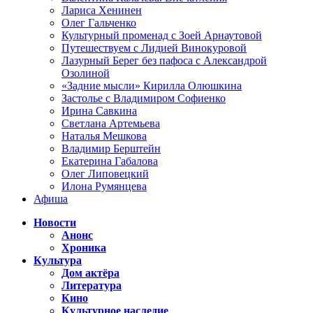
Лариса Хенинен
Олег Гальченко
Культурный променад с Зоей Арнаутовой
Путешествуем с Лидией Винокуровой
Лазурный Берег без пафоса с Александрой
Озолиной
«Задние мысли» Кирилла Олюшкина
Застолье с Владимиром Софиенко
Ирина Савкина
Светлана Артемьева
Наталья Мешкова
Владимир Берштейн
Екатерина Габалова
Олег Липовецкий
Илона Румянцева
Афиша
Новости
Анонс
Хроника
Культура
Дом актёра
Литература
Кино
Культурное наследие