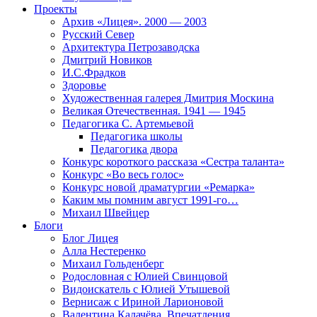
Проекты
Архив «Лицея». 2000 — 2003
Русский Север
Архитектура Петрозаводска
Дмитрий Новиков
И.С.Фрадков
Здоровье
Художественная галерея Дмитрия Москина
Великая Отечественная. 1941 — 1945
Педагогика С. Артемьевой
Педагогика школы
Педагогика двора
Конкурс короткого рассказа «Сестра таланта»
Конкурс «Во весь голос»
Конкурс новой драматургии «Ремарка»
Каким мы помним август 1991-го…
Михаил Швейцер
Блоги
Блог Лицея
Алла Нестеренко
Михаил Гольденберг
Родословная с Юлией Свинцовой
Видоискатель с Юлией Утышевой
Вернисаж с Ириной Ларионовой
Валентина Калачёва. Впечатления