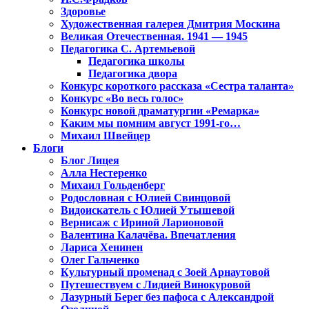
Здоровье
Художественная галерея Дмитрия Москина
Великая Отечественная. 1941 — 1945
Педагогика С. Артемьевой
Педагогика школы
Педагогика двора
Конкурс короткого рассказа «Сестра таланта»
Конкурс «Во весь голос»
Конкурс новой драматургии «Ремарка»
Каким мы помним август 1991-го…
Михаил Швейцер
Блоги
Блог Лицея
Алла Нестеренко
Михаил Гольденберг
Родословная с Юлией Свинцовой
Видоискатель с Юлией Утышевой
Вернисаж с Ириной Ларионовой
Валентина Калачёва. Впечатления
Лариса Хенинен
Олег Гальченко
Культурный променад с Зоей Арнаутовой
Путешествуем с Лидией Винокуровой
Лазурный Берег без пафоса с Александрой