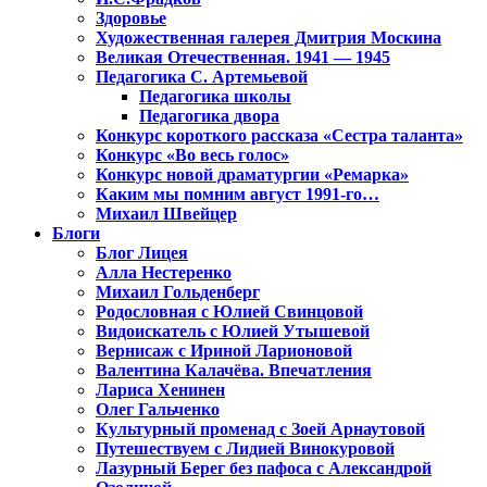
Здоровье
Художественная галерея Дмитрия Москина
Великая Отечественная. 1941 — 1945
Педагогика С. Артемьевой
Педагогика школы
Педагогика двора
Конкурс короткого рассказа «Сестра таланта»
Конкурс «Во весь голос»
Конкурс новой драматургии «Ремарка»
Каким мы помним август 1991-го…
Михаил Швейцер
Блоги
Блог Лицея
Алла Нестеренко
Михаил Гольденберг
Родословная с Юлией Свинцовой
Видоискатель с Юлией Утышевой
Вернисаж с Ириной Ларионовой
Валентина Калачёва. Впечатления
Лариса Хенинен
Олег Гальченко
Культурный променад с Зоей Арнаутовой
Путешествуем с Лидией Винокуровой
Лазурный Берег без пафоса с Александрой