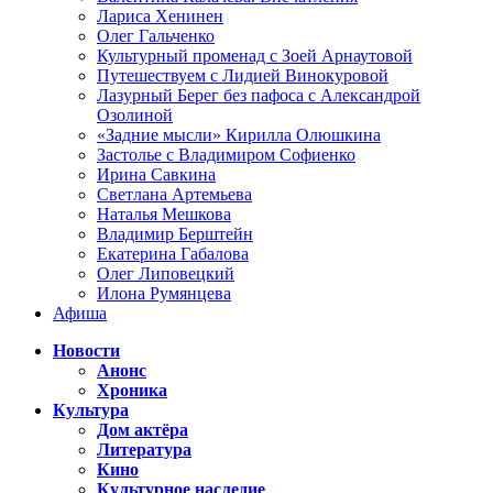
Лариса Хенинен
Олег Гальченко
Культурный променад с Зоей Арнаутовой
Путешествуем с Лидией Винокуровой
Лазурный Берег без пафоса с Александрой
Озолиной
«Задние мысли» Кирилла Олюшкина
Застолье с Владимиром Софиенко
Ирина Савкина
Светлана Артемьева
Наталья Мешкова
Владимир Берштейн
Екатерина Габалова
Олег Липовецкий
Илона Румянцева
Афиша
Новости
Анонс
Хроника
Культура
Дом актёра
Литература
Кино
Культурное наследие