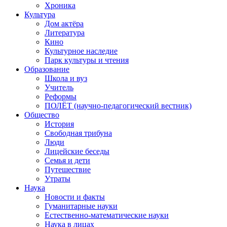
Хроника
Культура
Дом актёра
Литература
Кино
Культурное наследие
Парк культуры и чтения
Образование
Школа и вуз
Учитель
Реформы
ПОЛЁТ (научно-педагогический вестник)
Общество
История
Свободная трибуна
Люди
Лицейские беседы
Семья и дети
Путешествие
Утраты
Наука
Новости и факты
Гуманитарные науки
Естественно-математические науки
Наука в лицах