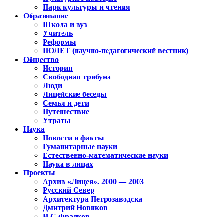
Парк культуры и чтения
Образование
Школа и вуз
Учитель
Реформы
ПОЛЁТ (научно-педагогический вестник)
Общество
История
Свободная трибуна
Люди
Лицейские беседы
Семья и дети
Путешествие
Утраты
Наука
Новости и факты
Гуманитарные науки
Естественно-математические науки
Наука в лицах
Проекты
Архив «Лицея». 2000 — 2003
Русский Север
Архитектура Петрозаводска
Дмитрий Новиков
И.С.Фрадков