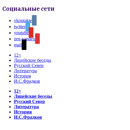
Социальные сети
vkontakte
twitter
youtube
zen-yandex
mail
12+
Лицейские беседы
Русский Север
Литература
История
И.С.Фрадков
12+
Лицейские беседы
Русский Север
Литература
История
И.С.Фрадков