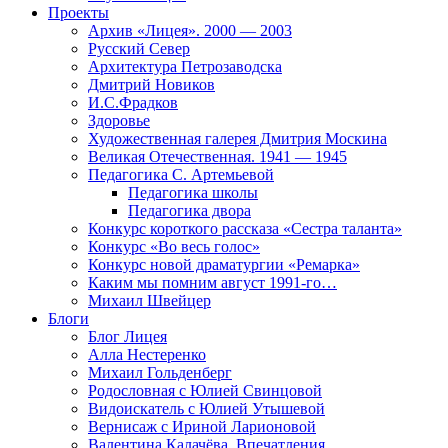
Проекты
Архив «Лицея». 2000 — 2003
Русский Север
Архитектура Петрозаводска
Дмитрий Новиков
И.С.Фрадков
Здоровье
Художественная галерея Дмитрия Москина
Великая Отечественная. 1941 — 1945
Педагогика С. Артемьевой
Педагогика школы
Педагогика двора
Конкурс короткого рассказа «Сестра таланта»
Конкурс «Во весь голос»
Конкурс новой драматургии «Ремарка»
Каким мы помним август 1991-го…
Михаил Швейцер
Блоги
Блог Лицея
Алла Нестеренко
Михаил Гольденберг
Родословная с Юлией Свинцовой
Видоискатель с Юлией Утышевой
Вернисаж с Ириной Ларионовой
Валентина Калачёва. Впечатления