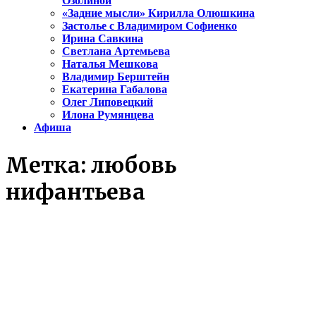
Озолиной
«Задние мысли» Кирилла Олюшкина
Застолье с Владимиром Софиенко
Ирина Савкина
Светлана Артемьева
Наталья Мешкова
Владимир Берштейн
Екатерина Габалова
Олег Липовецкий
Илона Румянцева
Афиша
Метка:
любовь
нифантьева