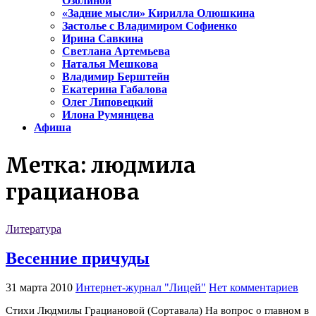
Озолиной
«Задние мысли» Кирилла Олюшкина
Застолье с Владимиром Софиенко
Ирина Савкина
Светлана Артемьева
Наталья Мешкова
Владимир Берштейн
Екатерина Габалова
Олег Липовецкий
Илона Румянцева
Афиша
Метка:
людмила
грацианова
Литература
Весенние причуды
31 марта 2010
Интернет-журнал "Лицей"
Нет комментариев
Стихи Людмилы Грациановой (Сортавала) На вопрос о главном в