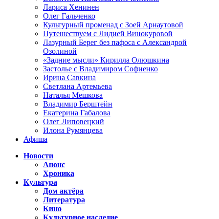
Лариса Хенинен
Олег Гальченко
Культурный променад с Зоей Арнаутовой
Путешествуем с Лидией Винокуровой
Лазурный Берег без пафоса с Александрой
Озолиной
«Задние мысли» Кирилла Олюшкина
Застолье с Владимиром Софиенко
Ирина Савкина
Светлана Артемьева
Наталья Мешкова
Владимир Берштейн
Екатерина Габалова
Олег Липовецкий
Илона Румянцева
Афиша
Новости
Анонс
Хроника
Культура
Дом актёра
Литература
Кино
Культурное наследие