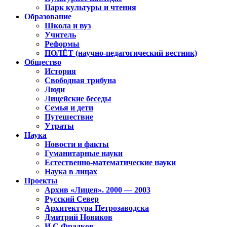
Парк культуры и чтения
Образование
Школа и вуз
Учитель
Реформы
ПОЛЁТ (научно-педагогический вестник)
Общество
История
Свободная трибуна
Люди
Лицейские беседы
Семья и дети
Путешествие
Утраты
Наука
Новости и факты
Гуманитарные науки
Естественно-математические науки
Наука в лицах
Проекты
Архив «Лицея». 2000 — 2003
Русский Север
Архитектура Петрозаводска
Дмитрий Новиков
И.С.Фрадков