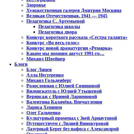
Здоровье
Художественная галерея Дмитрия Москина
Великая Отечественная. 1941 — 1945
Педагогика С. Артемьевой
Педагогика школы
Педагогика двора
Конкурс короткого рассказа «Сестра таланта»
Конкурс «Во весь голос»
Конкурс новой драматургии «Ремарка»
Каким мы помним август 1991-го…
Михаил Швейцер
Блоги
Блог Лицея
Алла Нестеренко
Михаил Гольденберг
Родословная с Юлией Свинцовой
Видоискатель с Юлией Утышевой
Вернисаж с Ириной Ларионовой
Валентина Калачёва. Впечатления
Лариса Хенинен
Олег Гальченко
Культурный променад с Зоей Арнаутовой
Путешествуем с Лидией Винокуровой
Лазурный Берег без пафоса с Александрой