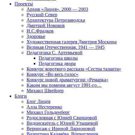
Проекты
Архив «Лицея». 2000 — 2003
Русский Север
Архитектура Петрозаводска
Дмитрий Новиков
И.С.Фрадков
Здоровье
Художественная галерея Дмитрия Москина
Великая Отечественная. 1941 — 1945
Педагогика С. Артемьевой
Педагогика школы
Педагогика двора
Конкурс короткого рассказа «Сестра таланта»
Конкурс «Во весь голос»
Конкурс новой драматургии «Ремарка»
Каким мы помним август 1991-го…
Михаил Швейцер
Блоги
Блог Лицея
Алла Нестеренко
Михаил Гольденберг
Родословная с Юлией Свинцовой
Видоискатель с Юлией Утышевой
Вернисаж с Ириной Ларионовой
Валентина Калачёва. Впечатления