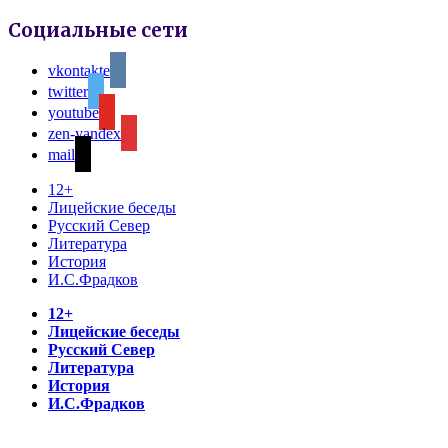
Социальные сети
vkontakte
twitter
youtube
zen-yandex
mail
12+
Лицейские беседы
Русский Север
Литература
История
И.С.Фрадков
12+
Лицейские беседы
Русский Север
Литература
История
И.С.Фрадков