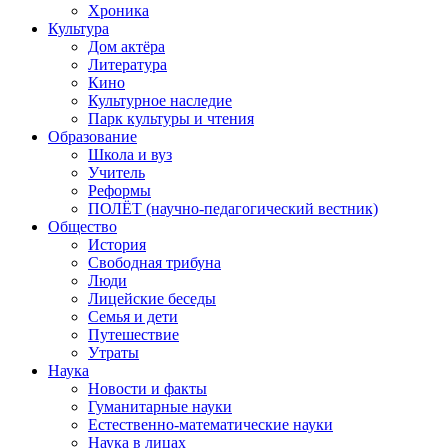
Хроника
Культура
Дом актёра
Литература
Кино
Культурное наследие
Парк культуры и чтения
Образование
Школа и вуз
Учитель
Реформы
ПОЛЁТ (научно-педагогический вестник)
Общество
История
Свободная трибуна
Люди
Лицейские беседы
Семья и дети
Путешествие
Утраты
Наука
Новости и факты
Гуманитарные науки
Естественно-математические науки
Наука в лицах