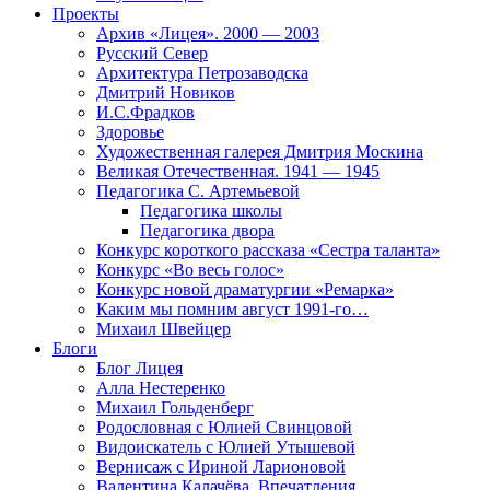
Проекты
Архив «Лицея». 2000 — 2003
Русский Север
Архитектура Петрозаводска
Дмитрий Новиков
И.С.Фрадков
Здоровье
Художественная галерея Дмитрия Москина
Великая Отечественная. 1941 — 1945
Педагогика С. Артемьевой
Педагогика школы
Педагогика двора
Конкурс короткого рассказа «Сестра таланта»
Конкурс «Во весь голос»
Конкурс новой драматургии «Ремарка»
Каким мы помним август 1991-го…
Михаил Швейцер
Блоги
Блог Лицея
Алла Нестеренко
Михаил Гольденберг
Родословная с Юлией Свинцовой
Видоискатель с Юлией Утышевой
Вернисаж с Ириной Ларионовой
Валентина Калачёва. Впечатления