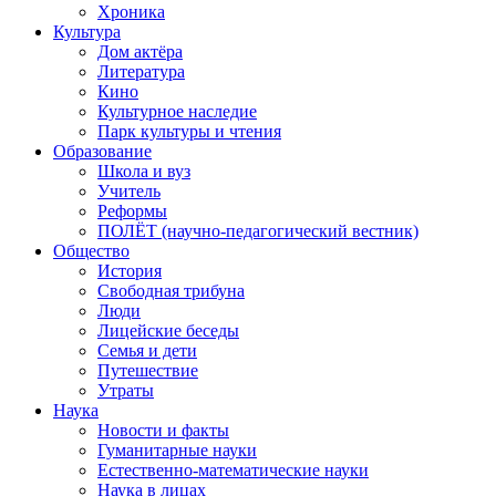
Хроника
Культура
Дом актёра
Литература
Кино
Культурное наследие
Парк культуры и чтения
Образование
Школа и вуз
Учитель
Реформы
ПОЛЁТ (научно-педагогический вестник)
Общество
История
Свободная трибуна
Люди
Лицейские беседы
Семья и дети
Путешествие
Утраты
Наука
Новости и факты
Гуманитарные науки
Естественно-математические науки
Наука в лицах