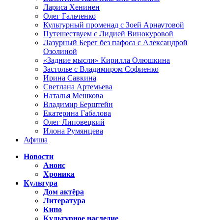
Лариса Хенинен
Олег Гальченко
Культурный променад с Зоей Арнаутовой
Путешествуем с Лидией Винокуровой
Лазурный Берег без пафоса с Александрой
Озолиной
«Задние мысли» Кирилла Олюшкина
Застолье с Владимиром Софиенко
Ирина Савкина
Светлана Артемьева
Наталья Мешкова
Владимир Берштейн
Екатерина Габалова
Олег Липовецкий
Илона Румянцева
Афиша
Новости
Анонс
Хроника
Культура
Дом актёра
Литература
Кино
Культурное наследие