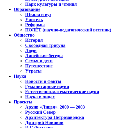
Парк культуры и чтения
Образование
Школа и вуз
Учитель
Реформы
ПОЛЁТ (научно-педагогический вестник)
Общество
История
Свободная трибуна
Люди
Лицейские беседы
Семья и дети
Путешествие
Утраты
Наука
Новости и факты
Гуманитарные науки
Естественно-математические науки
Наука в лицах
Проекты
Архив «Лицея». 2000 — 2003
Русский Север
Архитектура Петрозаводска
Дмитрий Новиков
И.С.Фрадков