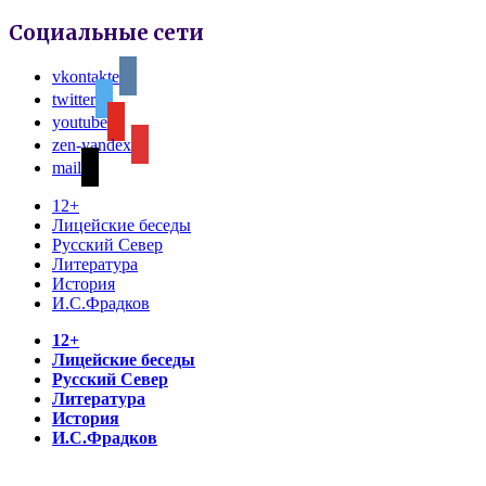
Социальные сети
vkontakte
twitter
youtube
zen-yandex
mail
12+
Лицейские беседы
Русский Север
Литература
История
И.С.Фрадков
12+
Лицейские беседы
Русский Север
Литература
История
И.С.Фрадков