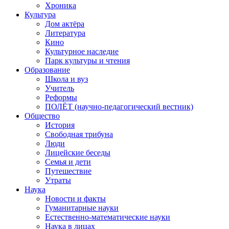
Хроника
Культура
Дом актёра
Литература
Кино
Культурное наследие
Парк культуры и чтения
Образование
Школа и вуз
Учитель
Реформы
ПОЛЁТ (научно-педагогический вестник)
Общество
История
Свободная трибуна
Люди
Лицейские беседы
Семья и дети
Путешествие
Утраты
Наука
Новости и факты
Гуманитарные науки
Естественно-математические науки
Наука в лицах