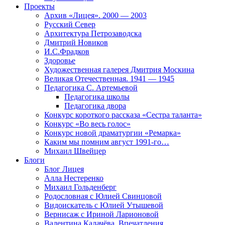
Проекты
Архив «Лицея». 2000 — 2003
Русский Север
Архитектура Петрозаводска
Дмитрий Новиков
И.С.Фрадков
Здоровье
Художественная галерея Дмитрия Москина
Великая Отечественная. 1941 — 1945
Педагогика С. Артемьевой
Педагогика школы
Педагогика двора
Конкурс короткого рассказа «Сестра таланта»
Конкурс «Во весь голос»
Конкурс новой драматургии «Ремарка»
Каким мы помним август 1991-го…
Михаил Швейцер
Блоги
Блог Лицея
Алла Нестеренко
Михаил Гольденберг
Родословная с Юлией Свинцовой
Видоискатель с Юлией Утышевой
Вернисаж с Ириной Ларионовой
Валентина Калачёва. Впечатления