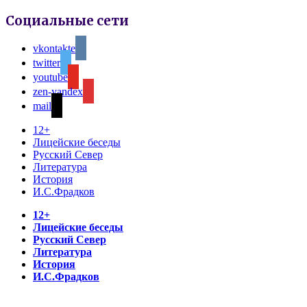
Социальные сети
vkontakte
twitter
youtube
zen-yandex
mail
12+
Лицейские беседы
Русский Север
Литература
История
И.С.Фрадков
12+
Лицейские беседы
Русский Север
Литература
История
И.С.Фрадков