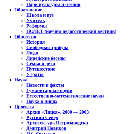
Парк культуры и чтения
Образование
Школа и вуз
Учитель
Реформы
ПОЛЁТ (научно-педагогический вестник)
Общество
История
Свободная трибуна
Люди
Лицейские беседы
Семья и дети
Путешествие
Утраты
Наука
Новости и факты
Гуманитарные науки
Естественно-математические науки
Наука в лицах
Проекты
Архив «Лицея». 2000 — 2003
Русский Север
Архитектура Петрозаводска
Дмитрий Новиков
И.С.Фрадков