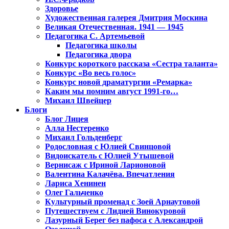
Здоровье
Художественная галерея Дмитрия Москина
Великая Отечественная. 1941 — 1945
Педагогика С. Артемьевой
Педагогика школы
Педагогика двора
Конкурс короткого рассказа «Сестра таланта»
Конкурс «Во весь голос»
Конкурс новой драматургии «Ремарка»
Каким мы помним август 1991-го…
Михаил Швейцер
Блоги
Блог Лицея
Алла Нестеренко
Михаил Гольденберг
Родословная с Юлией Свинцовой
Видоискатель с Юлией Утышевой
Вернисаж с Ириной Ларионовой
Валентина Калачёва. Впечатления
Лариса Хенинен
Олег Гальченко
Культурный променад с Зоей Арнаутовой
Путешествуем с Лидией Винокуровой
Лазурный Берег без пафоса с Александрой