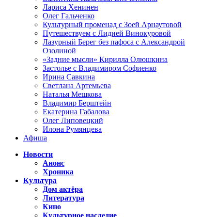
Лариса Хенинен
Олег Гальченко
Культурный променад с Зоей Арнаутовой
Путешествуем с Лидией Винокуровой
Лазурный Берег без пафоса с Александрой
Озолиной
«Задние мысли» Кирилла Олюшкина
Застолье с Владимиром Софиенко
Ирина Савкина
Светлана Артемьева
Наталья Мешкова
Владимир Берштейн
Екатерина Габалова
Олег Липовецкий
Илона Румянцева
Афиша
Новости
Анонс
Хроника
Культура
Дом актёра
Литература
Кино
Культурное наследие