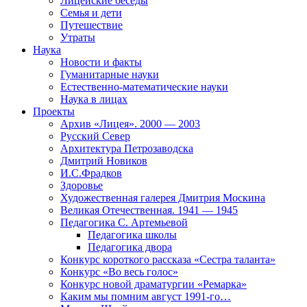
Лицейские беседы
Семья и дети
Путешествие
Утраты
Наука
Новости и факты
Гуманитарные науки
Естественно-математические науки
Наука в лицах
Проекты
Архив «Лицея». 2000 — 2003
Русский Север
Архитектура Петрозаводска
Дмитрий Новиков
И.С.Фрадков
Здоровье
Художественная галерея Дмитрия Москина
Великая Отечественная. 1941 — 1945
Педагогика С. Артемьевой
Педагогика школы
Педагогика двора
Конкурс короткого рассказа «Сестра таланта»
Конкурс «Во весь голос»
Конкурс новой драматургии «Ремарка»
Каким мы помним август 1991-го…