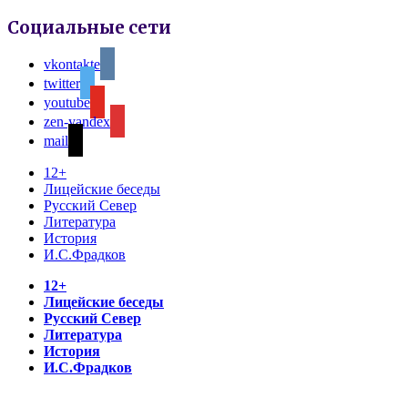
Социальные сети
vkontakte
twitter
youtube
zen-yandex
mail
12+
Лицейские беседы
Русский Север
Литература
История
И.С.Фрадков
12+
Лицейские беседы
Русский Север
Литература
История
И.С.Фрадков