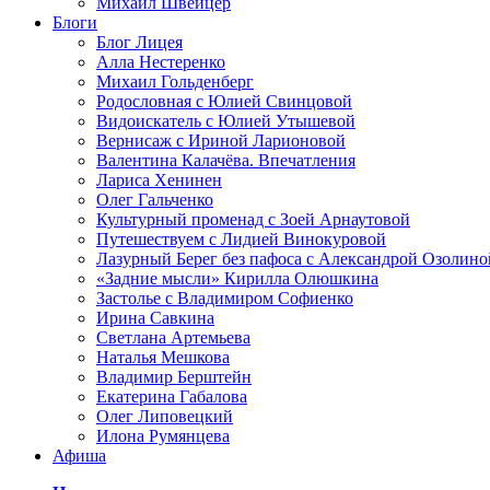
Михаил Швейцер
Блоги
Блог Лицея
Алла Нестеренко
Михаил Гольденберг
Родословная с Юлией Свинцовой
Видоискатель с Юлией Утышевой
Вернисаж с Ириной Ларионовой
Валентина Калачёва. Впечатления
Лариса Хенинен
Олег Гальченко
Культурный променад с Зоей Арнаутовой
Путешествуем с Лидией Винокуровой
Лазурный Берег без пафоса с Александрой Озолино
«Задние мысли» Кирилла Олюшкина
Застолье с Владимиром Софиенко
Ирина Савкина
Светлана Артемьева
Наталья Мешкова
Владимир Берштейн
Екатерина Габалова
Олег Липовецкий
Илона Румянцева
Афиша