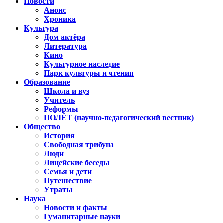
Новости
Анонс
Хроника
Культура
Дом актёра
Литература
Кино
Культурное наследие
Парк культуры и чтения
Образование
Школа и вуз
Учитель
Реформы
ПОЛЁТ (научно-педагогический вестник)
Общество
История
Свободная трибуна
Люди
Лицейские беседы
Семья и дети
Путешествие
Утраты
Наука
Новости и факты
Гуманитарные науки