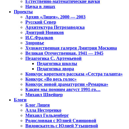
Естественно-математические науки
Наука в лицах
Проекты
Архив «Лицея». 2000 — 2003
Русский Север
Архитектура Петрозаводска
Дмитрий Новиков
И.С.Фрадков
Здоровье
Художественная галерея Дмитрия Москина
Великая Отечественная. 1941 — 1945
Педагогика С. Артемьевой
Педагогика школы
Педагогика двора
Конкурс короткого рассказа «Сестра таланта»
Конкурс «Во весь голос»
Конкурс новой драматургии «Ремарка»
Каким мы помним август 1991-го…
Михаил Швейцер
Блоги
Блог Лицея
Алла Нестеренко
Михаил Гольденберг
Родословная с Юлией Свинцовой
Видоискатель с Юлией Утышевой