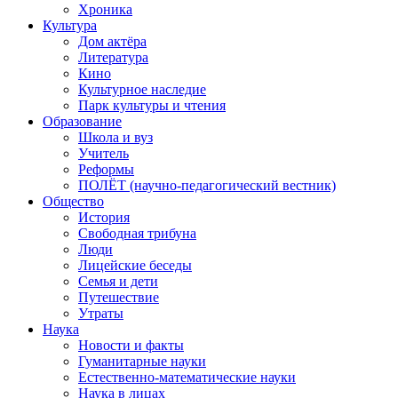
Хроника
Культура
Дом актёра
Литература
Кино
Культурное наследие
Парк культуры и чтения
Образование
Школа и вуз
Учитель
Реформы
ПОЛЁТ (научно-педагогический вестник)
Общество
История
Свободная трибуна
Люди
Лицейские беседы
Семья и дети
Путешествие
Утраты
Наука
Новости и факты
Гуманитарные науки
Естественно-математические науки
Наука в лицах