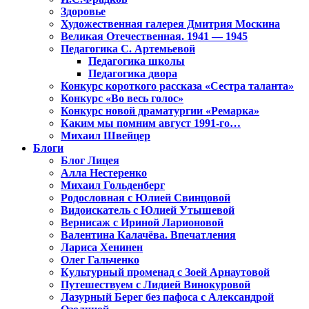
Здоровье
Художественная галерея Дмитрия Москина
Великая Отечественная. 1941 — 1945
Педагогика С. Артемьевой
Педагогика школы
Педагогика двора
Конкурс короткого рассказа «Сестра таланта»
Конкурс «Во весь голос»
Конкурс новой драматургии «Ремарка»
Каким мы помним август 1991-го…
Михаил Швейцер
Блоги
Блог Лицея
Алла Нестеренко
Михаил Гольденберг
Родословная с Юлией Свинцовой
Видоискатель с Юлией Утышевой
Вернисаж с Ириной Ларионовой
Валентина Калачёва. Впечатления
Лариса Хенинен
Олег Гальченко
Культурный променад с Зоей Арнаутовой
Путешествуем с Лидией Винокуровой
Лазурный Берег без пафоса с Александрой