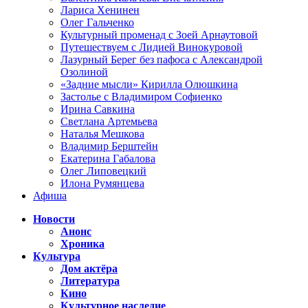
Лариса Хенинен
Олег Гальченко
Культурный променад с Зоей Арнаутовой
Путешествуем с Лидией Винокуровой
Лазурный Берег без пафоса с Александрой
Озолиной
«Задние мысли» Кирилла Олюшкина
Застолье с Владимиром Софиенко
Ирина Савкина
Светлана Артемьева
Наталья Мешкова
Владимир Берштейн
Екатерина Габалова
Олег Липовецкий
Илона Румянцева
Афиша
Новости
Анонс
Хроника
Культура
Дом актёра
Литература
Кино
Культурное наследие