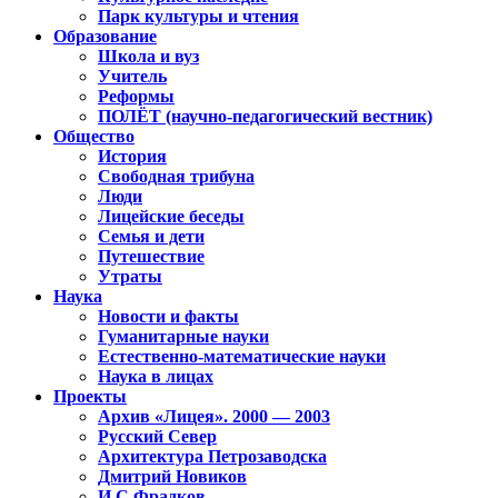
Парк культуры и чтения
Образование
Школа и вуз
Учитель
Реформы
ПОЛЁТ (научно-педагогический вестник)
Общество
История
Свободная трибуна
Люди
Лицейские беседы
Семья и дети
Путешествие
Утраты
Наука
Новости и факты
Гуманитарные науки
Естественно-математические науки
Наука в лицах
Проекты
Архив «Лицея». 2000 — 2003
Русский Север
Архитектура Петрозаводска
Дмитрий Новиков
И.С.Фрадков