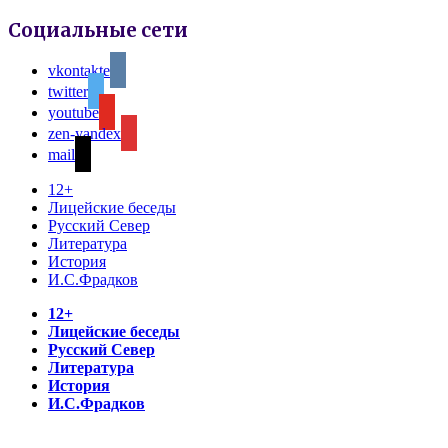
Социальные сети
vkontakte
twitter
youtube
zen-yandex
mail
12+
Лицейские беседы
Русский Север
Литература
История
И.С.Фрадков
12+
Лицейские беседы
Русский Север
Литература
История
И.С.Фрадков