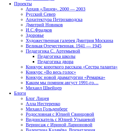
Проекты
Архив «Лицея». 2000 — 2003
Русский Север
Архитектура Петрозаводска
Дмитрий Новиков
И.С.Фрадков
Здоровье
Художественная галерея Дмитрия Москина
Великая Отечественная. 1941 — 1945
Педагогика С. Артемьевой
Педагогика школы
Педагогика двора
Конкурс короткого рассказа «Сестра таланта»
Конкурс «Во весь голос»
Конкурс новой драматургии «Ремарка»
Каким мы помним август 1991-го…
Михаил Швейцер
Блоги
Блог Лицея
Алла Нестеренко
Михаил Гольденберг
Родословная с Юлией Свинцовой
Видоискатель с Юлией Утышевой
Вернисаж с Ириной Ларионовой
Валентина Калачёва. Впечатления