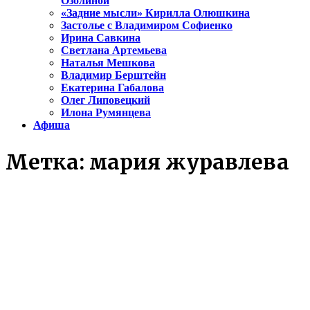
Озолиной
«Задние мысли» Кирилла Олюшкина
Застолье с Владимиром Софиенко
Ирина Савкина
Светлана Артемьева
Наталья Мешкова
Владимир Берштейн
Екатерина Габалова
Олег Липовецкий
Илона Румянцева
Афиша
Метка:
мария журавлева