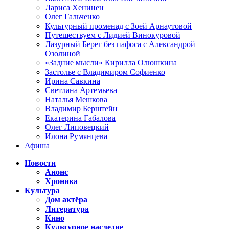
Лариса Хенинен
Олег Гальченко
Культурный променад с Зоей Арнаутовой
Путешествуем с Лидией Винокуровой
Лазурный Берег без пафоса с Александрой
Озолиной
«Задние мысли» Кирилла Олюшкина
Застолье с Владимиром Софиенко
Ирина Савкина
Светлана Артемьева
Наталья Мешкова
Владимир Берштейн
Екатерина Габалова
Олег Липовецкий
Илона Румянцева
Афиша
Новости
Анонс
Хроника
Культура
Дом актёра
Литература
Кино
Культурное наследие