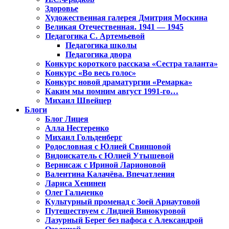
Здоровье
Художественная галерея Дмитрия Москина
Великая Отечественная. 1941 — 1945
Педагогика С. Артемьевой
Педагогика школы
Педагогика двора
Конкурс короткого рассказа «Сестра таланта»
Конкурс «Во весь голос»
Конкурс новой драматургии «Ремарка»
Каким мы помним август 1991-го…
Михаил Швейцер
Блоги
Блог Лицея
Алла Нестеренко
Михаил Гольденберг
Родословная с Юлией Свинцовой
Видоискатель с Юлией Утышевой
Вернисаж с Ириной Ларионовой
Валентина Калачёва. Впечатления
Лариса Хенинен
Олег Гальченко
Культурный променад с Зоей Арнаутовой
Путешествуем с Лидией Винокуровой
Лазурный Берег без пафоса с Александрой