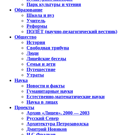
Парк культуры и чтения
Образование
Школа и вуз
Учитель
Реформы
ПОЛЁТ (научно-педагогический вестник)
Общество
История
Свободная трибуна
Люди
Лицейские беседы
Семья и дети
Путешествие
Утраты
Наука
Новости и факты
Гуманитарные науки
Естественно-математические науки
Наука в лицах
Проекты
Архив «Лицея». 2000 — 2003
Русский Север
Архитектура Петрозаводска
Дмитрий Новиков
И.С.Фрадков