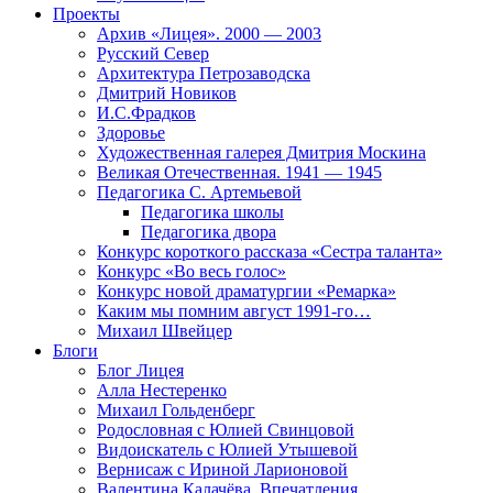
Проекты
Архив «Лицея». 2000 — 2003
Русский Север
Архитектура Петрозаводска
Дмитрий Новиков
И.С.Фрадков
Здоровье
Художественная галерея Дмитрия Москина
Великая Отечественная. 1941 — 1945
Педагогика С. Артемьевой
Педагогика школы
Педагогика двора
Конкурс короткого рассказа «Сестра таланта»
Конкурс «Во весь голос»
Конкурс новой драматургии «Ремарка»
Каким мы помним август 1991-го…
Михаил Швейцер
Блоги
Блог Лицея
Алла Нестеренко
Михаил Гольденберг
Родословная с Юлией Свинцовой
Видоискатель с Юлией Утышевой
Вернисаж с Ириной Ларионовой
Валентина Калачёва. Впечатления