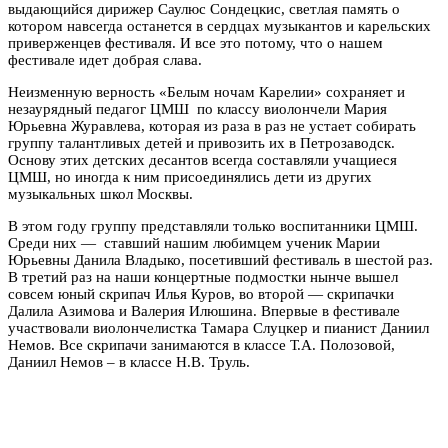
выдающийся дирижер Саулюс Сондецкис, светлая память о
котором навсегда останется в сердцах музыкантов и карельских
приверженцев фестиваля. И все это потому, что о нашем
фестивале идет добрая слава.
Неизменную верность «Белым ночам Карелии» сохраняет и
незаурядный педагог ЦМШ по классу виолончели Мария
Юрьевна Журавлева, которая из раза в раз не устает собирать
группу талантливых детей и привозить их в Петрозаводск.
Основу этих детских десантов всегда составляли учащиеся
ЦМШ, но иногда к ним присоединялись дети из других
музыкальных школ Москвы.
В этом году группу представляли только воспитанники ЦМШ.
Среди них — ставший нашим любимцем ученик Марии
Юрьевны Данила Владыко, посетивший фестиваль в шестой раз.
В третий раз на наши концертные подмостки нынче вышел
совсем юный скрипач Илья Куров, во второй — скрипачки
Далила Азимова и Валерия Илюшина.
Впервые в фестивале
участвовали виолончелистка Тамара Слуцкер и пианист Даниил
Немов. Все скрипачи занимаются в классе Т.А. Полозовой,
Даниил Немов – в классе Н.В. Труль.