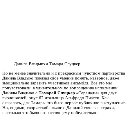
Данила Владыко а Тамара Слуцкер
Но не менее значительно и с прекрасным чувством партнерства
Данила Владыко показал свое умение понять, наверное, даже
эмоционально заразить участников ансамбля. Все это мы
почувствовали в удивительном по воплощению исполнении
Данилы Владыко с
Тамарой Слуцкер
«Серенады» для двух
виолончелей, опус 62 итальянца Альфредо Пиатти. Как
оказалось, для Тамары это было первое публичное выступление.
Но, видимо, творческий альянс с Данилой снял все страхи,
настолько это было по-настоящему победительно.