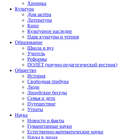
Хроника
Культура
Дом актёра
Литература
Кино
Культурное наследие
Парк культуры и чтения
Образование
Школа и вуз
Учитель
Реформы
ПОЛЁТ (научно-педагогический вестник)
Общество
История
Свободная трибуна
Люди
Лицейские беседы
Семья и дети
Путешествие
Утраты
Наука
Новости и факты
Гуманитарные науки
Естественно-математические науки
Наука в лицах