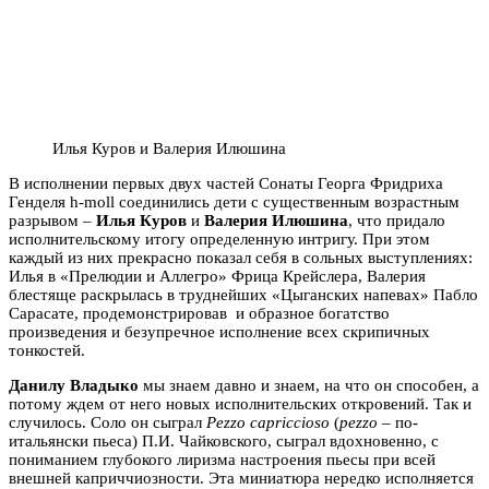
Илья Куров и Валерия Илюшина
В исполнении первых двух частей Сонаты Георга Фридриха
Генделя h-moll соединились дети c cущественным возрастным
разрывом –
Илья Куров
и
Валерия Илюшина
, что придало
исполнительскому итогу определенную интригу. При этом
каждый из них прекрасно показал себя в сольных выступлениях:
Илья в «Прелюдии и Аллегро» Фрица Крейслера, Валерия
блестяще раскрылась в труднейших «Цыганских напевах» Пабло
Сарасате, продемонстрировав и образное богатство
произведения и безупречное исполнение всех скрипичных
тонкостей.
Данилу Владыко
мы знаем давно и знаем, на что он способен, а
потому ждем от него новых исполнительских откровений. Так и
случилось. Соло он сыграл
Pezzo capriccioso
(
pezzo
– по-
итальянски пьеса) П.И. Чайковского, сыграл вдохновенно, с
пониманием глубокого лиризма настроения пьесы при всей
внешней каприччиозности. Эта миниатюра нередко исполняется