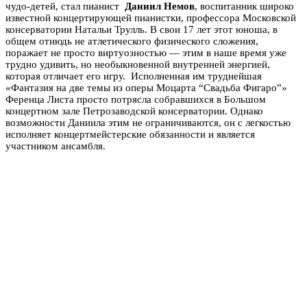
чудо-детей, стал пианист
Даниил Немов
, воспитанник широко
известной концертирующей пианистки, профессора Московской
консерватории Натальи Трулль. В свои 17 лет этот юноша, в
общем отнюдь не атлетического физического сложения,
поражает не просто виртуозностью — этим в наше время уже
трудно удивить, но необыкновенной внутренней энергией,
которая отличает его игру. Исполненная им труднейшая
«Фантазия на две темы из оперы Моцарта “Свадьба Фигаро”»
Ференца Листа просто потрясла собравшихся в Большом
концертном зале Петрозаводской консерватории. Однако
возможности Даниила этим не ограничиваются, он с легкостью
исполняет концертмейстерские обязанности и является
участником ансамбля.