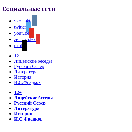
Социальные сети
vkontakte
twitter
youtube
zen-yandex
mail
12+
Лицейские беседы
Русский Север
Литература
История
И.С.Фрадков
12+
Лицейские беседы
Русский Север
Литература
История
И.С.Фрадков