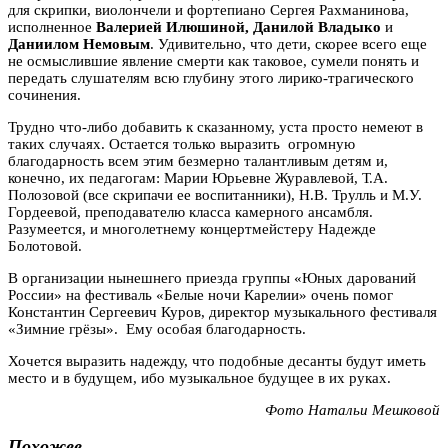
для скрипки, виолончели и фортепиано Сергея Рахманинова,
исполненное
Валерией Илюшиной, Данилой Владыко
и
Даниилом Немовым
. Удивительно, что дети, скорее всего еще
не осмыслившие явление смерти как таковое, сумели понять и
передать слушателям всю глубину этого лирико-трагического
сочинения.
Трудно что-либо добавить к сказанному, уста просто немеют в
таких случаях. Остается только выразить огромную
благодарность всем этим безмерно талантливым детям и,
конечно, их педагогам: Марии Юрьевне Журавлевой, Т.А.
Полозовой (все скрипачи ее воспитанники), Н.В. Трулль и М.У.
Гордеевой, преподавателю класса камерного ансамбля.
Разумеется, и многолетнему концертмейстеру Надежде
Болотовой.
В организации нынешнего приезда группы «Юных дарований
России» на фестиваль «Белые ночи Карелии» очень помог
Константин Сергеевич Куров, директор музыкального фестиваля
«Зимние грёзы». Ему особая благодарность.
Хочется выразить надежду, что подобные десанты будут иметь
место и в будущем, ибо музыкальное будущее в их руках.
Фото Натальи Мешковой
Похожее