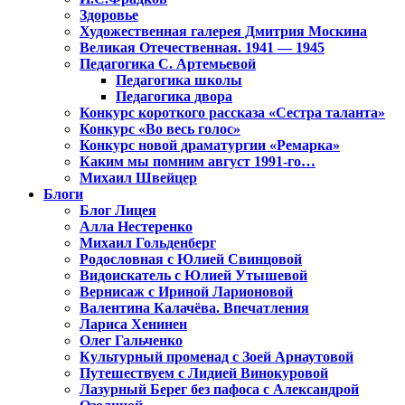
Здоровье
Художественная галерея Дмитрия Москина
Великая Отечественная. 1941 — 1945
Педагогика С. Артемьевой
Педагогика школы
Педагогика двора
Конкурс короткого рассказа «Сестра таланта»
Конкурс «Во весь голос»
Конкурс новой драматургии «Ремарка»
Каким мы помним август 1991-го…
Михаил Швейцер
Блоги
Блог Лицея
Алла Нестеренко
Михаил Гольденберг
Родословная с Юлией Свинцовой
Видоискатель с Юлией Утышевой
Вернисаж с Ириной Ларионовой
Валентина Калачёва. Впечатления
Лариса Хенинен
Олег Гальченко
Культурный променад с Зоей Арнаутовой
Путешествуем с Лидией Винокуровой
Лазурный Берег без пафоса с Александрой