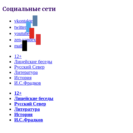
Социальные сети
vkontakte
twitter
youtube
zen-yandex
mail
12+
Лицейские беседы
Русский Север
Литература
История
И.С.Фрадков
12+
Лицейские беседы
Русский Север
Литература
История
И.С.Фрадков