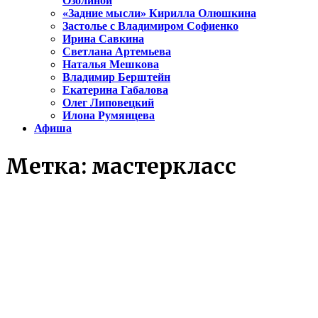
Озолиной
«Задние мысли» Кирилла Олюшкина
Застолье с Владимиром Софиенко
Ирина Савкина
Светлана Артемьева
Наталья Мешкова
Владимир Берштейн
Екатерина Габалова
Олег Липовецкий
Илона Румянцева
Афиша
Метка:
мастеркласс