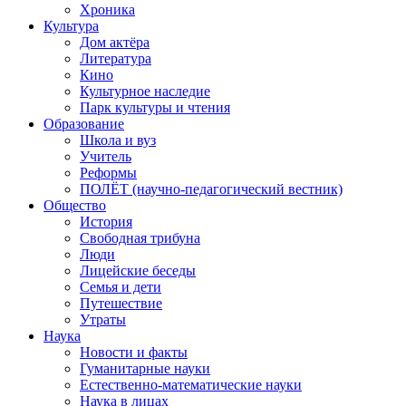
Хроника
Культура
Дом актёра
Литература
Кино
Культурное наследие
Парк культуры и чтения
Образование
Школа и вуз
Учитель
Реформы
ПОЛЁТ (научно-педагогический вестник)
Общество
История
Свободная трибуна
Люди
Лицейские беседы
Семья и дети
Путешествие
Утраты
Наука
Новости и факты
Гуманитарные науки
Естественно-математические науки
Наука в лицах