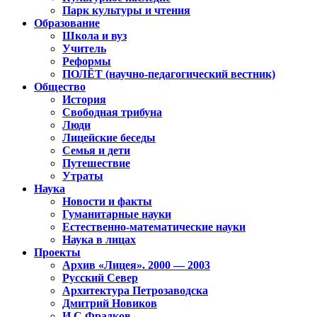
Парк культуры и чтения
Образование
Школа и вуз
Учитель
Реформы
ПОЛЁТ (научно-педагогический вестник)
Общество
История
Свободная трибуна
Люди
Лицейские беседы
Семья и дети
Путешествие
Утраты
Наука
Новости и факты
Гуманитарные науки
Естественно-математические науки
Наука в лицах
Проекты
Архив «Лицея». 2000 — 2003
Русский Север
Архитектура Петрозаводска
Дмитрий Новиков
И.С.Фрадков