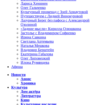
Лариса Хенинен
Олег Гальченко
Культурный променад с Зоей Арнаутовой
Путешествуем с Лидией Винокуровой
Лазурный Берег без пафоса с Александрой
Озолиной
«Задние мысли» Кирилла Олюшкина
Застолье с Владимиром Софиенко
Ирина Савкина
Светлана Артемьева
Наталья Мешкова
Владимир Берштейн
Екатерина Габалова
Олег Липовецкий
Илона Румянцева
Афиша
Новости
Анонс
Хроника
Культура
Дом актёра
Литература
Кино
Культурное наследие