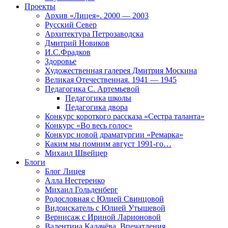
Проекты
Архив «Лицея». 2000 — 2003
Русский Север
Архитектура Петрозаводска
Дмитрий Новиков
И.С.Фрадков
Здоровье
Художественная галерея Дмитрия Москина
Великая Отечественная. 1941 — 1945
Педагогика С. Артемьевой
Педагогика школы
Педагогика двора
Конкурс короткого рассказа «Сестра таланта»
Конкурс «Во весь голос»
Конкурс новой драматургии «Ремарка»
Каким мы помним август 1991-го…
Михаил Швейцер
Блоги
Блог Лицея
Алла Нестеренко
Михаил Гольденберг
Родословная с Юлией Свинцовой
Видоискатель с Юлией Утышевой
Вернисаж с Ириной Ларионовой
Валентина Калачёва. Впечатления