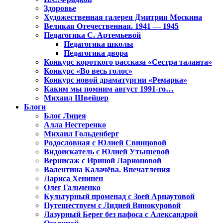
Здоровье
Художественная галерея Дмитрия Москина
Великая Отечественная. 1941 — 1945
Педагогика С. Артемьевой
Педагогика школы
Педагогика двора
Конкурс короткого рассказа «Сестра таланта»
Конкурс «Во весь голос»
Конкурс новой драматургии «Ремарка»
Каким мы помним август 1991-го…
Михаил Швейцер
Блоги
Блог Лицея
Алла Нестеренко
Михаил Гольденберг
Родословная с Юлией Свинцовой
Видоискатель с Юлией Утышевой
Вернисаж с Ириной Ларионовой
Валентина Калачёва. Впечатления
Лариса Хенинен
Олег Гальченко
Культурный променад с Зоей Арнаутовой
Путешествуем с Лидией Винокуровой
Лазурный Берег без пафоса с Александрой