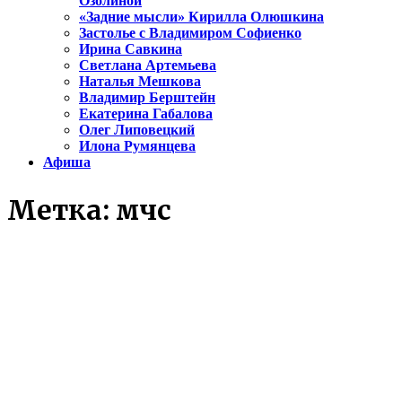
Озолиной
«Задние мысли» Кирилла Олюшкина
Застолье с Владимиром Софиенко
Ирина Савкина
Светлана Артемьева
Наталья Мешкова
Владимир Берштейн
Екатерина Габалова
Олег Липовецкий
Илона Румянцева
Афиша
Метка:
мчс