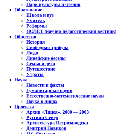
Парк культуры и чтения
Образование
Школа и вуз
Учитель
Реформы
ПОЛЁТ (научно-педагогический вестник)
Общество
История
Свободная трибуна
Люди
Лицейские беседы
Семья и дети
Путешествие
Утраты
Наука
Новости и факты
Гуманитарные науки
Естественно-математические науки
Наука в лицах
Проекты
Архив «Лицея». 2000 — 2003
Русский Север
Архитектура Петрозаводска
Дмитрий Новиков
И.С.Фрадков