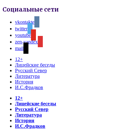
Социальные сети
vkontakte
twitter
youtube
zen-yandex
mail
12+
Лицейские беседы
Русский Север
Литература
История
И.С.Фрадков
12+
Лицейские беседы
Русский Север
Литература
История
И.С.Фрадков