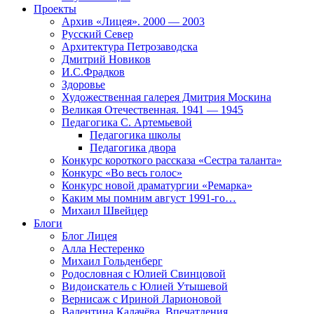
Проекты
Архив «Лицея». 2000 — 2003
Русский Север
Архитектура Петрозаводска
Дмитрий Новиков
И.С.Фрадков
Здоровье
Художественная галерея Дмитрия Москина
Великая Отечественная. 1941 — 1945
Педагогика С. Артемьевой
Педагогика школы
Педагогика двора
Конкурс короткого рассказа «Сестра таланта»
Конкурс «Во весь голос»
Конкурс новой драматургии «Ремарка»
Каким мы помним август 1991-го…
Михаил Швейцер
Блоги
Блог Лицея
Алла Нестеренко
Михаил Гольденберг
Родословная с Юлией Свинцовой
Видоискатель с Юлией Утышевой
Вернисаж с Ириной Ларионовой
Валентина Калачёва. Впечатления