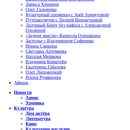
Лариса Хенинен
Олег Гальченко
Культурный променад с Зоей Арнаутовой
Путешествуем с Лидией Винокуровой
Лазурный Берег без пафоса с Александрой
Озолиной
«Задние мысли» Кирилла Олюшкина
Застолье с Владимиром Софиенко
Ирина Савкина
Светлана Артемьева
Наталья Мешкова
Владимир Берштейн
Екатерина Габалова
Олег Липовецкий
Илона Румянцева
Афиша
Новости
Анонс
Хроника
Культура
Дом актёра
Литература
Кино
Культурное наследие