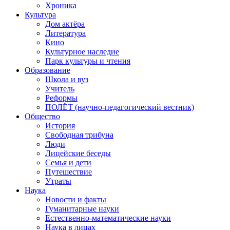
Хроника
Культура
Дом актёра
Литература
Кино
Культурное наследие
Парк культуры и чтения
Образование
Школа и вуз
Учитель
Реформы
ПОЛЁТ (научно-педагогический вестник)
Общество
История
Свободная трибуна
Люди
Лицейские беседы
Семья и дети
Путешествие
Утраты
Наука
Новости и факты
Гуманитарные науки
Естественно-математические науки
Наука в лицах