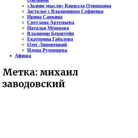
Озолиной
«Задние мысли» Кирилла Олюшкина
Застолье с Владимиром Софиенко
Ирина Савкина
Светлана Артемьева
Наталья Мешкова
Владимир Берштейн
Екатерина Габалова
Олег Липовецкий
Илона Румянцева
Афиша
Метка:
михаил
заводовский