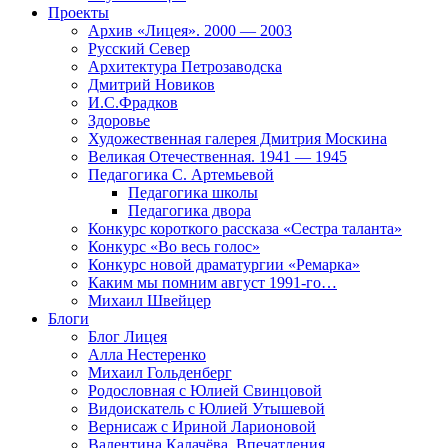
Проекты
Архив «Лицея». 2000 — 2003
Русский Север
Архитектура Петрозаводска
Дмитрий Новиков
И.С.Фрадков
Здоровье
Художественная галерея Дмитрия Москина
Великая Отечественная. 1941 — 1945
Педагогика С. Артемьевой
Педагогика школы
Педагогика двора
Конкурс короткого рассказа «Сестра таланта»
Конкурс «Во весь голос»
Конкурс новой драматургии «Ремарка»
Каким мы помним август 1991-го…
Михаил Швейцер
Блоги
Блог Лицея
Алла Нестеренко
Михаил Гольденберг
Родословная с Юлией Свинцовой
Видоискатель с Юлией Утышевой
Вернисаж с Ириной Ларионовой
Валентина Калачёва. Впечатления