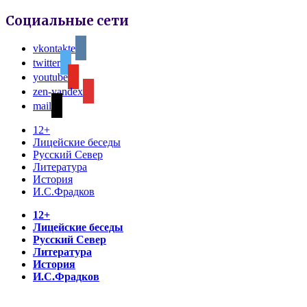
Социальные сети
vkontakte
twitter
youtube
zen-yandex
mail
12+
Лицейские беседы
Русский Север
Литература
История
И.С.Фрадков
12+
Лицейские беседы
Русский Север
Литература
История
И.С.Фрадков