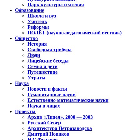
Парк культуры и чтения
Образование
Школа и вуз
Учитель
Реформы
ПОЛЁТ (научно-педагогический вестник)
Общество
История
Свободная трибуна
Люди
Лицейские беседы
Семья и дети
Путешествие
Утраты
Наука
Новости и факты
Гуманитарные науки
Естественно-математические науки
Наука в лицах
Проекты
Архив «Лицея». 2000 — 2003
Русский Север
Архитектура Петрозаводска
Дмитрий Новиков
И.С.Фрадков