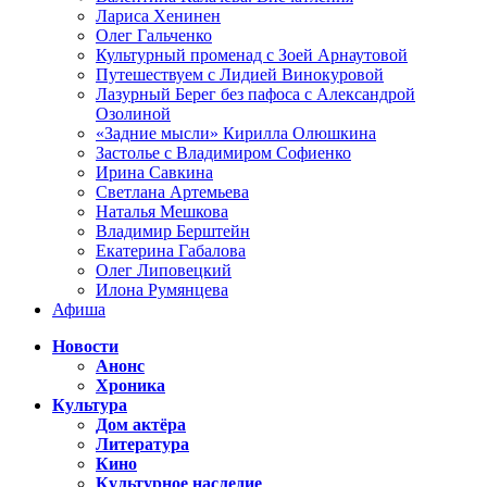
Лариса Хенинен
Олег Гальченко
Культурный променад с Зоей Арнаутовой
Путешествуем с Лидией Винокуровой
Лазурный Берег без пафоса с Александрой
Озолиной
«Задние мысли» Кирилла Олюшкина
Застолье с Владимиром Софиенко
Ирина Савкина
Светлана Артемьева
Наталья Мешкова
Владимир Берштейн
Екатерина Габалова
Олег Липовецкий
Илона Румянцева
Афиша
Новости
Анонс
Хроника
Культура
Дом актёра
Литература
Кино
Культурное наследие