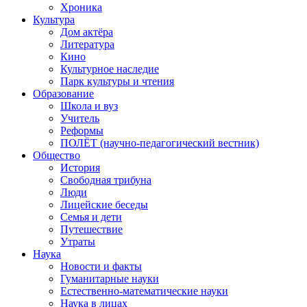
Хроника
Культура
Дом актёра
Литература
Кино
Культурное наследие
Парк культуры и чтения
Образование
Школа и вуз
Учитель
Реформы
ПОЛЁТ (научно-педагогический вестник)
Общество
История
Свободная трибуна
Люди
Лицейские беседы
Семья и дети
Путешествие
Утраты
Наука
Новости и факты
Гуманитарные науки
Естественно-математические науки
Наука в лицах