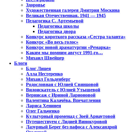
Здоровье
Художественная галерея Дмитрия Москина
Великая Отечественная. 1941 — 1945
Педагогика С. Артемьевой
Педагогика школы
Педагогика двора
Конкурс короткого рассказа «Сестра таланта»
Конкурс «Во весь голос»
Конкурс новой драматургии «Ремарка»
Каким мы помним август 1991-го…
Михаил Швейцер
Блоги
Блог Лицея
Алла Нестеренко
Михаил Гольденберг
Родословная с Юлией Свинцовой
Видоискатель с Юлией Утышевой
Вернисаж с Ириной Ларионовой
Валентина Калачёва. Впечатления
Лариса Хенинен
Олег Гальченко
Культурный променад с Зоей Арнаутовой
Путешествуем с Лидией Винокуровой
Лазурный Берег без пафоса с Александрой