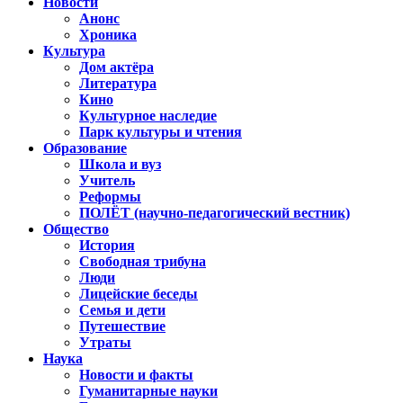
Новости
Анонс
Хроника
Культура
Дом актёра
Литература
Кино
Культурное наследие
Парк культуры и чтения
Образование
Школа и вуз
Учитель
Реформы
ПОЛЁТ (научно-педагогический вестник)
Общество
История
Свободная трибуна
Люди
Лицейские беседы
Семья и дети
Путешествие
Утраты
Наука
Новости и факты
Гуманитарные науки