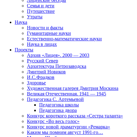
Лицейские беседы
Семья и дети
Путешествие
Утраты
Наука
Новости и факты
Гуманитарные науки
Естественно-математические науки
Наука в лицах
Проекты
Архив «Лицея». 2000 — 2003
Русский Север
Архитектура Петрозаводска
Дмитрий Новиков
И.С.Фрадков
Здоровье
Художественная галерея Дмитрия Москина
Великая Отечественная. 1941 — 1945
Педагогика С. Артемьевой
Педагогика школы
Педагогика двора
Конкурс короткого рассказа «Сестра таланта»
Конкурс «Во весь голос»
Конкурс новой драматургии «Ремарка»
Каким мы помним август 1991-го…