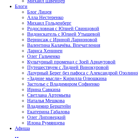
Михаил Швейцер
Блоги
Блог Лицея
Алла Нестеренко
Михаил Гольденберг
Родословная с Юлией Свинцовой
Видоискатель с Юлией Утышевой
Вернисаж с Ириной Ларионовой
Валентина Калачёва. Впечатления
Лариса Хенинен
Олег Гальченко
Культурный променад с Зоей Арнаутовой
Путешествуем с Лидией Винокуровой
Лазурный Берег без пафоса с Александрой Озолино
«Задние мысли» Кирилла Олюшкина
Застолье с Владимиром Софиенко
Ирина Савкина
Светлана Артемьева
Наталья Мешкова
Владимир Берштейн
Екатерина Габалова
Олег Липовецкий
Илона Румянцева
Афиша