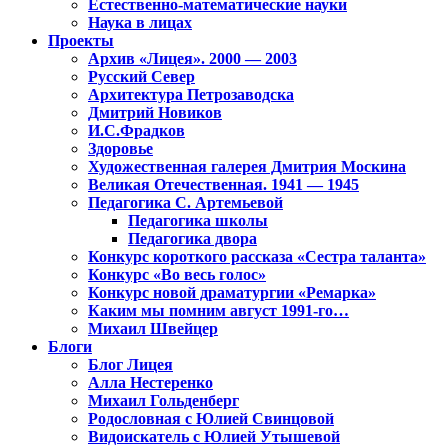
Естественно-математические науки
Наука в лицах
Проекты
Архив «Лицея». 2000 — 2003
Русский Север
Архитектура Петрозаводска
Дмитрий Новиков
И.С.Фрадков
Здоровье
Художественная галерея Дмитрия Москина
Великая Отечественная. 1941 — 1945
Педагогика С. Артемьевой
Педагогика школы
Педагогика двора
Конкурс короткого рассказа «Сестра таланта»
Конкурс «Во весь голос»
Конкурс новой драматургии «Ремарка»
Каким мы помним август 1991-го…
Михаил Швейцер
Блоги
Блог Лицея
Алла Нестеренко
Михаил Гольденберг
Родословная с Юлией Свинцовой
Видоискатель с Юлией Утышевой