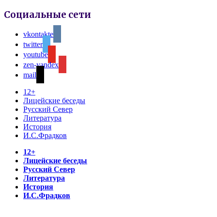
Социальные сети
vkontakte
twitter
youtube
zen-yandex
mail
12+
Лицейские беседы
Русский Север
Литература
История
И.С.Фрадков
12+
Лицейские беседы
Русский Север
Литература
История
И.С.Фрадков