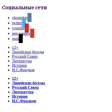
Социальные сети
vkontakte
twitter
youtube
zen-yandex
mail
12+
Лицейские беседы
Русский Север
Литература
История
И.С.Фрадков
12+
Лицейские беседы
Русский Север
Литература
История
И.С.Фрадков