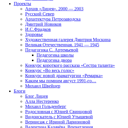
Проекты
Архив «Лицея». 2000 — 2003
Русский Север
Архитектура Петрозаводска
Дмитрий Новиков
И.С.Фрадков
Здоровье
Художественная галерея Дмитрия Москина
Великая Отечественная. 1941 — 1945
Педагогика С. Артемьевой
Педагогика школы
Педагогика двора
Конкурс короткого рассказа «Сестра таланта»
Конкурс «Во весь голос»
Конкурс новой драматургии «Ремарка»
Каким мы помним август 1991-го…
Михаил Швейцер
Блоги
Блог Лицея
Алла Нестеренко
Михаил Гольденберг
Родословная с Юлией Свинцовой
Видоискатель с Юлией Утышевой
Вернисаж с Ириной Ларионовой
Валентина Калачёва. Впечатления