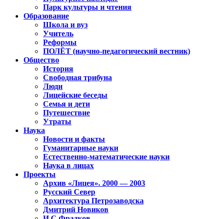
Парк культуры и чтения
Образование
Школа и вуз
Учитель
Реформы
ПОЛЁТ (научно-педагогический вестник)
Общество
История
Свободная трибуна
Люди
Лицейские беседы
Семья и дети
Путешествие
Утраты
Наука
Новости и факты
Гуманитарные науки
Естественно-математические науки
Наука в лицах
Проекты
Архив «Лицея». 2000 — 2003
Русский Север
Архитектура Петрозаводска
Дмитрий Новиков
И.С.Фрадков