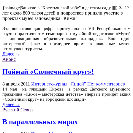
За 17
{hsimage|Занятие в "Крестьянской избе" в детском саду ||||}
лет около 800 тысяч детей и подростков приняли участие в
проектах музея-заповедника "Кижи"
Эта впечатляющая цифра прозвучала на VII Республиканском
научно-практическом семинаре по музейной педагогике «Музей
– инновационная образовательная площадка». Еще один
интересный факт: в последнее время в школьные музеи
потянулись туристы.
Далее →
Анонс
Поймай «Солнечный круг»!
8 апреля 2011
Интернет-журнал "Лицей"
Нет комментариев
14 мая на площади Кирова в рамках Детского музейного
праздника «Кижи – мастерская детства» впервые пройдет акция
«Солнечный круг» на городской площади».
Далее →
Русский Север
В параллельных мирах