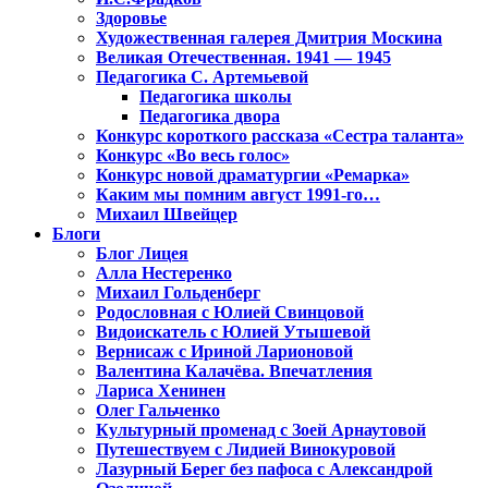
Здоровье
Художественная галерея Дмитрия Москина
Великая Отечественная. 1941 — 1945
Педагогика С. Артемьевой
Педагогика школы
Педагогика двора
Конкурс короткого рассказа «Сестра таланта»
Конкурс «Во весь голос»
Конкурс новой драматургии «Ремарка»
Каким мы помним август 1991-го…
Михаил Швейцер
Блоги
Блог Лицея
Алла Нестеренко
Михаил Гольденберг
Родословная с Юлией Свинцовой
Видоискатель с Юлией Утышевой
Вернисаж с Ириной Ларионовой
Валентина Калачёва. Впечатления
Лариса Хенинен
Олег Гальченко
Культурный променад с Зоей Арнаутовой
Путешествуем с Лидией Винокуровой
Лазурный Берег без пафоса с Александрой