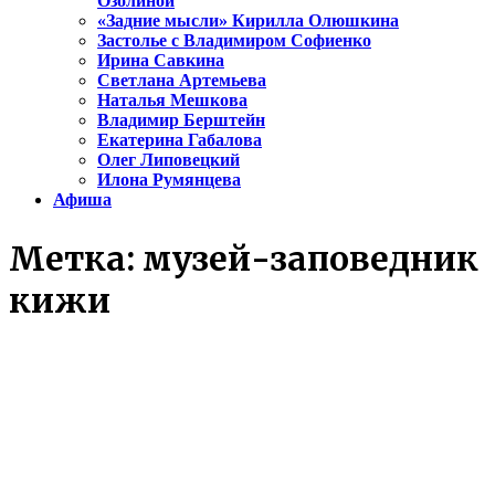
Озолиной
«Задние мысли» Кирилла Олюшкина
Застолье с Владимиром Софиенко
Ирина Савкина
Светлана Артемьева
Наталья Мешкова
Владимир Берштейн
Екатерина Габалова
Олег Липовецкий
Илона Румянцева
Афиша
Метка:
музей-заповедник
кижи