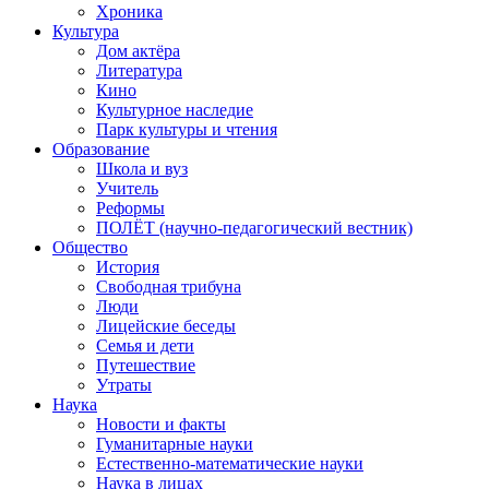
Хроника
Культура
Дом актёра
Литература
Кино
Культурное наследие
Парк культуры и чтения
Образование
Школа и вуз
Учитель
Реформы
ПОЛЁТ (научно-педагогический вестник)
Общество
История
Свободная трибуна
Люди
Лицейские беседы
Семья и дети
Путешествие
Утраты
Наука
Новости и факты
Гуманитарные науки
Естественно-математические науки
Наука в лицах