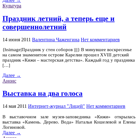
Далее →
Культура
Праздник летний, а теперь еще и
совершеннолетний
14 июня 2011
Валентина Чаженгина
Нет комментариев
{hsimage|Праздник у стен соборов ||||} В минувшее воскресенье
на самом знаменитом острове Карелии прошел XVIII детский
праздник «Кижи – мастерская детства». Каждый год у праздника
[…]
Далее →
Анонс
Выставка на два голоса
14 мая 2011
Интернет-журнал "Лицей"
Нет комментариев
В выставочном зале музея-заповедника «Кижи» открылась
выставка «Камень. Дерево. Вода» Натальи Кошелевой и Елены
Логиновой.
Далее →