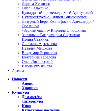
Лариса Хенинен
Олег Гальченко
Культурный променад с Зоей Арнаутовой
Путешествуем с Лидией Винокуровой
Лазурный Берег без пафоса с Александрой
Озолиной
«Задние мысли» Кирилла Олюшкина
Застолье с Владимиром Софиенко
Ирина Савкина
Светлана Артемьева
Наталья Мешкова
Владимир Берштейн
Екатерина Габалова
Олег Липовецкий
Илона Румянцева
Афиша
Новости
Анонс
Хроника
Культура
Дом актёра
Литература
Кино
Культурное наследие