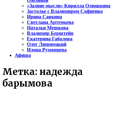
Озолиной
«Задние мысли» Кирилла Олюшкина
Застолье с Владимиром Софиенко
Ирина Савкина
Светлана Артемьева
Наталья Мешкова
Владимир Берштейн
Екатерина Габалова
Олег Липовецкий
Илона Румянцева
Афиша
Метка:
надежда
барымова