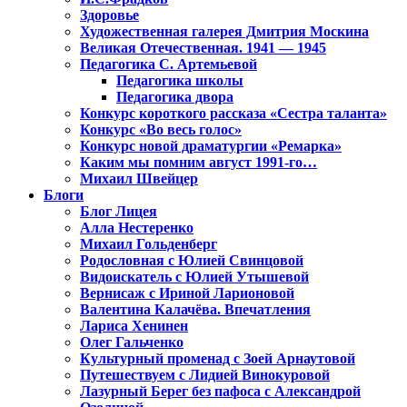
Здоровье
Художественная галерея Дмитрия Москина
Великая Отечественная. 1941 — 1945
Педагогика С. Артемьевой
Педагогика школы
Педагогика двора
Конкурс короткого рассказа «Сестра таланта»
Конкурс «Во весь голос»
Конкурс новой драматургии «Ремарка»
Каким мы помним август 1991-го…
Михаил Швейцер
Блоги
Блог Лицея
Алла Нестеренко
Михаил Гольденберг
Родословная с Юлией Свинцовой
Видоискатель с Юлией Утышевой
Вернисаж с Ириной Ларионовой
Валентина Калачёва. Впечатления
Лариса Хенинен
Олег Гальченко
Культурный променад с Зоей Арнаутовой
Путешествуем с Лидией Винокуровой
Лазурный Берег без пафоса с Александрой