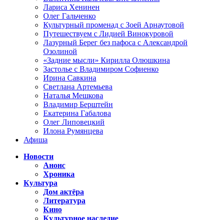
Лариса Хенинен
Олег Гальченко
Культурный променад с Зоей Арнаутовой
Путешествуем с Лидией Винокуровой
Лазурный Берег без пафоса с Александрой
Озолиной
«Задние мысли» Кирилла Олюшкина
Застолье с Владимиром Софиенко
Ирина Савкина
Светлана Артемьева
Наталья Мешкова
Владимир Берштейн
Екатерина Габалова
Олег Липовецкий
Илона Румянцева
Афиша
Новости
Анонс
Хроника
Культура
Дом актёра
Литература
Кино
Культурное наследие