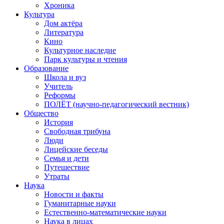
Хроника
Культура
Дом актёра
Литература
Кино
Культурное наследие
Парк культуры и чтения
Образование
Школа и вуз
Учитель
Реформы
ПОЛЁТ (научно-педагогический вестник)
Общество
История
Свободная трибуна
Люди
Лицейские беседы
Семья и дети
Путешествие
Утраты
Наука
Новости и факты
Гуманитарные науки
Естественно-математические науки
Наука в лицах