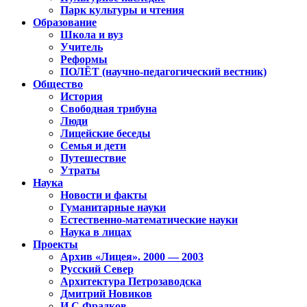
Парк культуры и чтения
Образование
Школа и вуз
Учитель
Реформы
ПОЛЁТ (научно-педагогический вестник)
Общество
История
Свободная трибуна
Люди
Лицейские беседы
Семья и дети
Путешествие
Утраты
Наука
Новости и факты
Гуманитарные науки
Естественно-математические науки
Наука в лицах
Проекты
Архив «Лицея». 2000 — 2003
Русский Север
Архитектура Петрозаводска
Дмитрий Новиков
И.С.Фрадков