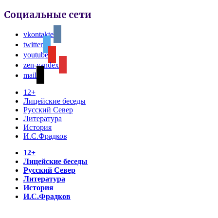
Социальные сети
vkontakte
twitter
youtube
zen-yandex
mail
12+
Лицейские беседы
Русский Север
Литература
История
И.С.Фрадков
12+
Лицейские беседы
Русский Север
Литература
История
И.С.Фрадков