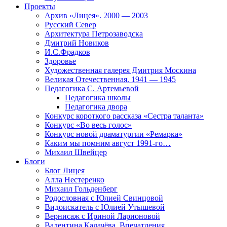
Проекты
Архив «Лицея». 2000 — 2003
Русский Север
Архитектура Петрозаводска
Дмитрий Новиков
И.С.Фрадков
Здоровье
Художественная галерея Дмитрия Москина
Великая Отечественная. 1941 — 1945
Педагогика С. Артемьевой
Педагогика школы
Педагогика двора
Конкурс короткого рассказа «Сестра таланта»
Конкурс «Во весь голос»
Конкурс новой драматургии «Ремарка»
Каким мы помним август 1991-го…
Михаил Швейцер
Блоги
Блог Лицея
Алла Нестеренко
Михаил Гольденберг
Родословная с Юлией Свинцовой
Видоискатель с Юлией Утышевой
Вернисаж с Ириной Ларионовой
Валентина Калачёва. Впечатления