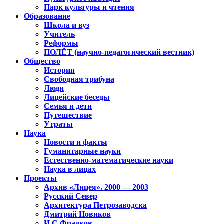
Парк культуры и чтения
Образование
Школа и вуз
Учитель
Реформы
ПОЛЁТ (научно-педагогический вестник)
Общество
История
Свободная трибуна
Люди
Лицейские беседы
Семья и дети
Путешествие
Утраты
Наука
Новости и факты
Гуманитарные науки
Естественно-математические науки
Наука в лицах
Проекты
Архив «Лицея». 2000 — 2003
Русский Север
Архитектура Петрозаводска
Дмитрий Новиков
И.С.Фрадков