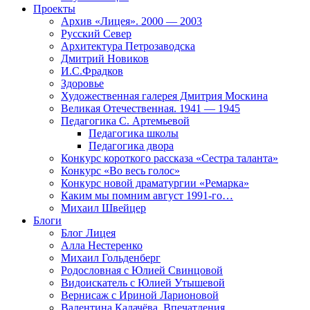
Проекты
Архив «Лицея». 2000 — 2003
Русский Север
Архитектура Петрозаводска
Дмитрий Новиков
И.С.Фрадков
Здоровье
Художественная галерея Дмитрия Москина
Великая Отечественная. 1941 — 1945
Педагогика С. Артемьевой
Педагогика школы
Педагогика двора
Конкурс короткого рассказа «Сестра таланта»
Конкурс «Во весь голос»
Конкурс новой драматургии «Ремарка»
Каким мы помним август 1991-го…
Михаил Швейцер
Блоги
Блог Лицея
Алла Нестеренко
Михаил Гольденберг
Родословная с Юлией Свинцовой
Видоискатель с Юлией Утышевой
Вернисаж с Ириной Ларионовой
Валентина Калачёва. Впечатления