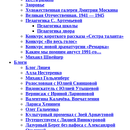
Здоровье
Художественная галерея Дмитрия Москина
Великая Отечественная. 1941 — 1945
Педагогика С. Артемьевой
Педагогика школы
Педагогика двора
Конкурс короткого рассказа «Сестра таланта»
Конкурс «Во весь голос»
Конкурс новой драматургии «Ремарка»
Каким мы помним август 1991-го…
Михаил Швейцер
Блоги
Блог Лицея
Алла Нестеренко
Михаил Гольденберг
Родословная с Юлией Свинцовой
Видоискатель с Юлией Утышевой
Вернисаж с Ириной Ларионовой
Валентина Калачёва. Впечатления
Лариса Хенинен
Олег Гальченко
Культурный променад с Зоей Арнаутовой
Путешествуем с Лидией Винокуровой
Лазурный Берег без пафоса с Александрой