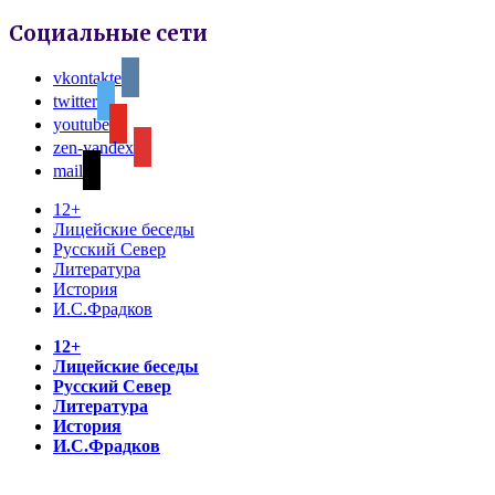
Социальные сети
vkontakte
twitter
youtube
zen-yandex
mail
12+
Лицейские беседы
Русский Север
Литература
История
И.С.Фрадков
12+
Лицейские беседы
Русский Север
Литература
История
И.С.Фрадков