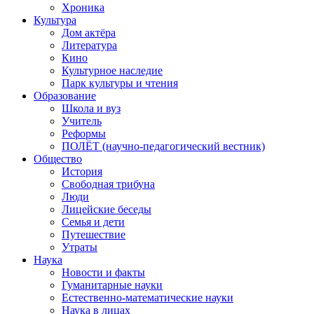
Хроника
Культура
Дом актёра
Литература
Кино
Культурное наследие
Парк культуры и чтения
Образование
Школа и вуз
Учитель
Реформы
ПОЛЁТ (научно-педагогический вестник)
Общество
История
Свободная трибуна
Люди
Лицейские беседы
Семья и дети
Путешествие
Утраты
Наука
Новости и факты
Гуманитарные науки
Естественно-математические науки
Наука в лицах