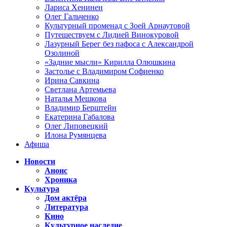
Лариса Хенинен
Олег Гальченко
Культурный променад с Зоей Арнаутовой
Путешествуем с Лидией Винокуровой
Лазурный Берег без пафоса с Александрой
Озолиной
«Задние мысли» Кирилла Олюшкина
Застолье с Владимиром Софиенко
Ирина Савкина
Светлана Артемьева
Наталья Мешкова
Владимир Берштейн
Екатерина Габалова
Олег Липовецкий
Илона Румянцева
Афиша
Новости
Анонс
Хроника
Культура
Дом актёра
Литература
Кино
Культурное наследие