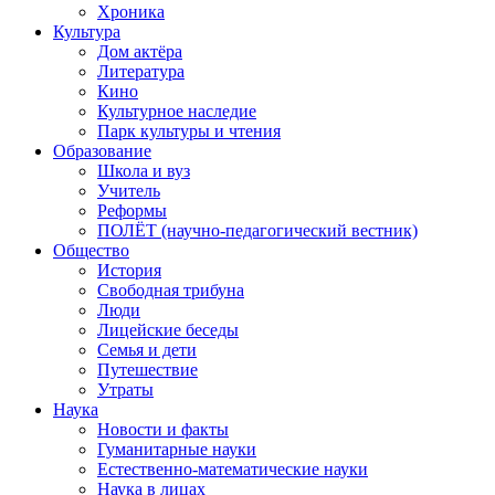
Хроника
Культура
Дом актёра
Литература
Кино
Культурное наследие
Парк культуры и чтения
Образование
Школа и вуз
Учитель
Реформы
ПОЛЁТ (научно-педагогический вестник)
Общество
История
Свободная трибуна
Люди
Лицейские беседы
Семья и дети
Путешествие
Утраты
Наука
Новости и факты
Гуманитарные науки
Естественно-математические науки
Наука в лицах