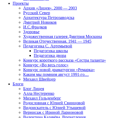
Проекты
Архив «Лицея». 2000 — 2003
Русский Север
Архитектура Петрозаводска
Дмитрий Новиков
И.С.Фрадков
Здоровье
Художественная галерея Дмитрия Москина
Великая Отечественная. 1941 — 1945
Педагогика С. Артемьевой
Педагогика школы
Педагогика двора
Конкурс короткого рассказа «Сестра таланта»
Конкурс «Во весь голос»
Конкурс новой драматургии «Ремарка»
Каким мы помним август 1991-го…
Михаил Швейцер
Блоги
Блог Лицея
Алла Нестеренко
Михаил Гольденберг
Родословная с Юлией Свинцовой
Видоискатель с Юлией Утышевой
Вернисаж с Ириной Ларионовой
Валентина Калачёва. Впечатления