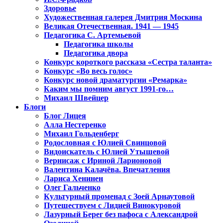
Здоровье
Художественная галерея Дмитрия Москина
Великая Отечественная. 1941 — 1945
Педагогика С. Артемьевой
Педагогика школы
Педагогика двора
Конкурс короткого рассказа «Сестра таланта»
Конкурс «Во весь голос»
Конкурс новой драматургии «Ремарка»
Каким мы помним август 1991-го…
Михаил Швейцер
Блоги
Блог Лицея
Алла Нестеренко
Михаил Гольденберг
Родословная с Юлией Свинцовой
Видоискатель с Юлией Утышевой
Вернисаж с Ириной Ларионовой
Валентина Калачёва. Впечатления
Лариса Хенинен
Олег Гальченко
Культурный променад с Зоей Арнаутовой
Путешествуем с Лидией Винокуровой
Лазурный Берег без пафоса с Александрой