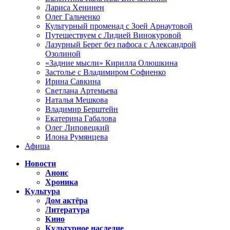
Лариса Хенинен
Олег Гальченко
Культурный променад с Зоей Арнаутовой
Путешествуем с Лидией Винокуровой
Лазурный Берег без пафоса с Александрой
Озолиной
«Задние мысли» Кирилла Олюшкина
Застолье с Владимиром Софиенко
Ирина Савкина
Светлана Артемьева
Наталья Мешкова
Владимир Берштейн
Екатерина Габалова
Олег Липовецкий
Илона Румянцева
Афиша
Новости
Анонс
Хроника
Культура
Дом актёра
Литература
Кино
Культурное наследие