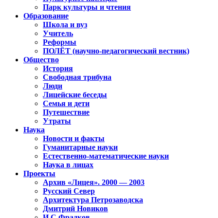
Парк культуры и чтения
Образование
Школа и вуз
Учитель
Реформы
ПОЛЁТ (научно-педагогический вестник)
Общество
История
Свободная трибуна
Люди
Лицейские беседы
Семья и дети
Путешествие
Утраты
Наука
Новости и факты
Гуманитарные науки
Естественно-математические науки
Наука в лицах
Проекты
Архив «Лицея». 2000 — 2003
Русский Север
Архитектура Петрозаводска
Дмитрий Новиков
И.С.Фрадков