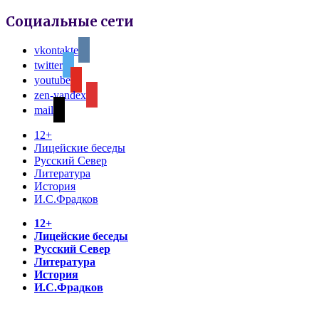
Социальные сети
vkontakte
twitter
youtube
zen-yandex
mail
12+
Лицейские беседы
Русский Север
Литература
История
И.С.Фрадков
12+
Лицейские беседы
Русский Север
Литература
История
И.С.Фрадков