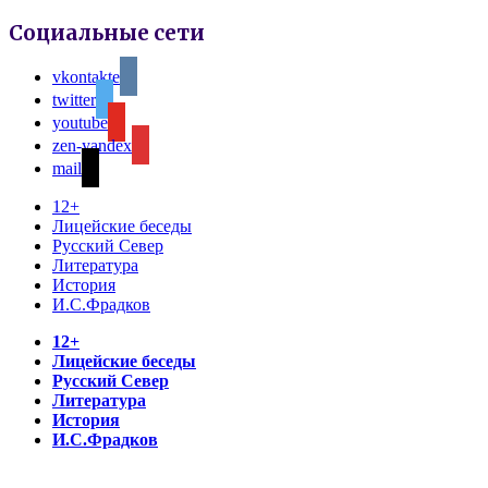
Социальные сети
vkontakte
twitter
youtube
zen-yandex
mail
12+
Лицейские беседы
Русский Север
Литература
История
И.С.Фрадков
12+
Лицейские беседы
Русский Север
Литература
История
И.С.Фрадков