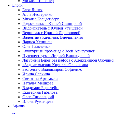
Михаил Швейцер
Блоги
Блог Лицея
Алла Нестеренко
Михаил Гольденберг
Родословная с Юлией Свинцовой
Видоискатель с Юлией Утышевой
Вернисаж с Ириной Ларионовой
Валентина Калачёва. Впечатления
Лариса Хенинен
Олег Гальченко
Культурный променад с Зоей Арнаутовой
Путешествуем с Лидией Винокуровой
Лазурный Берег без пафоса с Александрой Озолино
«Задние мысли» Кирилла Олюшкина
Застолье с Владимиром Софиенко
Ирина Савкина
Светлана Артемьева
Наталья Мешкова
Владимир Берштейн
Екатерина Габалова
Олег Липовецкий
Илона Румянцева
Афиша