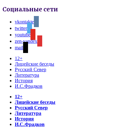
Социальные сети
vkontakte
twitter
youtube
zen-yandex
mail
12+
Лицейские беседы
Русский Север
Литература
История
И.С.Фрадков
12+
Лицейские беседы
Русский Север
Литература
История
И.С.Фрадков