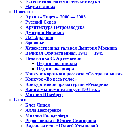
Естественно-математические науки
Наука в лицах
Проекты
Архив «Лицея». 2000 — 2003
Русский Север
Архитектура Петрозаводска
Дмитрий Новиков
И.С.Фрадков
Здоровье
Художественная галерея Дмитрия Москина
Великая Отечественная. 1941 — 1945
Педагогика С. Артемьевой
Педагогика школы
Педагогика двора
Конкурс короткого рассказа «Сестра таланта»
Конкурс «Во весь голос»
Конкурс новой драматургии «Ремарка»
Каким мы помним август 1991-го…
Михаил Швейцер
Блоги
Блог Лицея
Алла Нестеренко
Михаил Гольденберг
Родословная с Юлией Свинцовой
Видоискатель с Юлией Утышевой