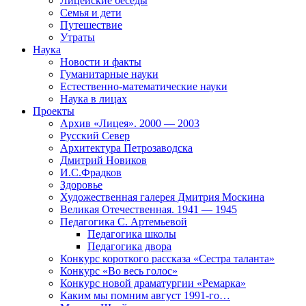
Лицейские беседы
Семья и дети
Путешествие
Утраты
Наука
Новости и факты
Гуманитарные науки
Естественно-математические науки
Наука в лицах
Проекты
Архив «Лицея». 2000 — 2003
Русский Север
Архитектура Петрозаводска
Дмитрий Новиков
И.С.Фрадков
Здоровье
Художественная галерея Дмитрия Москина
Великая Отечественная. 1941 — 1945
Педагогика С. Артемьевой
Педагогика школы
Педагогика двора
Конкурс короткого рассказа «Сестра таланта»
Конкурс «Во весь голос»
Конкурс новой драматургии «Ремарка»
Каким мы помним август 1991-го…