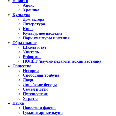
Новости
Анонс
Хроника
Культура
Дом актёра
Литература
Кино
Культурное наследие
Парк культуры и чтения
Образование
Школа и вуз
Учитель
Реформы
ПОЛЁТ (научно-педагогический вестник)
Общество
История
Свободная трибуна
Люди
Лицейские беседы
Семья и дети
Путешествие
Утраты
Наука
Новости и факты
Гуманитарные науки