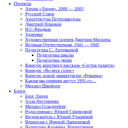
Проекты
Архив «Лицея». 2000 — 2003
Русский Север
Архитектура Петрозаводска
Дмитрий Новиков
И.С.Фрадков
Здоровье
Художественная галерея Дмитрия Москина
Великая Отечественная. 1941 — 1945
Педагогика С. Артемьевой
Педагогика школы
Педагогика двора
Конкурс короткого рассказа «Сестра таланта»
Конкурс «Во весь голос»
Конкурс новой драматургии «Ремарка»
Каким мы помним август 1991-го…
Михаил Швейцер
Блоги
Блог Лицея
Алла Нестеренко
Михаил Гольденберг
Родословная с Юлией Свинцовой
Видоискатель с Юлией Утышевой
Вернисаж с Ириной Ларионовой
Валентина Калачёва. Впечатления