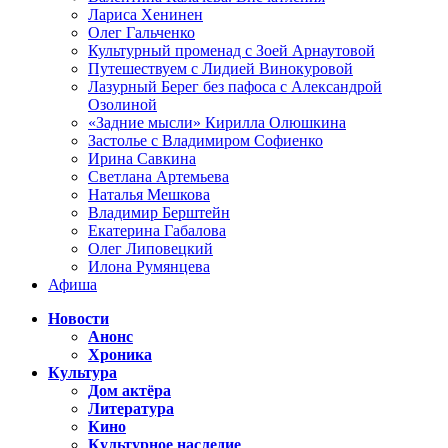
Лариса Хенинен
Олег Гальченко
Культурный променад с Зоей Арнаутовой
Путешествуем с Лидией Винокуровой
Лазурный Берег без пафоса с Александрой
Озолиной
«Задние мысли» Кирилла Олюшкина
Застолье с Владимиром Софиенко
Ирина Савкина
Светлана Артемьева
Наталья Мешкова
Владимир Берштейн
Екатерина Габалова
Олег Липовецкий
Илона Румянцева
Афиша
Новости
Анонс
Хроника
Культура
Дом актёра
Литература
Кино
Культурное наследие