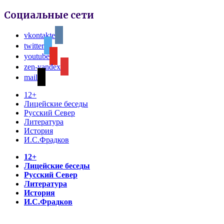
Социальные сети
vkontakte
twitter
youtube
zen-yandex
mail
12+
Лицейские беседы
Русский Север
Литература
История
И.С.Фрадков
12+
Лицейские беседы
Русский Север
Литература
История
И.С.Фрадков