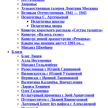
Здоровье
Художественная галерея Дмитрия Москина
Великая Отечественная. 1941 — 1945
Педагогика С. Артемьевой
Педагогика школы
Педагогика двора
Конкурс короткого рассказа «Сестра таланта»
Конкурс «Во весь голос»
Конкурс новой драматургии «Ремарка»
Каким мы помним август 1991-го…
Михаил Швейцер
Блоги
Блог Лицея
Алла Нестеренко
Михаил Гольденберг
Родословная с Юлией Свинцовой
Видоискатель с Юлией Утышевой
Вернисаж с Ириной Ларионовой
Валентина Калачёва. Впечатления
Лариса Хенинен
Олег Гальченко
Культурный променад с Зоей Арнаутовой
Путешествуем с Лидией Винокуровой
Лазурный Берег без пафоса с Александрой