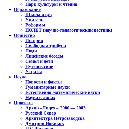
Парк культуры и чтения
Образование
Школа и вуз
Учитель
Реформы
ПОЛЁТ (научно-педагогический вестник)
Общество
История
Свободная трибуна
Люди
Лицейские беседы
Семья и дети
Путешествие
Утраты
Наука
Новости и факты
Гуманитарные науки
Естественно-математические науки
Наука в лицах
Проекты
Архив «Лицея». 2000 — 2003
Русский Север
Архитектура Петрозаводска
Дмитрий Новиков
И.С.Фрадков