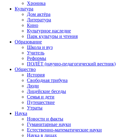
Хроника
Культура
Дом актёра
Литература
Кино
Культурное наследие
Парк культуры и чтения
Образование
Школа и вуз
Учитель
Реформы
ПОЛЁТ (научно-педагогический вестник)
Общество
История
Свободная трибуна
Люди
Лицейские беседы
Семья и дети
Путешествие
Утраты
Наука
Новости и факты
Гуманитарные науки
Естественно-математические науки
Наука в лицах