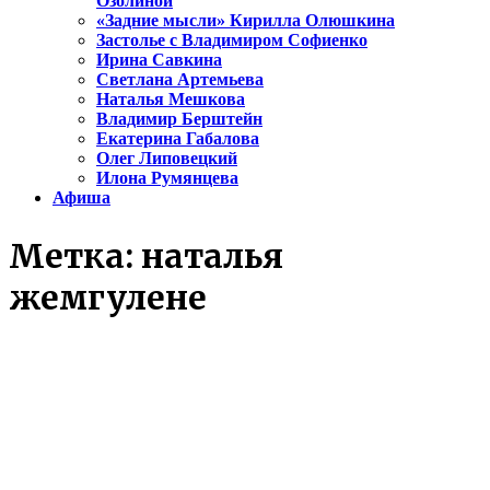
Озолиной
«Задние мысли» Кирилла Олюшкина
Застолье с Владимиром Софиенко
Ирина Савкина
Светлана Артемьева
Наталья Мешкова
Владимир Берштейн
Екатерина Габалова
Олег Липовецкий
Илона Румянцева
Афиша
Метка:
наталья
жемгулене