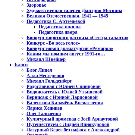
Здоровье
Художественная галерея Дмитрия Москина
Великая Отечественная. 1941 — 1945
Педагогика С. Артемьевой
Педагогика школы
Педагогика двора
Конкурс короткого рассказа «Сестра таланта»
Конкурс «Во весь голос»
Конкурс новой драматургии «Ремарка»
Каким мы помним август 1991-го…
Михаил Швейцер
Блоги
Блог Лицея
Алла Нестеренко
Михаил Гольденберг
Родословная с Юлией Свинцовой
Видоискатель с Юлией Утышевой
Вернисаж с Ириной Ларионовой
Валентина Калачёва. Впечатления
Лариса Хенинен
Олег Гальченко
Культурный променад с Зоей Арнаутовой
Путешествуем с Лидией Винокуровой
Лазурный Берег без пафоса с Александрой