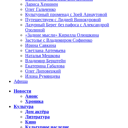
Лариса Хенинен
Олег Гальченко
Культурный променад с Зоей Арнаутовой
Путешествуем с Лидией Винокуровой
Лазурный Берег без пафоса с Александрой
Озолиной
«Задние мысли» Кирилла Олюшкина
Застолье с Владимиром Софиенко
Ирина Савкина
Светлана Артемьева
Наталья Мешкова
Владимир Берштейн
Екатерина Габалова
Олег Липовецкий
Илона Румянцева
Афиша
Новости
Анонс
Хроника
Культура
Дом актёра
Литература
Кино
Культурное наследие