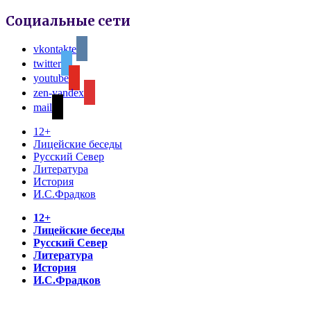
Социальные сети
vkontakte
twitter
youtube
zen-yandex
mail
12+
Лицейские беседы
Русский Север
Литература
История
И.С.Фрадков
12+
Лицейские беседы
Русский Север
Литература
История
И.С.Фрадков