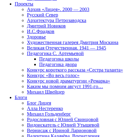
Проекты
Архив «Лицея». 2000 — 2003
Русский Север
Архитектура Петрозаводска
Дмитрий Новиков
И.С.Фрадков
Здоровье
Художественная галерея Дмитрия Москина
Великая Отечественная. 1941 — 1945
Педагогика С. Артемьевой
Педагогика школы
Педагогика двора
Конкурс короткого рассказа «Сестра таланта»
Конкурс «Во весь голос»
Конкурс новой драматургии «Ремарка»
Каким мы помним август 1991-го…
Михаил Швейцер
Блоги
Блог Лицея
Алла Нестеренко
Михаил Гольденберг
Родословная с Юлией Свинцовой
Видоискатель с Юлией Утышевой
Вернисаж с Ириной Ларионовой
Валентина Калачёва. Впечатления