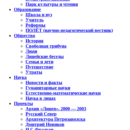
Парк культуры и чтения
Образование
Школа и вуз
Учитель
Реформы
ПОЛЁТ (научно-педагогический вестник)
Общество
История
Свободная трибуна
Люди
Лицейские беседы
Семья и дети
Путешествие
Утраты
Наука
Новости и факты
Гуманитарные науки
Естественно-математические науки
Наука в лицах
Проекты
Архив «Лицея». 2000 — 2003
Русский Север
Архитектура Петрозаводска
Дмитрий Новиков
И.С.Фрадков