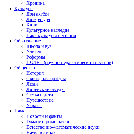
Хроника
Культура
Дом актёра
Литература
Кино
Культурное наследие
Парк культуры и чтения
Образование
Школа и вуз
Учитель
Реформы
ПОЛЁТ (научно-педагогический вестник)
Общество
История
Свободная трибуна
Люди
Лицейские беседы
Семья и дети
Путешествие
Утраты
Наука
Новости и факты
Гуманитарные науки
Естественно-математические науки
Наука в лицах