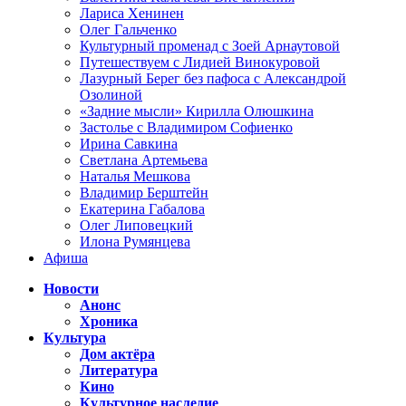
Лариса Хенинен
Олег Гальченко
Культурный променад с Зоей Арнаутовой
Путешествуем с Лидией Винокуровой
Лазурный Берег без пафоса с Александрой
Озолиной
«Задние мысли» Кирилла Олюшкина
Застолье с Владимиром Софиенко
Ирина Савкина
Светлана Артемьева
Наталья Мешкова
Владимир Берштейн
Екатерина Габалова
Олег Липовецкий
Илона Румянцева
Афиша
Новости
Анонс
Хроника
Культура
Дом актёра
Литература
Кино
Культурное наследие