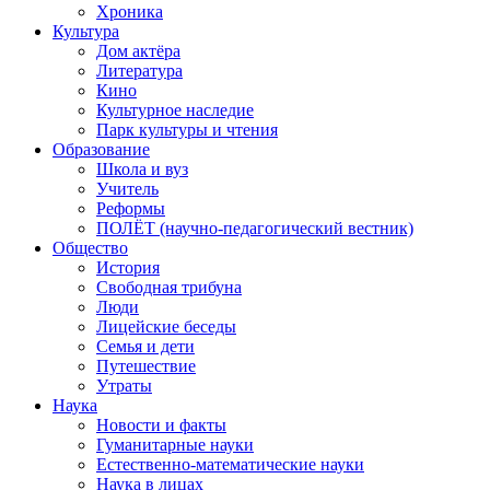
Хроника
Культура
Дом актёра
Литература
Кино
Культурное наследие
Парк культуры и чтения
Образование
Школа и вуз
Учитель
Реформы
ПОЛЁТ (научно-педагогический вестник)
Общество
История
Свободная трибуна
Люди
Лицейские беседы
Семья и дети
Путешествие
Утраты
Наука
Новости и факты
Гуманитарные науки
Естественно-математические науки
Наука в лицах