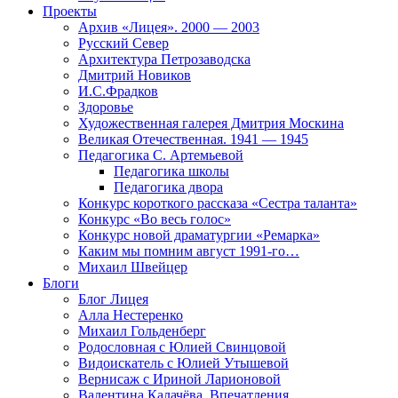
Проекты
Архив «Лицея». 2000 — 2003
Русский Север
Архитектура Петрозаводска
Дмитрий Новиков
И.С.Фрадков
Здоровье
Художественная галерея Дмитрия Москина
Великая Отечественная. 1941 — 1945
Педагогика С. Артемьевой
Педагогика школы
Педагогика двора
Конкурс короткого рассказа «Сестра таланта»
Конкурс «Во весь голос»
Конкурс новой драматургии «Ремарка»
Каким мы помним август 1991-го…
Михаил Швейцер
Блоги
Блог Лицея
Алла Нестеренко
Михаил Гольденберг
Родословная с Юлией Свинцовой
Видоискатель с Юлией Утышевой
Вернисаж с Ириной Ларионовой
Валентина Калачёва. Впечатления