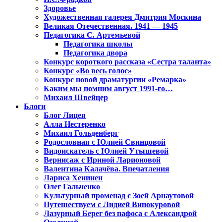
Здоровье
Художественная галерея Дмитрия Москина
Великая Отечественная. 1941 — 1945
Педагогика С. Артемьевой
Педагогика школы
Педагогика двора
Конкурс короткого рассказа «Сестра таланта»
Конкурс «Во весь голос»
Конкурс новой драматургии «Ремарка»
Каким мы помним август 1991-го…
Михаил Швейцер
Блоги
Блог Лицея
Алла Нестеренко
Михаил Гольденберг
Родословная с Юлией Свинцовой
Видоискатель с Юлией Утышевой
Вернисаж с Ириной Ларионовой
Валентина Калачёва. Впечатления
Лариса Хенинен
Олег Гальченко
Культурный променад с Зоей Арнаутовой
Путешествуем с Лидией Винокуровой
Лазурный Берег без пафоса с Александрой