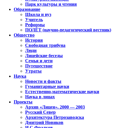
Парк культуры и чтения
Образование
Школа и вуз
Учитель
Реформы
ПОЛЁТ (научно-педагогический вестник)
Общество
История
Свободная трибуна
Люди
Лицейские беседы
Семья и дети
Путешествие
Утраты
Наука
Новости и факты
Гуманитарные науки
Естественно-математические науки
Наука в лицах
Проекты
Архив «Лицея». 2000 — 2003
Русский Север
Архитектура Петрозаводска
Дмитрий Новиков
И.С.Фрадков