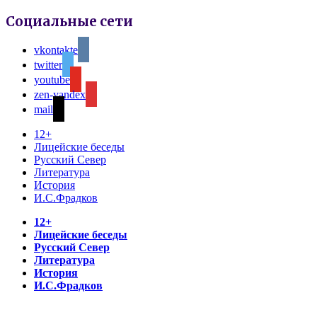
Социальные сети
vkontakte
twitter
youtube
zen-yandex
mail
12+
Лицейские беседы
Русский Север
Литература
История
И.С.Фрадков
12+
Лицейские беседы
Русский Север
Литература
История
И.С.Фрадков