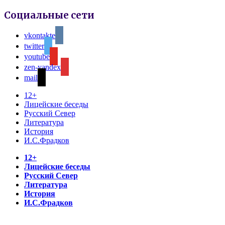
Социальные сети
vkontakte
twitter
youtube
zen-yandex
mail
12+
Лицейские беседы
Русский Север
Литература
История
И.С.Фрадков
12+
Лицейские беседы
Русский Север
Литература
История
И.С.Фрадков