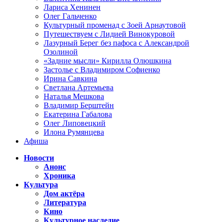
Лариса Хенинен
Олег Гальченко
Культурный променад с Зоей Арнаутовой
Путешествуем с Лидией Винокуровой
Лазурный Берег без пафоса с Александрой
Озолиной
«Задние мысли» Кирилла Олюшкина
Застолье с Владимиром Софиенко
Ирина Савкина
Светлана Артемьева
Наталья Мешкова
Владимир Берштейн
Екатерина Габалова
Олег Липовецкий
Илона Румянцева
Афиша
Новости
Анонс
Хроника
Культура
Дом актёра
Литература
Кино
Культурное наследие