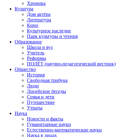
Хроника
Культура
Дом актёра
Литература
Кино
Культурное наследие
Парк культуры и чтения
Образование
Школа и вуз
Учитель
Реформы
ПОЛЁТ (научно-педагогический вестник)
Общество
История
Свободная трибуна
Люди
Лицейские беседы
Семья и дети
Путешествие
Утраты
Наука
Новости и факты
Гуманитарные науки
Естественно-математические науки
Наука в лицах