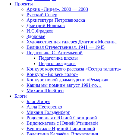
Проекты
Архив «Лицея». 2000 — 2003
Русский Север
Архитектура Петрозаводска
Дмитрий Новиков
И.С.Фрадков
Здоровье
Художественная галерея Дмитрия Москина
Великая Отечественная. 1941 — 1945
Педагогика С. Артемьевой
Педагогика школы
Педагогика двора
Конкурс короткого рассказа «Сестра таланта»
Конкурс «Во весь голос»
Конкурс новой драматургии «Ремарка»
Каким мы помним август 1991-го…
Михаил Швейцер
Блоги
Блог Лицея
Алла Нестеренко
Михаил Гольденберг
Родословная с Юлией Свинцовой
Видоискатель с Юлией Утышевой
Вернисаж с Ириной Ларионовой
Валентина Калачёва. Впечатления