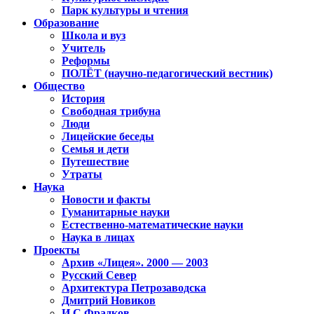
Парк культуры и чтения
Образование
Школа и вуз
Учитель
Реформы
ПОЛЁТ (научно-педагогический вестник)
Общество
История
Свободная трибуна
Люди
Лицейские беседы
Семья и дети
Путешествие
Утраты
Наука
Новости и факты
Гуманитарные науки
Естественно-математические науки
Наука в лицах
Проекты
Архив «Лицея». 2000 — 2003
Русский Север
Архитектура Петрозаводска
Дмитрий Новиков
И.С.Фрадков