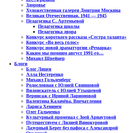
Здоровье
Художественная галерея Дмитрия Москина
Великая Отечественная. 1941 — 1945
Педагогика С. Артемьевой
Педагогика школы
Педагогика двора
Конкурс короткого рассказа «Сестра таланта»
Конкурс «Во весь голос»
Конкурс новой драматургии «Ремарка»
Каким мы помним август 1991-го…
Михаил Швейцер
Блоги
Блог Лицея
Алла Нестеренко
Михаил Гольденберг
Родословная с Юлией Свинцовой
Видоискатель с Юлией Утышевой
Вернисаж с Ириной Ларионовой
Валентина Калачёва. Впечатления
Лариса Хенинен
Олег Гальченко
Культурный променад с Зоей Арнаутовой
Путешествуем с Лидией Винокуровой
Лазурный Берег без пафоса с Александрой