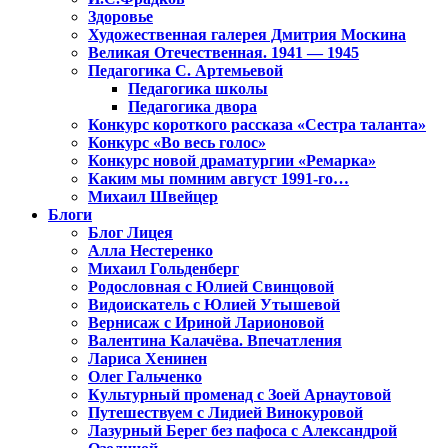
Здоровье
Художественная галерея Дмитрия Москина
Великая Отечественная. 1941 — 1945
Педагогика С. Артемьевой
Педагогика школы
Педагогика двора
Конкурс короткого рассказа «Сестра таланта»
Конкурс «Во весь голос»
Конкурс новой драматургии «Ремарка»
Каким мы помним август 1991-го…
Михаил Швейцер
Блоги
Блог Лицея
Алла Нестеренко
Михаил Гольденберг
Родословная с Юлией Свинцовой
Видоискатель с Юлией Утышевой
Вернисаж с Ириной Ларионовой
Валентина Калачёва. Впечатления
Лариса Хенинен
Олег Гальченко
Культурный променад с Зоей Арнаутовой
Путешествуем с Лидией Винокуровой
Лазурный Берег без пафоса с Александрой