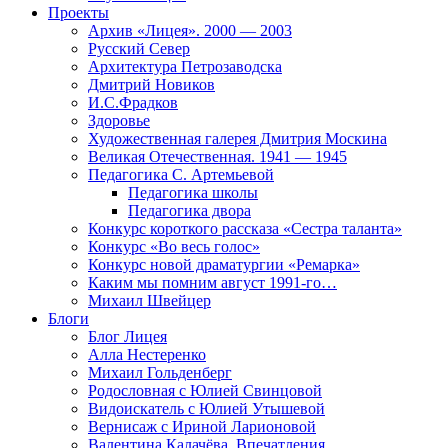
Проекты
Архив «Лицея». 2000 — 2003
Русский Север
Архитектура Петрозаводска
Дмитрий Новиков
И.С.Фрадков
Здоровье
Художественная галерея Дмитрия Москина
Великая Отечественная. 1941 — 1945
Педагогика С. Артемьевой
Педагогика школы
Педагогика двора
Конкурс короткого рассказа «Сестра таланта»
Конкурс «Во весь голос»
Конкурс новой драматургии «Ремарка»
Каким мы помним август 1991-го…
Михаил Швейцер
Блоги
Блог Лицея
Алла Нестеренко
Михаил Гольденберг
Родословная с Юлией Свинцовой
Видоискатель с Юлией Утышевой
Вернисаж с Ириной Ларионовой
Валентина Калачёва. Впечатления