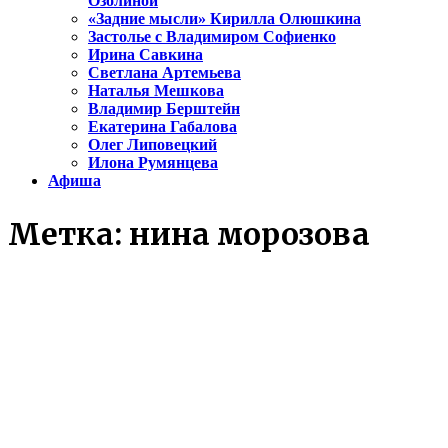
Озолиной
«Задние мысли» Кирилла Олюшкина
Застолье с Владимиром Софиенко
Ирина Савкина
Светлана Артемьева
Наталья Мешкова
Владимир Берштейн
Екатерина Габалова
Олег Липовецкий
Илона Румянцева
Афиша
Метка:
нина морозова