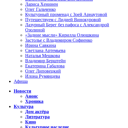
Лариса Хенинен
Олег Гальченко
Культурный променад с Зоей Арнаутовой
Путешествуем с Лидией Винокуровой
Лазурный Берег без пафоса с Александрой
Озолиной
«Задние мысли» Кирилла Олюшкина
Застолье с Владимиром Софиенко
Ирина Савкина
Светлана Артемьева
Наталья Мешкова
Владимир Берштейн
Екатерина Габалова
Олег Липовецкий
Илона Румянцева
Афиша
Новости
Анонс
Хроника
Культура
Дом актёра
Литература
Кино
Культурное наследие