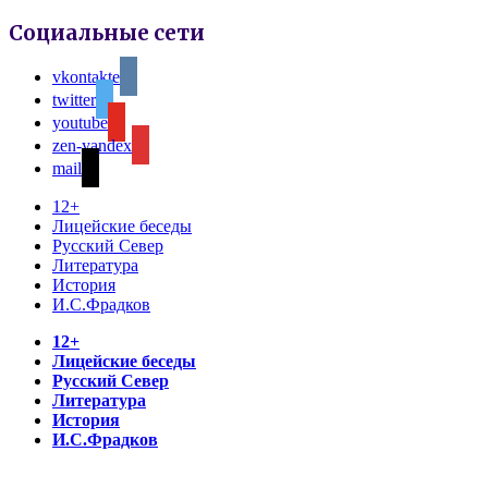
Социальные сети
vkontakte
twitter
youtube
zen-yandex
mail
12+
Лицейские беседы
Русский Север
Литература
История
И.С.Фрадков
12+
Лицейские беседы
Русский Север
Литература
История
И.С.Фрадков