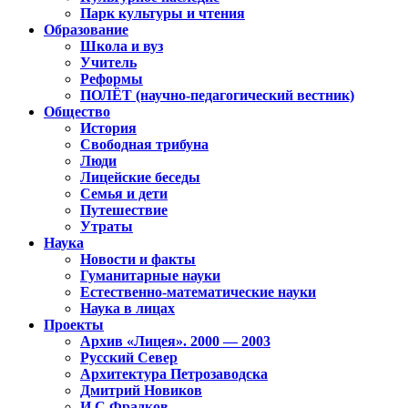
Парк культуры и чтения
Образование
Школа и вуз
Учитель
Реформы
ПОЛЁТ (научно-педагогический вестник)
Общество
История
Свободная трибуна
Люди
Лицейские беседы
Семья и дети
Путешествие
Утраты
Наука
Новости и факты
Гуманитарные науки
Естественно-математические науки
Наука в лицах
Проекты
Архив «Лицея». 2000 — 2003
Русский Север
Архитектура Петрозаводска
Дмитрий Новиков
И.С.Фрадков