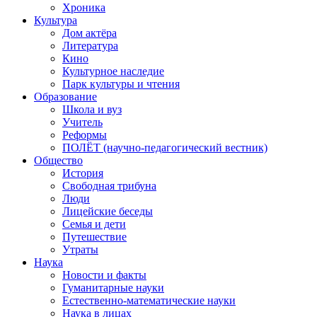
Хроника
Культура
Дом актёра
Литература
Кино
Культурное наследие
Парк культуры и чтения
Образование
Школа и вуз
Учитель
Реформы
ПОЛЁТ (научно-педагогический вестник)
Общество
История
Свободная трибуна
Люди
Лицейские беседы
Семья и дети
Путешествие
Утраты
Наука
Новости и факты
Гуманитарные науки
Естественно-математические науки
Наука в лицах