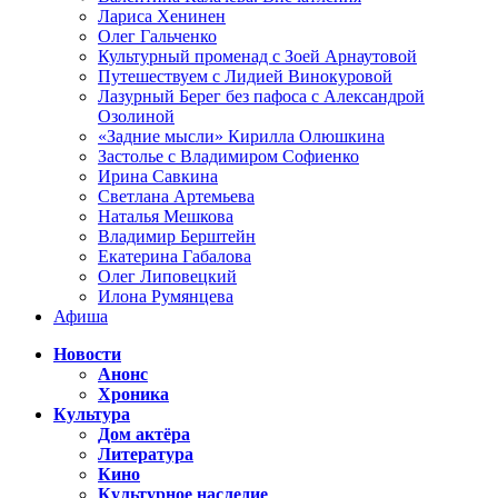
Лариса Хенинен
Олег Гальченко
Культурный променад с Зоей Арнаутовой
Путешествуем с Лидией Винокуровой
Лазурный Берег без пафоса с Александрой
Озолиной
«Задние мысли» Кирилла Олюшкина
Застолье с Владимиром Софиенко
Ирина Савкина
Светлана Артемьева
Наталья Мешкова
Владимир Берштейн
Екатерина Габалова
Олег Липовецкий
Илона Румянцева
Афиша
Новости
Анонс
Хроника
Культура
Дом актёра
Литература
Кино
Культурное наследие