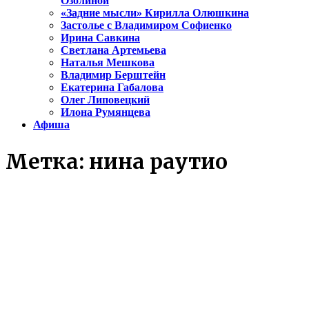
Озолиной
«Задние мысли» Кирилла Олюшкина
Застолье с Владимиром Софиенко
Ирина Савкина
Светлана Артемьева
Наталья Мешкова
Владимир Берштейн
Екатерина Габалова
Олег Липовецкий
Илона Румянцева
Афиша
Метка:
нина раутио