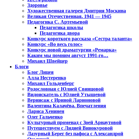
Здоровье
Художественная галерея Дмитрия Москина
Великая Отечественная. 1941 — 1945
Педагогика С. Артемьевой
Педагогика школы
Педагогика двора
Конкурс короткого рассказа «Сестра таланта»
Конкурс «Во весь голос»
Конкурс новой драматургии «Ремарка»
Каким мы помним август 1991-го…
Михаил Швейцер
Блоги
Блог Лицея
Алла Нестеренко
Михаил Гольденберг
Родословная с Юлией Свинцовой
Видоискатель с Юлией Утышевой
Вернисаж с Ириной Ларионовой
Валентина Калачёва. Впечатления
Лариса Хенинен
Олег Гальченко
Культурный променад с Зоей Арнаутовой
Путешествуем с Лидией Винокуровой
Лазурный Берег без пафоса с Александрой