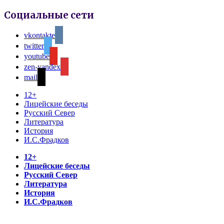
Социальные сети
vkontakte
twitter
youtube
zen-yandex
mail
12+
Лицейские беседы
Русский Север
Литература
История
И.С.Фрадков
12+
Лицейские беседы
Русский Север
Литература
История
И.С.Фрадков