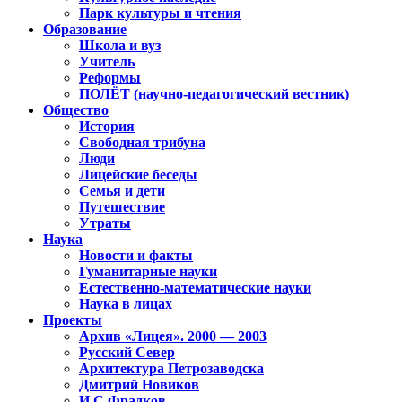
Парк культуры и чтения
Образование
Школа и вуз
Учитель
Реформы
ПОЛЁТ (научно-педагогический вестник)
Общество
История
Свободная трибуна
Люди
Лицейские беседы
Семья и дети
Путешествие
Утраты
Наука
Новости и факты
Гуманитарные науки
Естественно-математические науки
Наука в лицах
Проекты
Архив «Лицея». 2000 — 2003
Русский Север
Архитектура Петрозаводска
Дмитрий Новиков
И.С.Фрадков