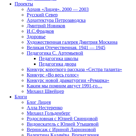
Проекты
Архив «Лицея». 2000 — 2003
Русский Север
Архитектура Петрозаводска
Дмитрий Новиков
И.С.Фрадков
Здоровье
Художественная галерея Дмитрия Москина
Великая Отечественная. 1941 — 1945
Педагогика С. Артемьевой
Педагогика школы
Педагогика двора
Конкурс короткого рассказа «Сестра таланта»
Конкурс «Во весь голос»
Конкурс новой драматургии «Ремарка»
Каким мы помним август 1991-го…
Михаил Швейцер
Блоги
Блог Лицея
Алла Нестеренко
Михаил Гольденберг
Родословная с Юлией Свинцовой
Видоискатель с Юлией Утышевой
Вернисаж с Ириной Ларионовой
Валентина Калачёва. Впечатления