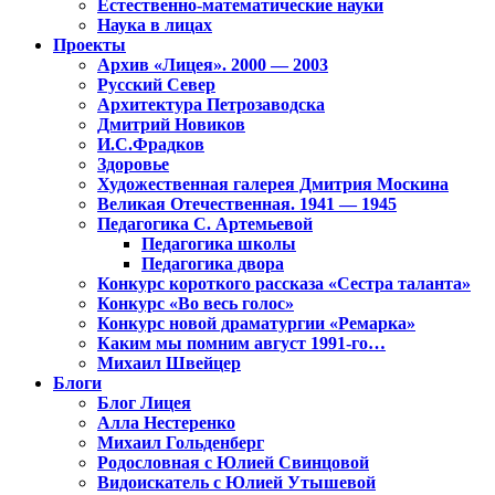
Естественно-математические науки
Наука в лицах
Проекты
Архив «Лицея». 2000 — 2003
Русский Север
Архитектура Петрозаводска
Дмитрий Новиков
И.С.Фрадков
Здоровье
Художественная галерея Дмитрия Москина
Великая Отечественная. 1941 — 1945
Педагогика С. Артемьевой
Педагогика школы
Педагогика двора
Конкурс короткого рассказа «Сестра таланта»
Конкурс «Во весь голос»
Конкурс новой драматургии «Ремарка»
Каким мы помним август 1991-го…
Михаил Швейцер
Блоги
Блог Лицея
Алла Нестеренко
Михаил Гольденберг
Родословная с Юлией Свинцовой
Видоискатель с Юлией Утышевой