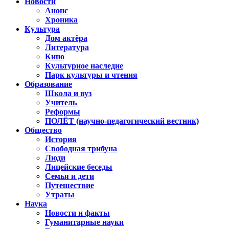
Новости
Анонс
Хроника
Культура
Дом актёра
Литература
Кино
Культурное наследие
Парк культуры и чтения
Образование
Школа и вуз
Учитель
Реформы
ПОЛЁТ (научно-педагогический вестник)
Общество
История
Свободная трибуна
Люди
Лицейские беседы
Семья и дети
Путешествие
Утраты
Наука
Новости и факты
Гуманитарные науки