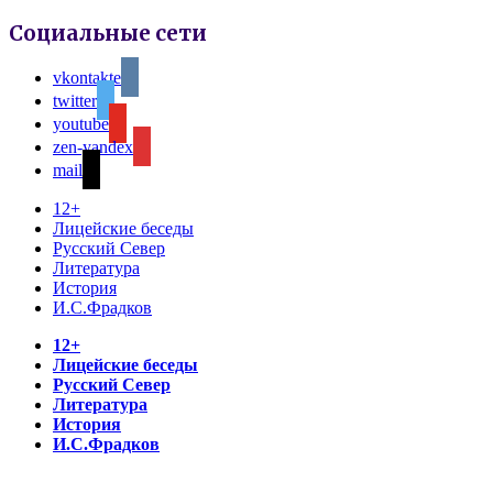
Социальные сети
vkontakte
twitter
youtube
zen-yandex
mail
12+
Лицейские беседы
Русский Север
Литература
История
И.С.Фрадков
12+
Лицейские беседы
Русский Север
Литература
История
И.С.Фрадков