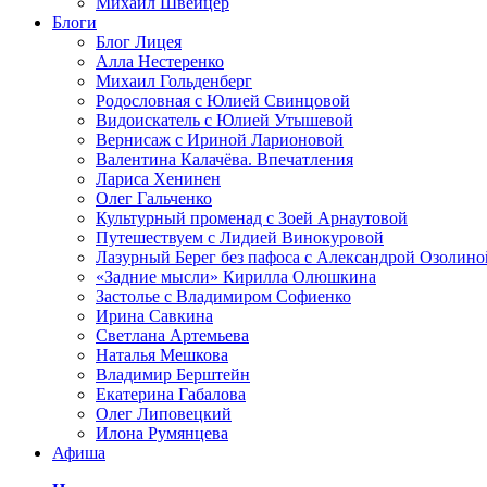
Михаил Швейцер
Блоги
Блог Лицея
Алла Нестеренко
Михаил Гольденберг
Родословная с Юлией Свинцовой
Видоискатель с Юлией Утышевой
Вернисаж с Ириной Ларионовой
Валентина Калачёва. Впечатления
Лариса Хенинен
Олег Гальченко
Культурный променад с Зоей Арнаутовой
Путешествуем с Лидией Винокуровой
Лазурный Берег без пафоса с Александрой Озолино
«Задние мысли» Кирилла Олюшкина
Застолье с Владимиром Софиенко
Ирина Савкина
Светлана Артемьева
Наталья Мешкова
Владимир Берштейн
Екатерина Габалова
Олег Липовецкий
Илона Румянцева
Афиша