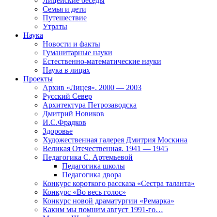
Лицейские беседы
Семья и дети
Путешествие
Утраты
Наука
Новости и факты
Гуманитарные науки
Естественно-математические науки
Наука в лицах
Проекты
Архив «Лицея». 2000 — 2003
Русский Север
Архитектура Петрозаводска
Дмитрий Новиков
И.С.Фрадков
Здоровье
Художественная галерея Дмитрия Москина
Великая Отечественная. 1941 — 1945
Педагогика С. Артемьевой
Педагогика школы
Педагогика двора
Конкурс короткого рассказа «Сестра таланта»
Конкурс «Во весь голос»
Конкурс новой драматургии «Ремарка»
Каким мы помним август 1991-го…